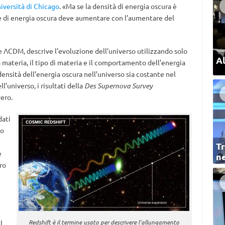
iversità di Chicago
. «Ma se la densità di energia oscura è
le di energia oscura deve aumentare con l’aumentare del
 ΛCDM, descrive l’evoluzione dell’universo utilizzando solo
Al
 materia, il tipo di materia e il comportamento dell’energia
nsità dell’energia oscura nell’universo sia costante nel
’universo, i risultati della
Des Supernova Survey
ero.
dati
io
Tr
e
ne
ro
I
Redshift è il termine usato per descrivere l’allungamento