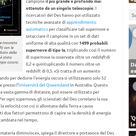
campione
il più grande e profondo mai
ottenuto da un singolo telescopio
. I
S
ricercatori del Des hanno poi utilizzato
tecniche avanzate di
apprendimento
automatico
per classificare tali supernove e
setacciare il campione in un set di dati
e tracciata
uniforme di alta qualità con
1499 probabili
t) con le
supernove di tipo Ia
, triplicando così il numero
ltato della
di supernove Ia osservate oltre un
redshift
di
è stata
rgia oscura.
Da
0,2 e quintuplicando il numero oltre un
e
redshift di 0,5. «Si tratta di un aumento
ando per dedurre l’energia oscura si utilizzavano solo 52
e presso l’
Università del Queensland
in Australia. Questo
 vasta gamma di distanze, può essere utilizzato per
Per ogni supernova, gli scienziati del Des correlano la sua
a la velocità con cui si allontana dalla Terra a causa
ti due fattori permettono di capire se la densità di energia
‘Q
 cambiata nel tempo.
l
 materia diminuisce», spiega il direttore e portavoce del Des