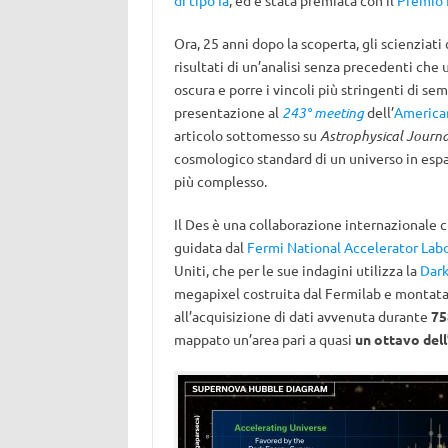
di tipo Ia
, ed è stata premiata con il
Premio N
Ora, 25 anni dopo la scoperta, gli scienziati
risultati di un’analisi senza precedenti che u
oscura e porre i vincoli più stringenti di sem
presentazione al
243° meeting
dell’
America
articolo sottomesso su
Astrophysical Journa
cosmologico standard di un universo in espa
più complesso.
Il Des è una collaborazione internazionale c
guidata dal
Fermi National Accelerator Lab
Uniti, che per le sue indagini utilizza la
Dark
megapixel costruita dal Fermilab e montata
all’acquisizione di dati avvenuta durante
758
mappato un’area pari a quasi
un ottavo dell