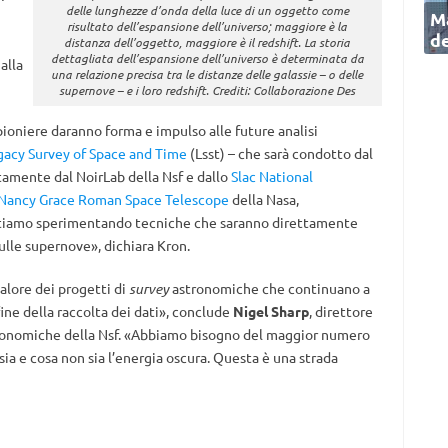
delle lunghezze d’onda della luce di un oggetto come
Ma
risultato dell’espansione dell’universo; maggiore è la
de
distanza dell’oggetto, maggiore è il redshift. La storia
dettagliata dell’espansione dell’universo è determinata da
alla
una relazione precisa tra le distanze delle galassie – o delle
supernove – e i loro redshift. Crediti: Collaborazione Des
 pioniere daranno forma e impulso alle future analisi
gacy Survey of Space and Time
(Lsst) – che sarà condotto dal
tamente dal NoirLab della Nsf e dallo
Slac National
Nancy Grace Roman Space Telescope
della Nasa,
«Stiamo sperimentando tecniche che saranno direttamente
ulle supernove», dichiara Kron.
alore dei progetti di
survey
astronomiche che continuano a
ine della raccolta dei dati», conclude
Nigel Sharp
, direttore
ronomiche della Nsf. «Abbiamo bisogno del maggior numero
 sia e cosa non sia l’energia oscura. Questa è una strada