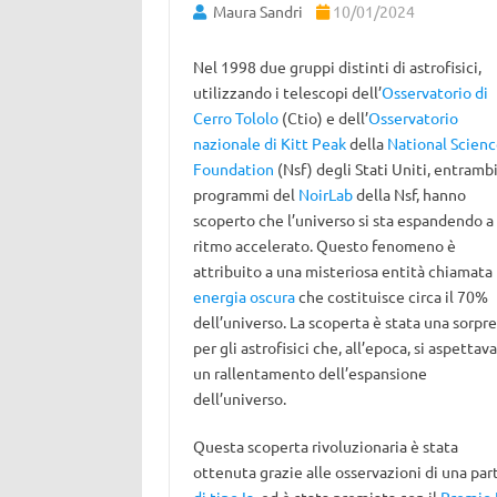
Maura Sandri
10/01/2024
Nel 1998 due gruppi distinti di astrofisici,
utilizzando i telescopi dell’
Osservatorio di
Cerro Tololo
(Ctio) e dell’
Osservatorio
nazionale di Kitt Peak
della
National Scien
Foundation
(Nsf) degli Stati Uniti, entramb
programmi del
NoirLab
della Nsf, hanno
scoperto che l’universo si sta espandendo a
ritmo accelerato. Questo fenomeno è
attribuito a una misteriosa entità chiamata
energia oscura
che costituisce circa il 70%
dell’universo. La scoperta è stata una sorpr
per gli astrofisici che, all’epoca, si aspettav
un rallentamento dell’espansione
dell’universo.
Questa scoperta rivoluzionaria è stata
ottenuta grazie alle osservazioni di una par