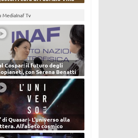
u MediaInaf Tv
l Cospar: il futuro degli
sopianeti, con Serena Benatti
’ di Quasar - L'universo alla
ettera. Alfabeto cosmico