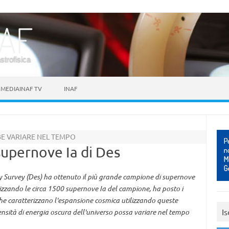
astrofisica
MEDIAINAF TV
INAF
BE VARIARE NEL TEMPO
upernove Ia di Des
y Survey (Des) ha ottenuto il più grande campione di supernove
izzando le circa 1500 supernove Ia del campione, ha posto i
 che caratterizzano l'espansione cosmica utilizzando queste
Is
ensità di energia oscura dell'universo possa variare nel tempo