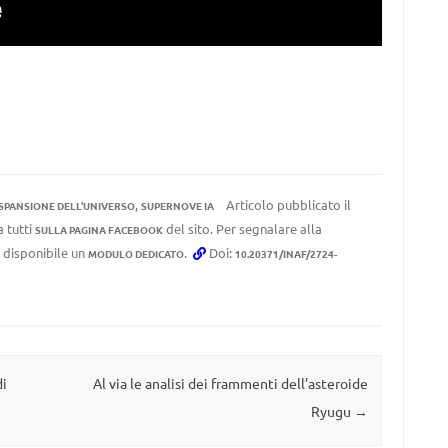
,
Articolo pubblicato il
SPANSIONE DELL'UNIVERSO
SUPERNOVE IA
a tutti
del sito. Per segnalare alla
SULLA PAGINA FACEBOOK
e disponibile un
.
Doi:
MODULO DEDICATO
10.20371/INAF/2724-
di
Al via le analisi dei frammenti dell’asteroide
Ryugu
→