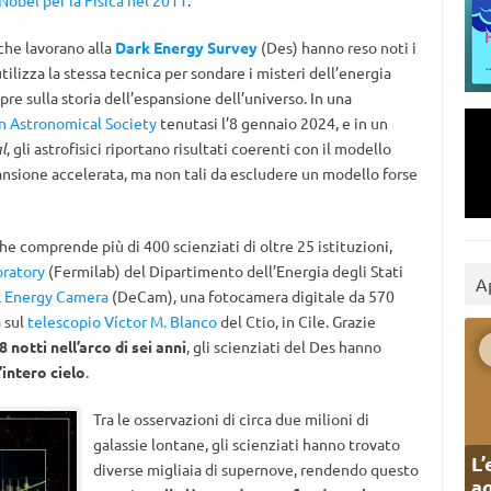
obel per la Fisica nel 2011
.
 che lavorano alla
Dark Energy Survey
(Des) hanno reso noti i
tilizza la stessa tecnica per sondare i misteri dell’energia
pre sulla storia dell’espansione dell’universo. In una
n Astronomical Society
tenutasi l’8 gennaio 2024, e in un
l
, gli astrofisici riportano risultati coerenti con il modello
nsione accelerata, ma non tali da escludere un modello forse
he comprende più di 400 scienziati di oltre 25 istituzioni,
oratory
(Fermilab) del Dipartimento dell’Energia degli Stati
A
 Energy Camera
(DeCam), una fotocamera digitale da 570
 sul
telescopio Víctor M. Blanco
del Ctio, in Cile. Grazie
 notti nell’arco di sei anni
, gli scienziati del Des hanno
’intero cielo
.
Tra le osservazioni di circa due milioni di
galassie lontane, gli scienziati hanno trovato
L’
diverse migliaia di supernove, rendendo questo
ag