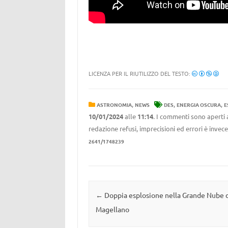
LICENZA PER IL RIUTILIZZO DEL TESTO:
,
,
,
ASTRONOMIA
NEWS
DES
ENERGIA OSCURA
E
10/01/2024
alle
11:14
. I commenti sono aperti 
redazione refusi, imprecisioni ed errori è invec
2641/1748239
Navigazione articolo
←
Doppia esplosione nella Grande Nube 
Magellano