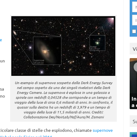
ce
i
V
 un
Un esempio di supernova scoperta dalla Dark Energy Survey
nel campo coperto da uno dei singoli rivelatori della Dark
esa
Energy Camera. La supernova è esplosa in una galassia a
ano
spirale con redshift 0,04528 che corrisponde a un tempo di
In
viaggio della luce di circa 0,6 miliardi di anni. In confronto, il
a 
quasar sulla destra ha un redshift di 3,979 e un tempo di
viaggio della luce di 11,5 miliardi di anni. Crediti:
Collaborazione Des/NoirLab/Nsf/Aura/M. Zamani
S
ticolare classe di stelle che esplodono, chiamate
supernove