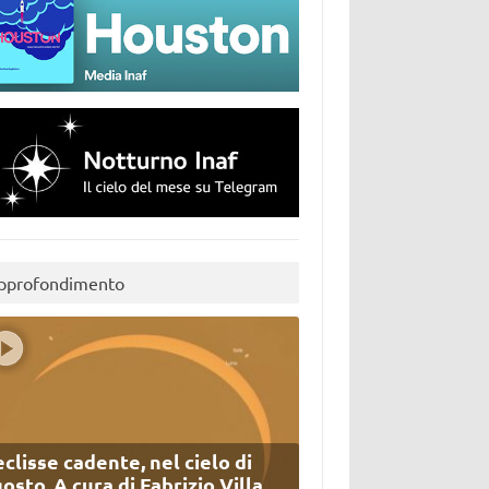
pprofondimento
eclisse cadente, nel cielo di
osto. A cura di Fabrizio Villa