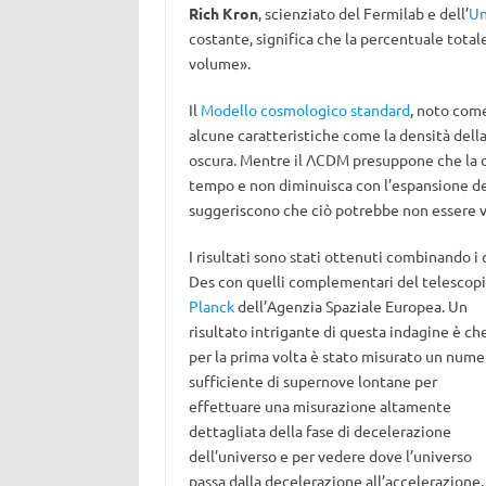
Rich Kron
, scienziato del Fermilab e dell’
Un
costante, significa che la percentuale tota
volume».
Il
Modello cosmologico standard
, noto come
alcune caratteristiche come la densità della
oscura. Mentre il ΛCDM presuppone che la de
tempo e non diminuisca con l’espansione dell
suggeriscono che ciò potrebbe non essere v
I risultati sono stati ottenuti combinando i 
Des con quelli complementari del telescop
Planck
dell’Agenzia Spaziale Europea. Un
risultato intrigante di questa indagine è ch
per la prima volta è stato misurato un nume
sufficiente di supernove lontane per
effettuare una misurazione altamente
dettagliata della fase di decelerazione
dell’universo e per vedere dove l’universo
passa dalla decelerazione all’accelerazione. 