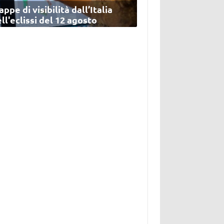
ppe di visibilità dall’Italia
ll'eclissi del 12 agosto