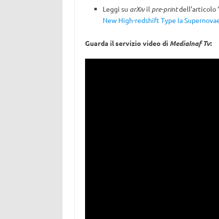
Leggi su
arXiv
il
pre-print
dell’articolo 
New High-redshift Type Ia Supernovae
Guarda il servizio video di
MediaInaf Tv
: