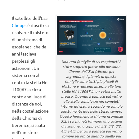
Il satellite dell’Esa
Cheops
è riuscito a
risolvere il mistero
di un sistema di
esopianeti che da
anni lasciava
perplessi gli
Una rara famiglia di sei esopianeti è
stata scoperta grazie alla missione
astronomi. Un
Cheops dell’Esa (cliccare per
sistema con al
ingrandire). I pianeti di questa
famiglia sono tutti più piccoli di
centro la stella Hd
Nettuno e ruotano intorno alla loro
110067, a circa
stella Hd 110067 in un valzer molto
cento anni luce di
preciso. Quando il pianeta più vicino
alla stella compie tre giri completi
distanza da noi,
intorno ad essa, il secondo ne compie
nella costellazione
esattamente due nello stesso tempo.
Questo fenomeno si chiama risonanza
della Chioma di
3:2. I sei pianeti formano una catena
Berenice, situata
di risonanza a coppie di 3:2, 3:2, 3:2,
4:3 e 4:3, per cui il pianeta più vicino
nell’emisfero
compie sei orbite quando quello più