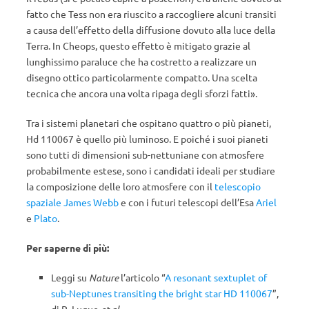
fatto che Tess non era riuscito a raccogliere alcuni transiti
a causa dell’effetto della diffusione dovuto alla luce della
Terra. In Cheops, questo effetto è mitigato grazie al
lunghissimo paraluce che ha costretto a realizzare un
disegno ottico particolarmente compatto. Una scelta
tecnica che ancora una volta ripaga degli sforzi fatti».
Tra i sistemi planetari che ospitano quattro o più pianeti,
Hd 110067 è quello più luminoso. E poiché i suoi pianeti
sono tutti di dimensioni sub-nettuniane con atmosfere
probabilmente estese, sono i candidati ideali per studiare
la composizione delle loro atmosfere con il
telescopio
spaziale James Webb
e con i futuri telescopi dell’Esa
Ariel
e
Plato
.
Per saperne di più:
Leggi su
Nature
l’articolo “
A resonant sextuplet of
sub-Neptunes transiting the bright star HD 110067
”,