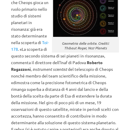
che Cheops gioca un
ruolo primario nello
studio di sistemi
planetari in
risonanza: già era
stato determinante
nella scoperta di
Toi-
Geometria delle orbite. Crediti:
Thibaut Roger, Nccr Planets
178
. «La scoperta di
questo secondo sistema di sei pianeti in risonanza»,
commenta il direttore dell’Inaf di Padova
Roberto
Ragazzoni
,
instrument scientist
del telescopio di Cheops
nonché membro del team scientifico della missione,
«dimostra come la precisione fotometrica di Cheops
rimanga superba a distanza di 4 anni dal lancio e della
bontà della scelta da parte di Esa di estendere la durata
della missione. Nel giro di poco più di un mese, 19
osservazioni di questo satellite, mirate in periodi scelti con
accortezza, hanno consentito di contribuire in modo
determinante alla soluzione di questo sistema planetario.
Il rebus (si è potuto capire a posteriori) era anche dovuto al