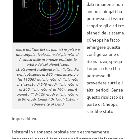
dati rimanenti non
ancora spiegati ha
permesso al team di
scoprire gli altri tre
pianeti del sistema.
«Cheops ha fatto
emergere questa
Moto orbitale dei sei pianeti rispetto a
configurazione di
una singola rivoluzione del pianeta ‘c’.
A causa delle risonanza orbitale, le
risonanza», spiega
orbite dei sei pianeti sono
Luque, «che ci ha
strettamente collegate l’un l’altra. Per
ogni rotazione di 360 gradi intorno a
permesso di
Hd 110067 dal pianeta ‘c’, il pianeta
prevedere tutti gli
‘b’ si sposta di 540 gradi, il pianeta ‘d’
di 240, il pianeta ‘e’ di 160 gradi, il
altri periodi. Senza
pianeta ‘f’ di 120 gradi e il pianeta ‘g’
questo risultato da
di 90 gradi. Crediti: Dr. Hugh Osborn
parte di Cheops,
(University of Bern)
sarebbe stato
impossibile».
I sistemi in risonanza orbitale sono estremamente
importanti, perché forniscono agli astronomi informazioni