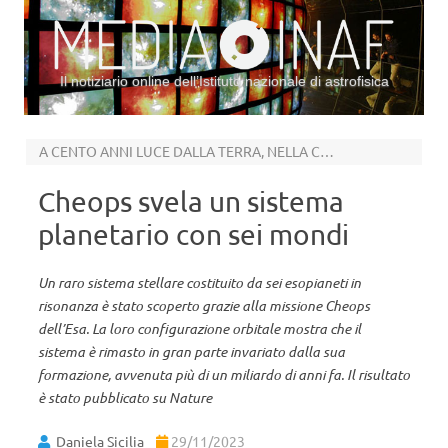
Il notiziario online dell’Istituto nazionale di astrofisica
Vai al contenuto
A CENTO ANNI LUCE DALLA TERRA, NELLA CHIOMA DI BERENICE
Cheops svela un sistema
planetario con sei mondi
Un raro sistema stellare costituito da sei esopianeti in
risonanza è stato scoperto grazie alla missione Cheops
dell’Esa. La loro configurazione orbitale mostra che il
sistema è rimasto in gran parte invariato dalla sua
formazione, avvenuta più di un miliardo di anni fa. Il risultato
è stato pubblicato su Nature
Daniela Sicilia
29/11/2023