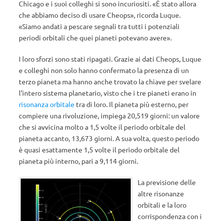
Chicago e i suoi colleghi si sono incuriositi. «È stato allora
che abbiamo deciso di usare Cheops», ricorda Luque.
«Siamo andati a pescare segnali tra tutti i potenziali
periodi orbitali che quei pianeti potevano avere».
I loro sforzi sono stati ripagati. Grazie ai dati Cheops, Luque
e colleghi non solo hanno confermato la presenza di un
terzo pianeta ma hanno anche trovato la chiave per svelare
l’intero sistema planetario, visto che i tre pianeti erano in
risonanza orbitale
tra di loro. Il pianeta più esterno, per
compiere una rivoluzione, impiega 20,519 giorni: un valore
che si avvicina molto a 1,5 volte il periodo orbitale del
pianeta accanto, 13,673 giorni. A sua volta, questo periodo
è quasi esattamente 1,5 volte il periodo orbitale del
pianeta più interno, pari a 9,114 giorni.
La previsione delle
altre risonanze
orbitali e la loro
corrispondenza con i