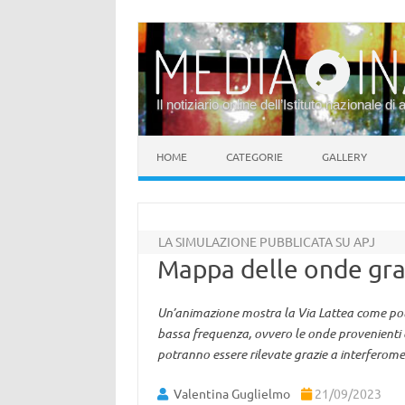
Il notiziario online dell’Istituto nazionale di 
Vai al contenuto
HOME
CATEGORIE
GALLERY
LA SIMULAZIONE PUBBLICATA SU APJ
Mappa delle onde grav
Un’animazione mostra la Via Lattea come potr
bassa frequenza, ovvero le onde provenienti da
potranno essere rilevate grazie a interferomet
Valentina Guglielmo
21/09/2023