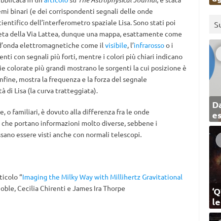
temi binari (e dei corrispondenti segnali delle onde
ientifico dell’interferometro spaziale Lisa. Sono stati poi
S
pleta della Via Lattea, dunque una mappa, esattamente come
 d’onda elettromagnetiche come il
visibile
, l’
infrarosso
o i
enti con segnali più forti, mentre i colori più chiari indicano
e colorate più grandi mostrano le sorgenti la cui posizione è
infine, mostra la frequenza e la forza del segnale
à di Lisa (la curva tratteggiata).
Da
, o familiari, è dovuto alla differenza fra le onde
e
 che portano informazioni molto diverse, sebbene i
ssano essere visti anche con normali telescopi.
ticolo “
Imaging the Milky Way with Millihertz Gravitational
Noble, Cecilia Chirenti e James Ira Thorpe
‘Q
l