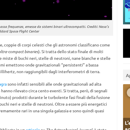
bassa frequenza, emesse da sistemi binari ultracompatti. Crediti: Nasa’s
dard Space Flight Center
, coppie di corpi celesti che gli astronomi classificano come
ultra-compact binaries
). Si tratta dello stato finale di molti
 miste di buchi neri, stelle di neutroni, nane bianche e stelle
emi emettono onde gravitazionali “persistenti” a bassa
lihertz, non raggiungibili dagli interferometri di terra.
A
agra
sono infatti sensibili alle onde gravitazionali ad alta
 hanno rilevato circa cento eventi. Si tratta, però, di segnali
inuto) prodotti durante le turbolente fasi finali della fusione
uchi neri e stelle di neutroni. Oltre a essere più energetici
tremamente rari in una singola galassia e sono quindi quasi
L’
ag
ubblicata in un
articolo
su
The Astrophysical Journal
, è stata