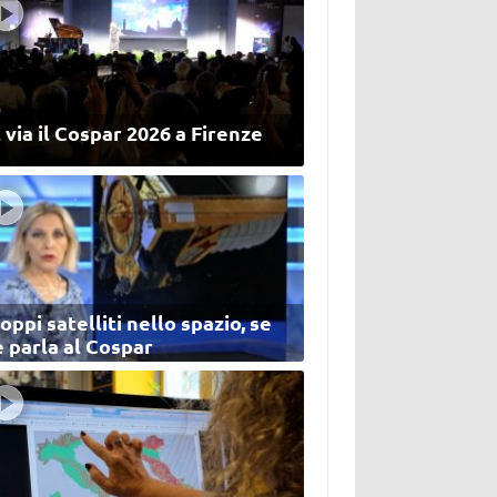
 via il Cospar 2026 a Firenze
oppi satelliti nello spazio, se
 parla al Cospar