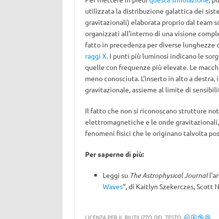
utilizzata la distribuzione galattica dei sis
gravitazionali) elaborata proprio dal team sc
organizzati all’interno di una visione com
fatto in precedenza per diverse lunghezze
raggi X
. I punti più luminosi indicano le sorg
quelle con frequenze più elevate. Le macchi
meno conosciuta. L’inserto in alto a destra, 
gravitazionale, assieme al limite di sensibilit
Il fatto che non si riconoscano strutture note
elettromagnetiche e le onde gravitazionali,
fenomeni fisici che le originano talvolta po
Per saperne di più:
Leggi su
The Astrophysical Journal
l’ar
Waves
“, di Kaitlyn Szekerczes, Scott 
LICENZA PER IL RIUTILIZZO DEL TESTO: