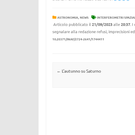
,
ASTRONOMIA
NEWS
INTERFEROMETRI SPAZIA
Articolo pubblicato il
21/09/2023
alle
20:37
. 
segnalare alla redazione refusi, imprecisioni ed
10.20371/INAF/2724-2641/1744411
Navigazione articolo
←
L’autunno su Saturno