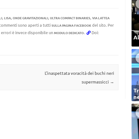
,
,
,
,
LI
LISA
ONDE GRAVITAZIONALI
ULTRA COMPACT BINARIES
VIA LATTEA
I commenti sono aperti a tutti
del sito. Per
SULLA PAGINA FACEBOOK
 errori è invece disponibile un
.
Doi:
MODULO DEDICATO
Al
L’inaspettata voracità dei buchi neri
supermassicci
→
Tr
ne