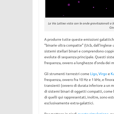
La Via Lattea vista con le onde gravitazionali a 
God
A produrre tutte queste emissioni galattiche
“binarie ultra compatte” (Ucb, dall’inglese
sistemi stellari binari e comprendono coppie
evolute di sequenza principale. Questi sist
frequenza, ovvero a lunghezze d’onda dei mil
Gli strumenti terrestri come
Ligo
,
Virgo
e
K
frequenza, ovvero fra 10 Hz e 1 kHz, e finora
transienti (ovvero di durata inferiore a un m
di sistemi binari di oggetti compatti, come b
di quelli qui rappresentati, inoltre, sono es
esclusivamente extra-galattici.
Per mettere in piedi
questa simulazione
, p