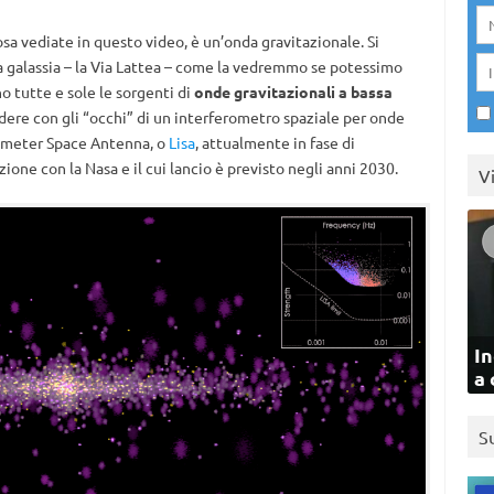
 vediate in questo video, è un’onda gravitazionale. Si
ra galassia – la Via Lattea – come la vedremmo se potessimo
o tutte e sole le sorgenti di
onde gravitazionali a bassa
vedere con gli “occhi” di un interferometro spaziale per onde
rometer Space Antenna, o
Lisa
, attualmente in fase di
ione con la Nasa e il cui lancio è previsto negli anni 2030.
V
In
a 
S