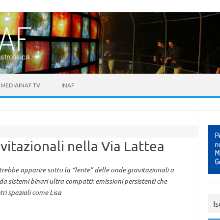
astrofisica
MEDIAINAF TV
INAF
itazionali nella Via Lattea
ebbe apparire sotto la “lente” delle onde gravitazionali a
 sistemi binari ultra compatti: emissioni persistenti che
ri spaziali come Lisa
Is