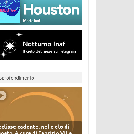
pprofondimento
eclisse cadente, nel cielo di
osto. A cura di Fabrizio Villa