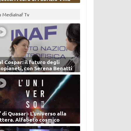
u MediaInaf Tv
l Cospar: il futuro degli
sopianeti, con Serena Benatti
’ di Quasar - L'universo alla
ettera. Alfabeto cosmico