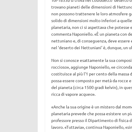
Toi-1853b si trova nel cosiddetto ‘deserto de
trovano pianeti delle dimensioni di Nettuno:
non possono trattenere le loro atmosfere g
solido di dimensioni molto inferiori a quell
planetaria, non ci si aspettava che potesse es
commenta Naponiello. «È un pianeta con dens
nettuniano e, di conseguenza, deve essere 
nel ‘deserto dei Nettuniani’ è, dunque, un ul
Non si conosce esattamente la sua composi
roccioso», aggiunge Naponiello, «e circonda
costituisce al più l’1 per cento della massa
possa essere composto per metà da rocce e 
del pianeta (circa 1500 gradi kelvin), in q
ricca di vapore acqueo».
«Anche la sua origine è un mistero dal mom
planetaria prevede che possa esistere un pia
professore presso il Dipartimento di fisica 
lavoro. «Tuttavia», continua Naponiello, «