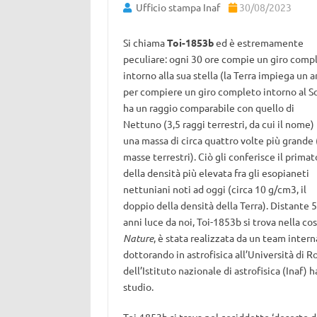
Ufficio stampa Inaf
30/08/2023
Si chiama
Toi-1853b
ed è estremamente
peculiare: ogni 30 ore compie un giro comp
intorno alla sua stella (la Terra impiega un 
per compiere un giro completo intorno al So
ha un raggio comparabile con quello di
Nettuno (3,5 raggi terrestri, da cui il nome)
una massa di circa quattro volte più grande
masse terrestri). Ciò gli conferisce il primat
della densità più elevata fra gli esopianeti
nettuniani noti ad oggi (circa 10 g/cm3, il
doppio della densità della Terra). Distante 
anni luce da noi, Toi-1853b si trova nella co
Nature
, è stata realizzata da un team intern
dottorando in astrofisica all’Università di R
dell’Istituto nazionale di astrofisica (Inaf
studio.