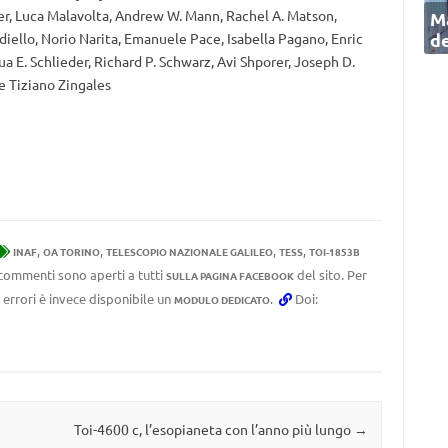
ster, Luca Malavolta, Andrew W. Mann, Rachel A. Matson,
Ma
de
ello, Norio Narita, Emanuele Pace, Isabella Pagano, Enric
ua E. Schlieder, Richard P. Schwarz, Avi Shporer, Joseph D.
e Tiziano Zingales
,
,
,
,
INAF
OA TORINO
TELESCOPIO NAZIONALE GALILEO
TESS
TOI-1853B
I commenti sono aperti a tutti
del sito. Per
SULLA PAGINA FACEBOOK
 errori è invece disponibile un
.
Doi:
MODULO DEDICATO
Toi-4600 c, l’esopianeta con l’anno più lungo
→