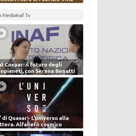
u MediaInaf Tv
l Cospar: il futuro degli
sopianeti, con Serena Benatti
’ di Quasar - L'universo alla
ettera. Alfabeto cosmico