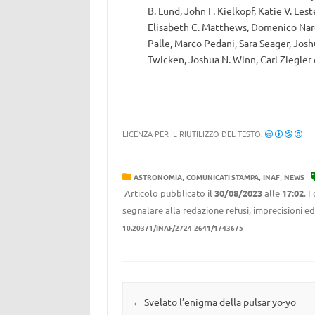
B. Lund, John F. Kielkopf, Katie V. Le
Elisabeth C. Matthews, Domenico Nardi
Palle, Marco Pedani, Sara Seager, Josh
Twicken, Joshua N. Winn, Carl Ziegler 
LICENZA PER IL RIUTILIZZO DEL TESTO:
,
,
,
ASTRONOMIA
COMUNICATI STAMPA
INAF
NEWS
Articolo pubblicato il
30/08/2023
alle
17:02
. 
segnalare alla redazione refusi, imprecisioni ed
10.20371/INAF/2724-2641/1743675
Navigazione articolo
←
Svelato l’enigma della pulsar yo-yo