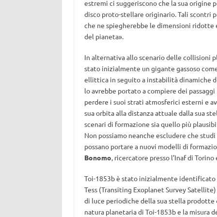
estremi ci suggeriscono che la sua origine p
disco proto-stellare originario. Tali scontri
che ne spiegherebbe le dimensioni ridotte e
del pianeta».
In alternativa allo scenario delle collisioni
stato inizialmente un gigante gassoso come
ellittica in seguito a instabilità dinamiche 
lo avrebbe portato a compiere dei passaggi m
perdere i suoi strati atmosferici esterni e a
sua orbita alla distanza attuale dalla sua s
scenari di formazione sia quello più plausi
Non possiamo neanche escludere che studi te
possano portare a nuovi modelli di formazi
Bonomo
, ricercatore presso l’Inaf di Torino
Toi-1853b è stato inizialmente identificato
Tess (Transiting Exoplanet Survey Satellite)
di luce periodiche della sua stella prodotte
natura planetaria di Toi-1853b e la misura de