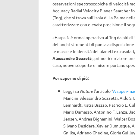
osservazioni spettroscopiche di velocità ra
Accuracy Radial Velocity Planet Searcher f
(Tng), che si trova sull’isola di La Palma nel
caratterizzare con elevata precisione il segn
«Harps-N è ormai operativo al Tng da più di 
dei pochi strumenti di punta a disposizione
le masse e le densità dei pianeti extrasolari
Alessandro Sozzetti
, primo ricercatore pre
caso, nuove scoperte e misure portano spes
Per saperne di più:
Leggi su
Nature
l’articolo “
A super-ma
Mancini, Alessandro Sozzetti, Aldo S.
Leinhardt, Katia Biazzo, Patricio E. C
Mario Damasso, Antonino F. Lanza, Jack J
Jensen, Andrea Bignamini, Walter Bosc
Silvano Desidera, Xavier Dumusque, Ald
Gnilka, Adriano Ghedina, Gloria Guillu