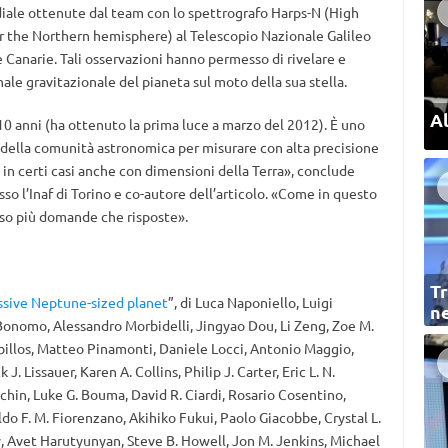
diale ottenute dal team con lo spettrografo Harps-N (High
or the Northern hemisphere) al Telescopio Nazionale Galileo
le Canarie. Tali osservazioni hanno permesso di rivelare e
ale gravitazionale del pianeta sul moto della sua stella.
Al
10 anni (ha ottenuto la prima luce a marzo del 2012). È uno
 della comunità astronomica per misurare con alta precisione
, in certi casi anche con dimensioni della Terra», conclude
sso l’Inaf di Torino e co-autore dell’articolo. «Come in questo
so più domande che risposte».
Tr
ssive Neptune-sized planet
”, di Luca Naponiello, Luigi
ne
 Bonomo, Alessandro Morbidelli, Jingyao Dou, Li Zeng, Zoe M.
ubillos, Matteo Pinamonti, Daniele Locci, Antonio Maggio,
. Lissauer, Karen A. Collins, Philip J. Carter, Eric L. N.
hin, Luke G. Bouma, David R. Ciardi, Rosario Cosentino,
o F. M. Fiorenzano, Akihiko Fukui, Paolo Giacobbe, Crystal L.
y, Avet Harutyunyan, Steve B. Howell, Jon M. Jenkins, Michael