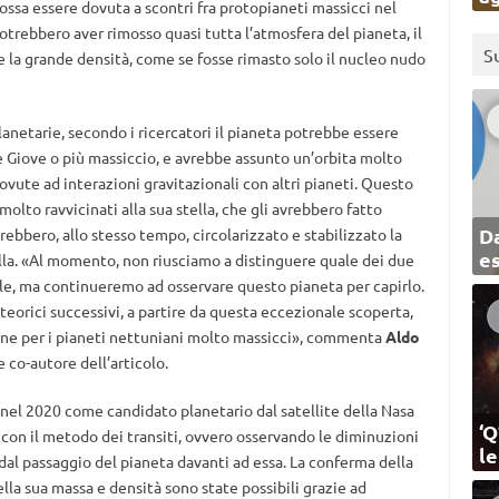
ossa essere dovuta a scontri fra protopianeti massicci nel
 potrebbero aver rimosso quasi tutta l’atmosfera del pianeta, il
S
 la grande densità, come se fosse rimasto solo il nucleo nudo
 planetarie, secondo i ricercatori il pianeta potrebbe essere
 Giove o più massiccio, e avrebbe assunto un’orbita molto
dovute ad interazioni gravitazionali con altri pianeti. Questo
olto ravvicinati alla sua stella, che gli avrebbero fatto
Da
vrebbero, allo stesso tempo, circolarizzato e stabilizzato la
e
tella. «Al momento, non riusciamo a distinguere quale dei due
bile, ma continueremo ad osservare questo pianeta per capirlo.
orici successivi, a partire da questa eccezionale scoperta,
one per i pianeti nettuniani molto massicci», commenta
Aldo
 e co-autore dell’articolo.
 nel 2020 come candidato planetario dal satellite della Nasa
‘Q
 con il metodo dei transiti, ovvero osservando le diminuzioni
l
 dal passaggio del pianeta davanti ad essa. La conferma della
lla sua massa e densità sono state possibili grazie ad