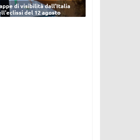
ppe di visibilità dall’Italia
ll'eclissi del 12 agosto