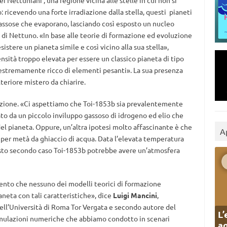
i Nettuniani’, una regione vicina alle stelle in cui non si
 ricevendo una forte irradiazione dalla stella, questi pianeti
assose che evaporano, lasciando così esposto un nucleo
e di Nettuno. «In base alle teorie di formazione ed evoluzione
istere un pianeta simile e così vicino alla sua stella»,
ità troppo elevata per essere un classico pianeta di tipo
estremamente ricco di elementi pesanti». La sua presenza
teriore mistero da chiarire.
zione. «Ci aspettiamo che Toi-1853b sia prevalentemente
to da un piccolo inviluppo gassoso di idrogeno ed elio che
 del pianeta. Oppure, un’altra ipotesi molto affascinante è che
A
per metà da ghiaccio di acqua. Data l’elevata temperatura
uesto secondo caso Toi-1853b potrebbe avere un’atmosfera
ento che nessuno dei modelli teorici di formazione
neta con tali caratteristiche», dice
Luigi Mancini
,
dell’Università di Roma Tor Vergata e secondo autore del
L’
simulazioni numeriche che abbiamo condotto in scenari
ag