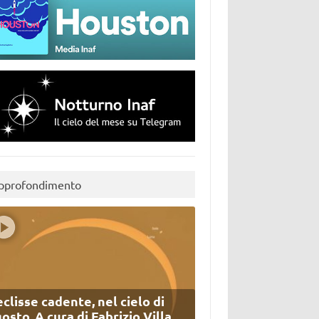
pprofondimento
eclisse cadente, nel cielo di
osto. A cura di Fabrizio Villa