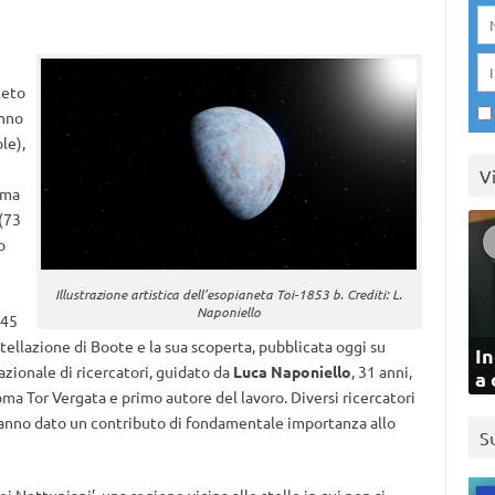
leto
anno
le),
V
 ma
 (73
o
Illustrazione artistica dell’esopianeta Toi-1853 b. Crediti: L.
Naponiello
545
stellazione di Boote e la sua scoperta, pubblicata oggi su
In
azionale di ricercatori, guidato da
Luca Naponiello
, 31 anni,
a 
oma Tor Vergata e primo autore del lavoro. Diversi ricercatori
) hanno dato un contributo di fondamentale importanza allo
S