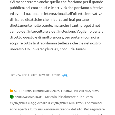
«Vi racconteremo anche quello che facciamo per il grande
pubblico: dai contenuti e le attività che portiamo a festival
ed eventi nazionali e internazionali, all’offerta innovativa
di risorse didattiche che i ricercatori Inaf portano
direttamente nelle scuole, ma anche i tanti progetti nel
campo dell’intercultura e dell’inclusione. Vogliamo parlarvi
di tutto questo e di molto ancora, per portarvi con noi a
scoprire tutta la straordinaria bellezza che c’è nel nostro
universo. Un universo plurale», conclude Tavani.
LICENZA PER IL RIUTILIZZO DEL TESTO:
,
,
,
,
ASTRONOMIA
COMUNICATI STAMPA
EDUINAF
IN EVIDENZA
NEWS
,
Articolo inizialmente pubblicato il
DIVULGAZIONE
INAF
19/07/2023
e aggiornato il
20/07/2023
alle
12:55
. I commenti
sono aperti a tutti
del sito. Per segnalare
SULLA PAGINA FACEBOOK