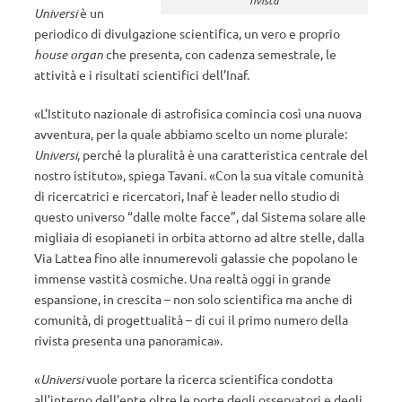
Universi
è un
periodico di divulgazione scientifica, un vero e proprio
house organ
che presenta, con cadenza semestrale, le
attività e i risultati scientifici dell’Inaf.
«L’Istituto nazionale di astrofisica comincia così una nuova
avventura, per la quale abbiamo scelto un nome plurale:
Universi
, perché la pluralità è una caratteristica centrale del
nostro istituto», spiega Tavani. «Con la sua vitale comunità
di ricercatrici e ricercatori, Inaf è leader nello studio di
questo universo “dalle molte facce”, dal Sistema solare alle
migliaia di esopianeti in orbita attorno ad altre stelle, dalla
Via Lattea fino alle innumerevoli galassie che popolano le
immense vastità cosmiche. Una realtà oggi in grande
espansione, in crescita – non solo scientifica ma anche di
comunità, di progettualità – di cui il primo numero della
rivista presenta una panoramica».
«
Universi
vuole portare la ricerca scientifica condotta
all’interno dell’ente oltre le porte degli osservatori e degli