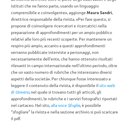
istituti che ne fanno parte, usando un linguaggio
comprensibile e coinvolgente», aggiunge
Maura Sandri
,
direttrice responsabile della rivista. «Per fare questo, si
propone di coinvolgere ricercatori e ricercatrici nella
preparazione di approfondimenti per un ampio pubblico
relativi alle loro più recenti scoperte. Per mantenere un
respiro più ampio, accanto a questi approfondimenti
verranno pubblicate interviste a personaggi, non
necessariamente dell’ente, che hanno ottenuto risultati
rilevanti in campo internazionale nell’ultimo periodo, oltre
che un vasto numero di rubriche che interessano diversi
aspetti della società». Per chiunque fosse interessato a
leggere il contenuto della rivista, è disponibile il
sito web
di
Universi
, nel quale si trovano tutti gli articoli, gli
approfondimenti, le rubriche e i servizi fotografici riportati
nel cartaceo. Nel sito,
alla voce
Sfoglia
, è possibile
“sfogliare” la rivista e nella sezione archivio si può scaricare
il pdf.