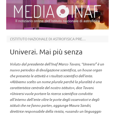
Il notiziario online dell’Istituto nazionale di astrofisica
Vai al contenuto
L’ISTITUTO NAZIONALE DI ASTROFISICA PRESENTA IL SUO NUOVO SEMESTRALE CARTACEO
Univerƨi. Mai più senza
Voluto dal presidente dell’Inaf Marco Tavani, “Universi” è un
nuovo periodico di divulgazione scientifica, un house organ
che presenta le attività e i risultati scientifici dell’ente.
«Abbiamo scelto un nome plurale perché la pluralità è una
caratteristica centrale del nostro istituto», dice Tavani.
«Universi vuole portare la ricerca scientifica condotta
all’interno dell’ente oltre le porte degli osservatori e degli
istituti che ne fanno parte», aggiunge Maura Sandri,
direttrice responsabile della rivista, «usando un linguaggio