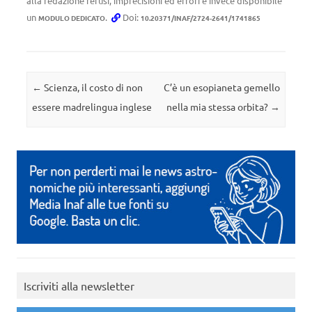
alla redazione refusi, imprecisioni ed errori è invece disponibile
un
.
Doi:
MODULO DEDICATO
10.20371/INAF/2724-2641/1741865
Navigazione articolo
←
Scienza, il costo di non
C’è un esopianeta gemello
essere madrelingua inglese
nella mia stessa orbita?
→
Iscriviti alla newsletter