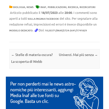
,
,
,
,
BIOLOGIA
NEWS
INAF
PUBBLICAZIONI
RICERCA
RICERCATORI
Articolo pubblicato il
18/07/2023
alle
20:00
. I commenti sono
aperti a tutti
del sito. Per segnalare alla
SULLA PAGINA FACEBOOK
redazione refusi, imprecisioni ed errori è invece disponibile un
.
Doi:
MODULO DEDICATO
10.20371/INAF/2724-2641/1741829
Navigazione articolo
←
Stelle di materia oscura?
Univerƨi. Mai più senza
→
La scoperta di Webb