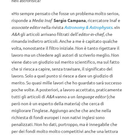
nell’astrofisica?
«Ho sempre pensato che fosse un problema molto serio»,
risponde a
Media Inaf
Sergio Campana
, ricercatore Inaf e
associate editor
nella rivista
Astronomy & Astrophysics
. «In
A&A
gli articoli arrivano filtrati dell’
editor-in-chief
, che
rimanda indietro articoli. Anche a me è capitato qualche
volta, nonostante il filtro iniziale. Non è tanto rigettare il
lavoro ma un chiedere agli autori di scriverlo meglio. Non
viene dato un giudizio sul merito scientifico, ma sul fatto
che si riesca a capire, senza travisare, il significato del
lavoro. Solo a quel punto si riesce a dare un giudizio di
merito. Su quasi mille lavori che ho guardato sarà successo
poche volte. A posteriori, a lavoro accettato, praticamente
tutti gli articoli di
A&A
vanno a un
language editor
(che
però non è un esperto della materia) che cerca di
migliorare l’inglese. Aggiungo anche che anche nella
richiesta di fondi europei i non nativi inglesi sono
penalizzati. Non ho dati, purtroppo, ma è innegabile che
per dei fondi molto molto competitivi anche una lettura