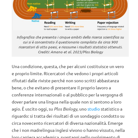
Infografica che presenta i cinque ambiti della ricerca scientifica su
cui si è concentrato il questionario compilato da circa 900
ricercatori di otto paesi, e riassume i risultati statistici ottenuti.
Crediti: Amano et al. 2023/Plos Biology
Una condizione, questa, che per alcuni costituisce un vero
e proprio limite. Ricercatori che vedono i propri articoli
rifiutati dalle riviste perché non sono scritti abbastanza
bene, o che evitano di presentare il proprio lavoro a
conferenze internazionali o al pubblico per la vergogna di
dover parlare una lingua nella quale non si sentono a loro
agio. È uscito oggi, su
Plos Biology
, uno
studio
statistico a
riguardo: si tratta dei risultati di un sondaggio condotto su
circa novecento ricercatori di diversa nazionalità. Emerge
che i non madrelingua inglesi vivono o hanno vissuto, nella
loro carriera accademica, svantaggi nello svolgimento di