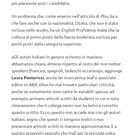
più piacevole aiuti i candidati».
Un problema che, come emerso nell’articolo di
Plos
, ha a
che fare anche con la nazionalità. L’Italia, che non è stata
inclusa nello studio, ha un
English Proficiency Index
che la
colloca al primo posto della fascia moderata, esclusa per
pochi punti dalla categoria superiore.
«Gli autori italiani in genere scrivono in maniera
abbastanza chiara, almeno rispetto al resto dei
non-native
speakers
(francesi, spagnoli, tedeschi eccetera)», aggiunge
Laura Pentericci
, anche lei ricercatrice Inaf e associate
editor in
A&A
. «Non ho mai trovato particolari criticità,
anche se ovviamente sono tante le variabili: spesso, ad
esempio, arrivano articoli scritti da studenti in cui si nota
chiaramente che il collega
senior
non ha letto e corretto
quanto scritto. Ecco, questo non accade mai con gli autori
italiani, segno che questi ci tengono molto a non
presentare articoli scritti in maniera approssimativa. E a
questo proposito segnalo che Inaf, per la seconda volta,