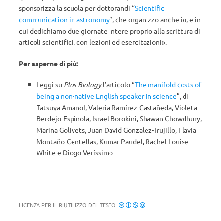
sponsorizza la scuola per dottorandi “
Scientific
communication in astronomy
”, che organizzo anche io, e in
cui dedichiamo due giornate intere proprio alla scrittura di
articoli scientifici, con lezioni ed esercitazioni».
Per saperne di più:
Leggi su
Plos Biology
l’articolo “
The manifold costs of
being a non-native English speaker in science
”, di
Tatsuya AmanoI, Valeria Ramírez-Castañeda, Violeta
Berdejo-Espinola, Israel Borokini, Shawan Chowdhury,
Marina Golivets, Juan David Gonzalez-Trujillo, Flavia
Montaño-Centellas, Kumar Paudel, Rachel Louise
White e Diogo Veríssimo
LICENZA PER IL RIUTILIZZO DEL TESTO: