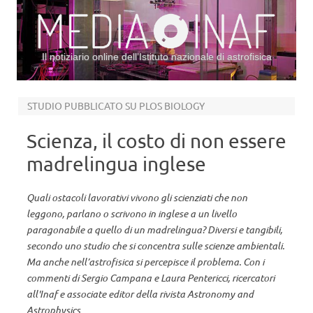
Il notiziario online dell’Istituto nazionale di astrofisica
Vai al contenuto
STUDIO PUBBLICATO SU PLOS BIOLOGY
Scienza, il costo di non essere
madrelingua inglese
Quali ostacoli lavorativi vivono gli scienziati che non
leggono, parlano o scrivono in inglese a un livello
paragonabile a quello di un madrelingua? Diversi e tangibili,
secondo uno studio che si concentra sulle scienze ambientali.
Ma anche nell’astrofisica si percepisce il problema. Con i
commenti di Sergio Campana e Laura Pentericci, ricercatori
all'Inaf e associate editor della rivista Astronomy and
Astrophysics