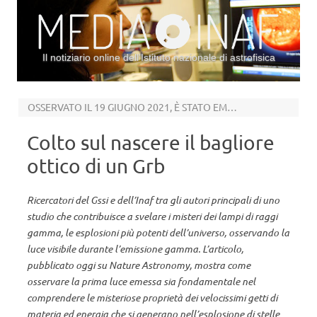
Il notiziario online dell’Istituto nazionale di astrofisica
Vai al contenuto
OSSERVATO IL 19 GIUGNO 2021, È STATO EMESSO DA UNA COLLAPSAR
Colto sul nascere il bagliore
ottico di un Grb
Ricercatori del Gssi e dell’Inaf tra gli autori principali di uno
studio che contribuisce a svelare i misteri dei lampi di raggi
gamma, le esplosioni più potenti dell’universo, osservando la
luce visibile durante l’emissione gamma. L’articolo,
pubblicato oggi su Nature Astronomy, mostra come
osservare la prima luce emessa sia fondamentale nel
comprendere le misteriose proprietà dei velocissimi getti di
materia ed energia che si generano nell’esplosione di stelle