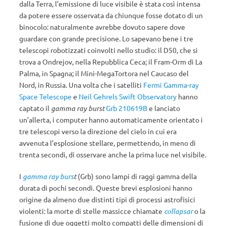
dalla Terra, l’emissione di luce visibile è stata così intensa
da potere essere osservata da chiunque fosse dotato di un
binocolo: naturalmente avrebbe dovuto sapere dove
guardare con grande precisione. Lo sapevano bene i tre
telescopi robotizzati coinvolti nello studio: il D50, che si
trova a Ondrejov, nella Repubblica Ceca; il Fram-Orm di La
Palma, in Spagna; il Mini-MegaTortora nel Caucaso del
Nord, in Russia. Una volta che i satelliti
Fermi Gamma-ray
Space Telescope
e
Neil Gehrels Swift Observatory
hanno
captato il
gamma ray burst
Grb 210619B
e lanciato
un’allerta, i computer hanno automaticamente orientato i
tre telescopi verso la direzione del cielo in cui era
avvenuta l’esplosione stellare, permettendo, in meno di
trenta secondi, di osservare anche la prima luce nel visibile.
I
gamma ray burs
t
(Grb) sono lampi di raggi gamma della
durata di pochi secondi. Queste brevi esplosioni hanno
origine da almeno due distinti tipi di processi astrofisici
violenti: la morte di stelle massicce chiamate
collapsar
o la
fusione di due oggetti molto compatti delle dimensioni di