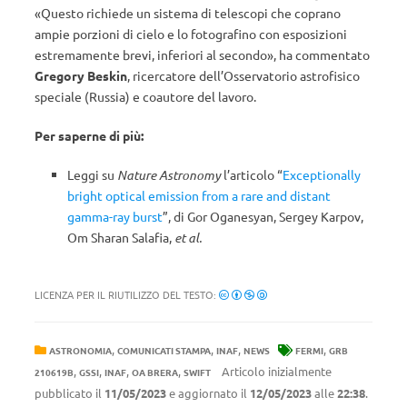
«Questo richiede un sistema di telescopi che coprano
ampie porzioni di cielo e lo fotografino con esposizioni
estremamente brevi, inferiori al secondo», ha commentato
Gregory Beskin
, ricercatore dell’Osservatorio astrofisico
speciale (Russia) e coautore del lavoro.
Per saperne di più:
Leggi su
Nature Astronomy
l’articolo “
Exceptionally
bright optical emission from a rare and distant
gamma-ray burst
”, di Gor Oganesyan, Sergey Karpov,
Om Sharan Salafia,
et al.
LICENZA PER IL RIUTILIZZO DEL TESTO:
,
,
,
,
ASTRONOMIA
COMUNICATI STAMPA
INAF
NEWS
FERMI
GRB
,
,
,
,
Articolo inizialmente
210619B
GSSI
INAF
OA BRERA
SWIFT
pubblicato il
11/05/2023
e aggiornato il
12/05/2023
alle
22:38
.