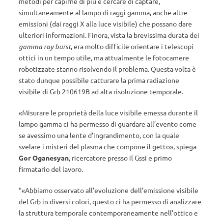
metodi per capirne di più è cercare di captare,
simultaneamente al lampo di raggi gamma, anche altre
emissioni (dai raggi X alla luce visibile) che possano dare
ulteriori informazioni. Finora, vista la brevissima durata dei
gamma ray burst
, era molto difficile orientare i telescopi
ottici in un tempo utile, ma attualmente le fotocamere
robotizzate stanno risolvendo il problema. Questa volta è
stato dunque possibile catturare la prima radiazione
visibile di Grb 210619B ad alta risoluzione temporale.
«Misurare le proprietà della luce visibile emessa durante il
lampo gamma ci ha permesso di guardare all’evento come
se avessimo una lente d’ingrandimento, con la quale
svelare i misteri del plasma che compone il getto», spiega
Gor Oganesyan
, ricercatore presso il Gssi e primo
firmatario del lavoro.
“«Abbiamo osservato all’evoluzione dell’emissione visibile
del Grb in diversi colori, questo ci ha permesso di analizzare
la struttura temporale contemporaneamente nell’ottico e