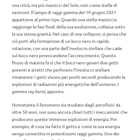
una città, ma più massicci del Sole, noti come stelle di
neutroni. Il lampo di raggi gamma del 19 giugno 2021
appartiene al primo tipo. Quando una stella massiccia
raggiunge le fasi finali della sua evoluzione, collassa sotto
la sua stessa gravità. Nel caso di una
collapsar
, si pensa che
ciò porti alla formazione di un buco nero in rapida
rotazione, con una parte dell’involucro stellare che cade
sul buco nero provocandone l’accrescimento. Questo
flusso di materia fa sì che il buco nero generi due getti
potenti e stretti che perforano l’involucro stellare
rimanente: i getti vivono per pochi secondi producendo le
esplosioni di radiazioni più energetiche dell’universo. I
gamma ray burst
, appunto.
Nonostante il fenomeno sia studiato dagli astrofisici da
oltre 50 anni, non sono ancora chiari tutti i meccanismi che
producono queste immense esplosioni di energia. Per
esempio, di cosa sia fatto il getto e come la sua energia
venga convertita in potentissimi raggi gamma. Uno dei