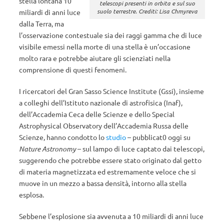
stella lontana 10
telescopi presenti in orbita e sul suo
suolo terrestre. Crediti: Lisa Chmyreva
miliardi di anni luce
dalla Terra, ma
l’osservazione contestuale sia dei raggi gamma che di luce
visibile emessi nella morte di una stella è un’occasione
molto rara e potrebbe aiutare gli scienziati nella
comprensione di questi fenomeni.
I ricercatori del Gran Sasso Science Institute (Gssi), insieme
a colleghi dell’Istituto nazionale di astrofisica (Inaf),
dell’Accademia Ceca delle Scienze e dello Special
Astrophysical Observatory dell’Accademia Russa delle
Scienze, hanno condotto lo
studio
– pubblicat0 oggi su
Nature Astronomy
– sul lampo di luce captato dai telescopi,
suggerendo che potrebbe essere stato originato dal getto
di materia magnetizzata ed estremamente veloce che si
muove in un mezzo a bassa densità, intorno alla stella
esplosa.
Sebbene l’esplosione sia avvenuta a 10 miliardi di anni luce