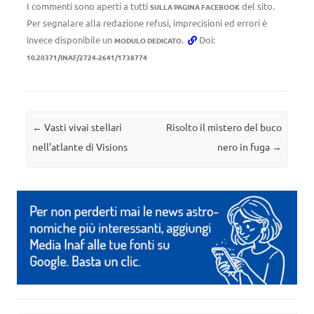
I commenti sono aperti a tutti
del sito.
SULLA PAGINA FACEBOOK
Per segnalare alla redazione refusi, imprecisioni ed errori è
invece disponibile un
.
Doi:
MODULO DEDICATO
10.20371/INAF/2724-2641/1738774
Navigazione articolo
←
Vasti vivai stellari
Risolto il mistero del buco
nell’atlante di Visions
nero in fuga
→