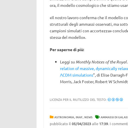
ora, il modello cosmologico che stiamo usan
«Il nostro lavoro conferma che il modello 
strutturali degli ammassi osservati, ma sot
campioni simulati con accortezza» conclude l
stessa del modello».
Per saperne di più:
Leggi su
Monthly Notices of the Royal 
relation of massive, dynamically rela
ΛCDM simulations
”, di Elise Darragh
Morris, Jack Foster, Robert W Schmid
LICENZA PER IL RIUTILIZZO DEL TESTO:
,
,
ASTRONOMIA
INAF
NEWS
AMMASSI DI GALAS
pubblicato il
05/04/2023
alle
17:39
. I commenti