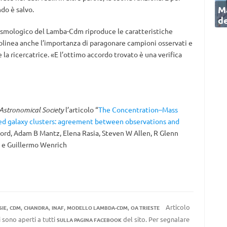
Ma
do è salvo.
de
cosmologico del Lamba-Cdm riproduce le caratteristiche
tolinea anche l’importanza di paragonare campioni osservati e
a ricercatrice. «E l’ottimo accordo trovato è una verifica
Astronomical Society
l’articolo “
The Concentration–Mass
xed galaxy clusters: agreement between observations and
-Ford, Adam B Mantz, Elena Rasia, Steven W Allen, R Glenn
t e Guillermo Wenrich
,
,
,
,
,
Articolo
SIE
CDM
CHANDRA
INAF
MODELLO LAMBDA-CDM
OA TRIESTE
 sono aperti a tutti
del sito. Per segnalare
SULLA PAGINA FACEBOOK