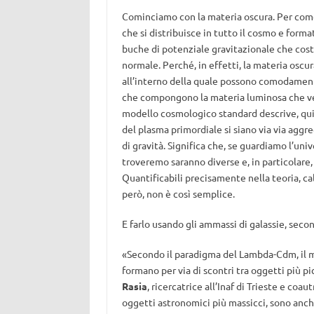
Cominciamo con la materia oscura. Per come 
che si distribuisce in tutto il cosmo e format
buche di potenziale gravitazionale che costi
normale. Perché, in effetti, la materia oscura
all’interno della quale possono comodamente
che compongono la materia luminosa che ved
modello cosmologico standard descrive, qui
del plasma primordiale si siano via via aggr
di gravità. Significa che, se guardiamo l’unive
troveremo saranno diverse e, in particolare
Quantificabili precisamente nella teoria, ca
però, non è così semplice.
E farlo usando gli ammassi di galassie, secon
«Secondo il paradigma del Lambda-Cdm, il m
formano per via di scontri tra oggetti più pi
Rasia
, ricercatrice all’Inaf di Trieste e coau
oggetti astronomici più massicci, sono anc