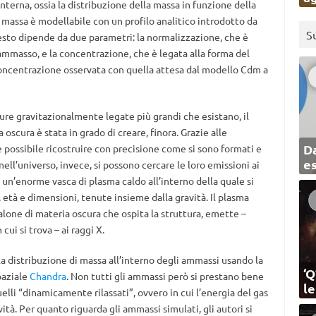
interna, ossia la distribuzione della massa in funzione della
di massa è modellabile con un profilo analitico introdotto da
S
esto dipende da due parametri: la normalizzazione, che è
l’ammasso, e la concentrazione, che è legata alla forma del
concentrazione osservata con quella attesa dal modello Cdm a
ture gravitazionalmente legate più grandi che esistano, il
scura è stata in grado di creare, finora. Grazie alle
Da
 è possibile ricostruire con precisione come si sono formati e
e
ell’universo, invece, si possono cercare le loro emissioni ai
no un’enorme vasca di plasma caldo all’interno della quale si
, età e dimensioni, tenute insieme dalla gravità. Il plasma
’alone di materia oscura che ospita la struttura, emette –
ui si trova – ai raggi X.
 la distribuzione di massa all’interno degli ammassi usando la
‘Q
paziale
Chandra
. Non tutti gli ammassi però si prestano bene
l
lli “dinamicamente rilassati”, ovvero in cui l’energia del gas
avità. Per quanto riguarda gli ammassi simulati, gli autori si