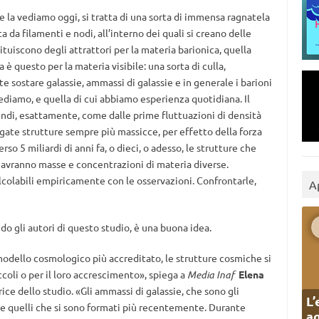
la vediamo oggi, si tratta di una sorta di immensa ragnatela
a da filamenti e nodi, all’interno dei quali si creano delle
tuiscono degli attrattori per la materia barionica, quella
 è questo per la materia visibile: una sorta di culla,
 sostare galassie, ammassi di galassie e in generale i barioni
iamo, e quella di cui abbiamo esperienza quotidiana. Il
ndi, esattamente, come dalle prime fluttuazioni di densità
egate strutture sempre più massicce, per effetto della forza
rso 5 miliardi di anni fa, o dieci, o adesso, le strutture che
, avranno masse e concentrazioni di materia diverse.
lcolabili empiricamente con le osservazioni. Confrontarle,
A
do gli autori di questo studio, è una buona idea.
odello cosmologico più accreditato, le strutture cosmiche si
ccoli o per il loro accrescimento», spiega a
Media Inaf
Elena
trice dello studio. «Gli ammassi di galassie, che sono gli
L’
he quelli che si sono formati più recentemente. Durante
ag