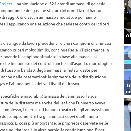
Project
, una simulazione di 324 grandi ammassi di galassie
i compongono e del gas che sta loro intorno. Da qui hanno
 di raggi X di ciascun ammasso simulato, e poi hanno
 reali applicando una selezione che tenesse conto dei criteri
.
Al
 la distingue da lavori precedenti, è che i campioni di ammassi
i usando criteri molto simili», continua Rasia. «Tipicamente in
ezionando il campione simulato in base alla massa e al
e che includesse dei controlli anche sull’aspetto morfologico
i flusso in banda X degli ammassi simulati, usate per
i anche nelle osservazioni: la simmetria della distribuzione
as e l’allineamento dei vari livelli di flusso».
Tr
ne
à specifiche e misurabili: la massa dell’ammasso, la sua
isura della distanza ma anche dell’età che l’universo aveva
l complesso, i ricercatori hanno trovato che gli ammassi sono
so del tempo, mentre fra gli ammassi coevi quelli meno
assicci. E, cosa più importante, le proprietà osservate nelle
te nei dati reali. In altre parole, la teoria funziona. E per