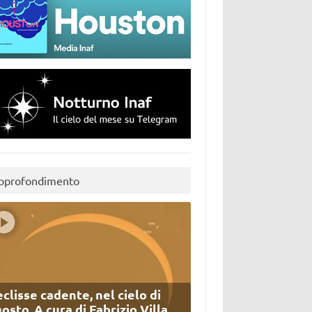
pprofondimento
eclisse cadente, nel cielo di
osto. A cura di Fabrizio Villa