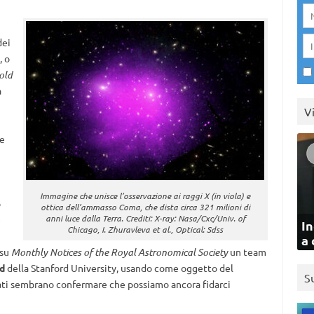
dei
, o
old
a
V
 e
Immagine che unisce l’osservazione ai raggi X (in viola) e
o
ottica dell’ammasso Coma, che dista circa 321 milioni di
anni luce dalla Terra. Crediti: X-ray: Nasa/Cxc/Univ. of
e
In
Chicago, I. Zhuravleva et al., Optical: Sdss
a 
 su
Monthly Notices of the Royal Astronomical Society
un team
d
della Stanford University, usando come oggetto del
S
ltati sembrano confermare che possiamo ancora fidarci