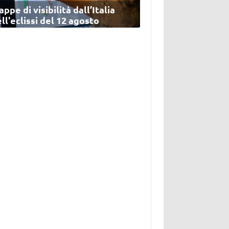
ppe di visibilità dall’Italia
ll'eclissi del 12 agosto