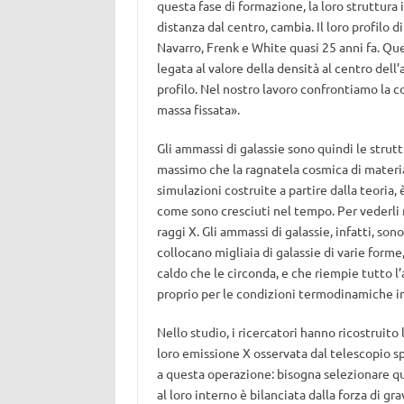
questa fase di formazione, la loro struttura 
distanza dal centro, cambia. Il loro profilo 
Navarro, Frenk e White quasi 25 anni fa. Qu
legata al valore della densità al centro del
profilo. Nel nostro lavoro confrontiamo la 
massa fissata».
Gli ammassi di galassie sono quindi le strut
massimo che la ragnatela cosmica di materia o
simulazioni costruite a partire dalla teoria,
come sono cresciuti nel tempo. Per vederli n
raggi X. Gli ammassi di galassie, infatti, so
collocano migliaia di galassie di varie forme
caldo che le circonda, e che riempie tutto l
proprio per le condizioni termodinamiche in c
Nello studio, i ricercatori hanno ricostruito
loro emissione X osservata dal telescopio s
a questa operazione: bisogna selezionare que
al loro interno è bilanciata dalla forza di gr