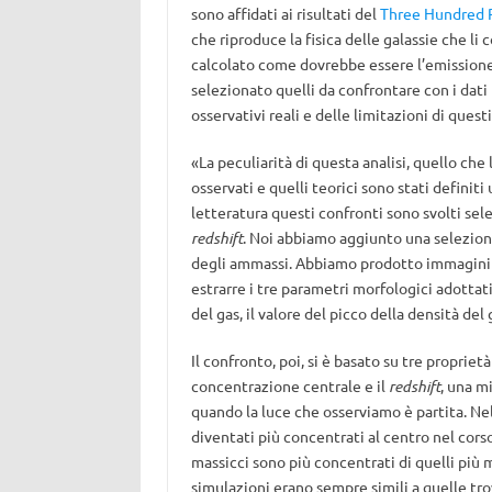
sono affidati ai risultati del
Three Hundred 
che riproduce la fisica delle galassie che l
calcolato come dovrebbe essere l’emissione
selezionato quelli da confrontare con i dati
osservativi reali e delle limitazioni di questi
«La peculiarità di questa analisi, quello che
osservati e quelli teorici sono stati definit
letteratura questi confronti sono svolti sel
redshift
. Noi abbiamo aggiunto una selezion
degli ammassi. Abbiamo prodotto immagini d
estrarre i tre parametri morfologici adottat
del gas, il valore del picco della densità del g
Il confronto, poi, si è basato su tre propriet
concentrazione centrale e il
redshift
, una m
quando la luce che osserviamo è partita. Ne
diventati più concentrati al centro nel cor
massicci sono più concentrati di quelli più m
simulazioni erano sempre simili a quelle trova