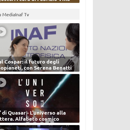
u MediaInaf Tv
l Cospar: il futuro degli
sopianeti, con Serena Benatti
’ di Quasar - L'universo alla
ettera. Alfabeto cosmico