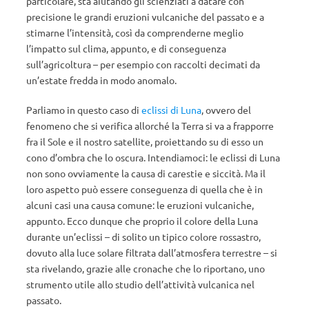
particolare, sta aiutando gli scienziati a datare con
precisione le grandi eruzioni vulcaniche del passato e a
stimarne l’intensità, così da comprenderne meglio
l’impatto sul clima, appunto, e di conseguenza
sull’agricoltura – per esempio con raccolti decimati da
un’estate fredda in modo anomalo.
Parliamo in questo caso di
eclissi di Luna
, ovvero del
fenomeno che si verifica allorché la Terra si va a frapporre
fra il Sole e il nostro satellite, proiettando su di esso un
cono d’ombra che lo oscura. Intendiamoci: le eclissi di Luna
non sono ovviamente la causa di carestie e siccità. Ma il
loro aspetto può essere conseguenza di quella che è in
alcuni casi una causa comune: le eruzioni vulcaniche,
appunto. Ecco dunque che proprio il colore della Luna
durante un’eclissi – di solito un tipico colore rossastro,
dovuto alla luce solare filtrata dall’atmosfera terrestre – si
sta rivelando, grazie alle cronache che lo riportano, uno
strumento utile allo studio dell’attività vulcanica nel
passato.