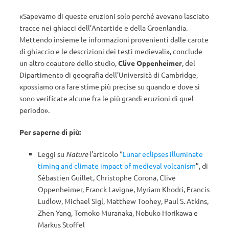
«Sapevamo di queste eruzioni solo perché avevano lasciato
tracce nei ghiacci dell’Antartide e della Groenlandia.
Mettendo insieme le informazioni provenienti dalle carote
di ghiaccio e le descrizioni dei testi medievali», conclude
un altro coautore dello studio,
Clive Oppenheimer
, del
Dipartimento di geografia dell’Università di Cambridge,
«possiamo ora fare stime più precise su quando e dove si
sono verificate alcune fra le più grandi eruzioni di quel
periodo».
Per saperne di più:
Leggi su
Nature
l’articolo “
Lunar eclipses illuminate
timing and climate impact of medieval volcanism
”, di
Sébastien Guillet, Christophe Corona, Clive
Oppenheimer, Franck Lavigne, Myriam Khodri, Francis
Ludlow, Michael Sigl, Matthew Toohey, Paul S. Atkins,
Zhen Yang, Tomoko Muranaka, Nobuko Horikawa e
Markus Stoffel