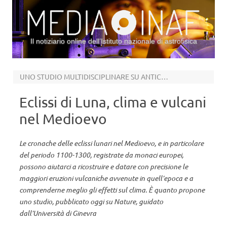
Il notiziario online dell’Istituto nazionale di astrofisica
Vai al contenuto
UNO STUDIO MULTIDISCIPLINARE SU ANTICHI MANOSCRITTI
Eclissi di Luna, clima e vulcani
nel Medioevo
Le cronache delle eclissi lunari nel Medioevo, e in particolare
del periodo 1100-1300, registrate da monaci europei,
possono aiutarci a ricostruire e datare con precisione le
maggiori eruzioni vulcaniche avvenute in quell’epoca e a
comprenderne meglio gli effetti sul clima. È quanto propone
uno studio, pubblicato oggi su Nature, guidato
dall’Università di Ginevra