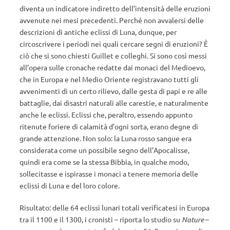
diventa un indicatore indiretto dell’intensità delle eruzioni
avvenute nei mesi precedenti. Perché non avvalersi delle
descrizioni di antiche eclissi di Luna, dunque, per
circoscrivere i periodi nei quali cercare segni di eruzioni? È
ciò che si sono chiesti Guillet e colleghi. Si sono così messi
all’opera sulle cronache redatte dai monaci del Medioevo,
che in Europa e nel Medio Oriente registravano tutti gli
avvenimenti di un certo rilievo, dalle gesta di papi e re alle
battaglie, dai disastri naturali alle carestie, e naturalmente
anche le eclissi. Eclissi che, peraltro, essendo appunto
ritenute foriere di calamità d’ogni sorta, erano degne di
grande attenzione. Non solo: la Luna rosso sangue era
considerata come un possibile segno dell’Apocalisse,
quindi era come se la stessa Bibbia, in qualche modo,
sollecitasse e ispirasse i monaci a tenere memoria delle
eclissi di Luna e del loro colore.
Risultato: delle 64 eclissi lunari totali verificatesi in Europa
tra il 1100 e il 1300, i cronisti – riporta lo studio su
Nature
–