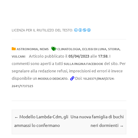
LICENZA PER IL RIUTILIZZO DEL TESTO:
,
,
,
,
ASTRONOMIA
NEWS
CLIMATOLOGIA
ECLISSI DI LUNA
STORIA
Articolo pubblicato il
05/04/2023
alle
17:58
. I
VULCANI
commenti sono aperti a tutti
del sito. Per
SULLA PAGINA FACEBOOK
segnalare alla redazione refusi, imprecisioni ed errori è invece
disponibile un
.
Doi:
MODULO DEDICATO
10.20371/INAF/2724-
2641/1737325
Navigazione articolo
←
Modello Lambda-Cdm, gli
Una nuova famiglia di buchi
ammassi lo confermano
neri dormienti
→