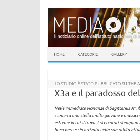
Il notiziario online dell’Istituto nazionale di 
Vai al contenuto
HOME
CATEGORIE
GALLERY
LO STUDIO È STATO PUBBLICATO SU THE
X3a e il paradosso de
Nelle immediate vicinanze di Sagittarius A*, i
scoperta una stella molto giovane e massiccia
estreme in cui si trova. I ricercatori ritengon
buco nero e sia arrivata nella sua orbita att