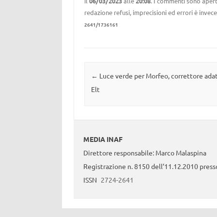
il
06/03/2023
alle
20:08
. I commenti sono aperti
redazione refusi, imprecisioni ed errori è invec
2641/1736161
Navigazione articolo
←
Luce verde per Morfeo, correttore adat
Elt
MEDIA INAF
Direttore responsabile: Marco Malaspina
Registrazione n. 8150 dell’11.12.2010 presso
ISSN
2724-2641