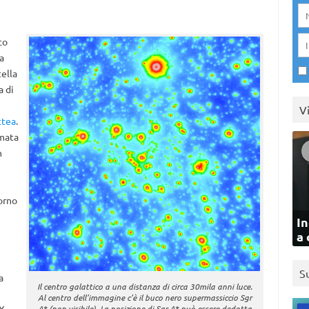
to
a
ella
a di
V
ttea
.
amata
n
orno
In
a 
S
a
Il centro galattico a una distanza di circa 30mila anni luce.
Al centro dell’immagine c’è il buco nero supermassiccio Sgr
A* (non visibile). La posizione di Sgr A* può essere dedotta