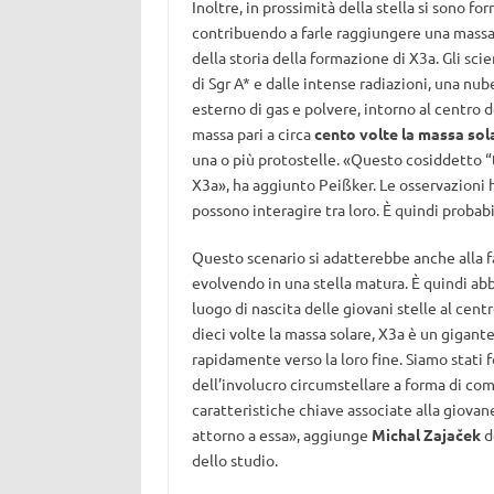
Inoltre, in prossimità della stella si sono 
contribuendo a farle raggiungere una massa 
della storia della formazione di X3a. Gli scie
di Sgr A* e dalle intense radiazioni, una nu
esterno di gas e polvere, intorno al centro 
massa pari a circa
cento volte la massa sol
una o più protostelle. «Questo cosiddetto 
X3a», ha aggiunto Peißker. Le osservazioni
possono interagire tra loro. È quindi probab
Questo scenario si adatterebbe anche alla fa
evolvendo in una stella matura. È quindi abb
luogo di nascita delle giovani stelle al centr
dieci volte la massa solare, X3a è un gigante
rapidamente verso la loro fine. Siamo stati f
dell’involucro circumstellare a forma di co
caratteristiche chiave associate alla giova
attorno a essa», aggiunge
Michal Zajaček
d
dello studio.