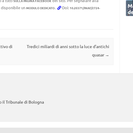
 a tutti
del sito. Per segnalare alla
SULLA PAGINA FACEBOOK
Ma
e disponibile un
.
Doi:
MODULO DEDICATO
10.20371/INAF/2724-
de
tivo di
Tredici miliardi di anni sotto la luce d’antichi
quasar
→
 il Tribunale di Bologna