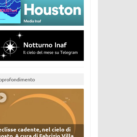
pprofondimento
eclisse cadente, nel cielo di
osto. A cura di Fabrizio Villa