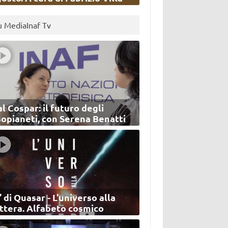
u MediaInaf Tv
l Cospar: il futuro degli
sopianeti, con Serena Benatti
’ di Quasar - L'universo alla
ettera. Alfabeto cosmico