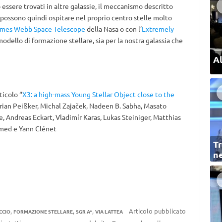
 essere trovati in altre galassie, il meccanismo descritto
 possono quindi ospitare nel proprio centro stelle molto
mes Webb Space Telescope
della Nasa o con l’
Extremely
dello di formazione stellare, sia per la nostra galassia che
Al
rticolo “
X3: a high-mass Young Stellar Object close to the
orian Peißker, Michal Zajaček, Nadeen B. Sabha, Masato
, Andreas Eckart, Vladimír Karas, Lukas Steiniger, Matthias
amed e Yann Clénet
Tr
ne
,
,
,
Articolo pubblicato
CCIO
FORMAZIONE STELLARE
SGR A*
VIA LATTEA