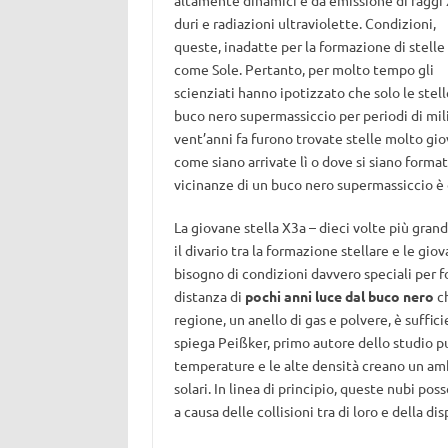
altamente dinamici e da emissione di raggi
duri e radiazioni ultraviolette. Condizioni,
queste, inadatte per la formazione di stelle
come Sole. Pertanto, per molto tempo gli
scienziati hanno ipotizzato che solo le stel
buco nero supermassiccio per periodi di mil
vent’anni fa furono trovate stelle molto gio
come siano arrivate lì o dove si siano forma
vicinanze di un buco nero supermassiccio è 
La giovane stella X3a – dieci volte più gran
il divario tra la formazione stellare e le gi
bisogno di condizioni davvero speciali per fo
distanza di
pochi anni luce dal buco nero
ch
regione, un anello di gas e polvere, è suffi
spiega Peißker, primo autore dello studio p
temperature e le alte densità creano un amb
solari. In linea di principio, queste nubi 
a causa delle collisioni tra di loro e della