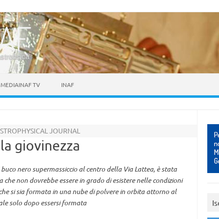
astrofisica
MEDIAINAF TV
INAF
 ASTROPHYSICAL JOURNAL
lla giovinezza
l buco nero supermassiccio al centro della Via Lattea, è stata
 che non dovrebbe essere in grado di esistere nelle condizioni
o che si sia formata in una nube di polvere in orbita attorno al
Is
uale solo dopo essersi formata