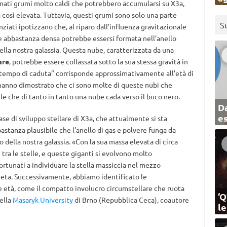
formati grumi molto caldi che potrebbero accumularsi su X3a,
così elevata. Tuttavia, questi grumi sono solo una parte
S
nziati ipotizzano che, al riparo dall’influenza gravitazionale
be abbastanza densa potrebbe essersi formata nell’anello
della nostra galassia. Questa nube, caratterizzata da una
are
, potrebbe essere collassata sotto la sua stessa gravità in
“tempo di caduta” corrisponde approssimativamente all’età di
 hanno dimostrato che ci sono molte di queste nubi che
ile che di tanto in tanto una nube cada verso il buco nero.
Da
e
se di sviluppo stellare di X3a, che attualmente si sta
astanza plausibile che l’anello di gas e polvere funga da
o della nostra galassia. «Con la sua massa elevata di circa
 tra le stelle, e queste giganti si evolvono molto
ortunati a individuare la stella massiccia nel mezzo
meta. Successivamente, abbiamo identificato le
ne età, come il compatto involucro circumstellare che ruota
‘Q
ella
Masaryk University
di Brno (Repubblica Ceca), coautore
l