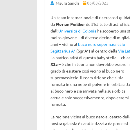
Maura Sandri
06/03/2023
Un team internazionale di ricercatori guida
da
Florian Peißker
dell’Istituto di astrofisic
dell’
Università di Colonia
ha scoperto una st
molto giovane – di diverse decine di migliai
anni – vicino al
buco nero supermassiccio
Sagittarius A*
(Sgr A*) al centro della
Via La
La particolarità di questa baby stella – chi
X3a
– è che in teoria non dovrebbe essere i
grado di esistere così vicino al buco nero
supermassiccio. Il team ritiene che si sia
formata in una nube di polvere in orbita att
al buco nero e sia arrivata nella sua orbita
attuale solo successivamente, dopo essersi
formata.
La regione vicina al buco nero al centro dell
nostra galassia è caratterizzata da processi