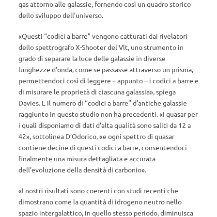
gas attorno alle galassie, fornendo così un quadro storico
dello sviluppo dell’universo.
«Questi “codici a barre” vengono catturati dai rivelatori
dello spettrografo X-Shooter del Vlt, uno strumento in
grado di separare la luce delle galassie in diverse
lunghezze d’onda, come se passasse attraverso un prisma,
permettendoci così di leggere – appunto – i codici a barre e
di misurare le proprietà di ciascuna galassia», spiega
Davies. E il numero di “codici a barre” d’antiche galassie
raggiunto in questo studio non ha precedenti. «I quasar per
i quali disponiamo di dati d’alta qualità sono saliti da 12 a
42», sottolinea D’Odorico, «e ogni spettro di quasar
contiene decine di questi codici a barre, consentendoci
finalmente una misura dettagliata e accurata
dell’evoluzione della densità di carbonio».
«I nostri risultati sono coerenti con studi recenti che
dimostrano come la quantità di idrogeno neutro nello
spazio intergalattico, in quello stesso periodo, diminuisca