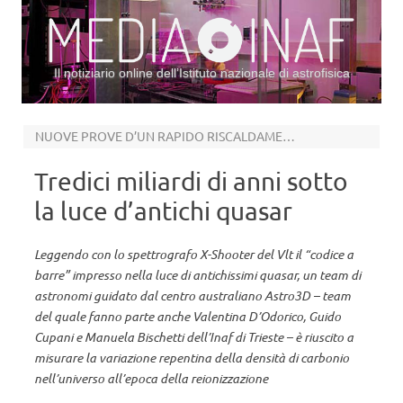
Il notiziario online dell’Istituto nazionale di astrofisica
Vai al contenuto
NUOVE PROVE D’UN RAPIDO RISCALDAMENTO DEL GAS NELL’UNIVERSO PRIMORDIALE
Tredici miliardi di anni sotto
la luce d’antichi quasar
Leggendo con lo spettrografo X-Shooter del Vlt il “codice a
barre” impresso nella luce di antichissimi quasar, un team di
astronomi guidato dal centro australiano Astro3D – team
del quale fanno parte anche Valentina D’Odorico, Guido
Cupani e Manuela Bischetti dell’Inaf di Trieste – è riuscito a
misurare la variazione repentina della densità di carbonio
nell’universo all’epoca della reionizzazione