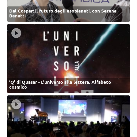
Dal Cospar: il futuro degli esopianeti, con Serena
Benatti
‘Q’ di Quasar - L'universo alla lettera. Alfabeto
cosmico