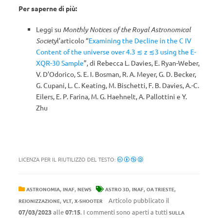
Per saperne di più:
Leggi su
Monthly Notices of the Royal Astronomical
Society
l’articolo “
Examining the Decline in the C IV
Content of the universe over 4.3 ≲ z ≲3 using the E-
XQR-30 Sample
”, di Rebecca L. Davies, E. Ryan-Weber,
V. D’Odorico, S. E. I. Bosman, R. A. Meyer, G. D. Becker,
G. Cupani, L. C. Keating, M. Bischetti, F. B. Davies, A.-C.
Eilers, E. P. Farina, M. G. Haehnelt, A. Pallottini e Y.
Zhu
LICENZA PER IL RIUTILIZZO DEL TESTO:
,
,
,
,
,
ASTRONOMIA
INAF
NEWS
ASTRO 3D
INAF
OA TRIESTE
,
,
Articolo pubblicato il
REIONIZZAZIONE
VLT
X-SHOOTER
07/03/2023
alle
07:15
. I commenti sono aperti a tutti
SULLA