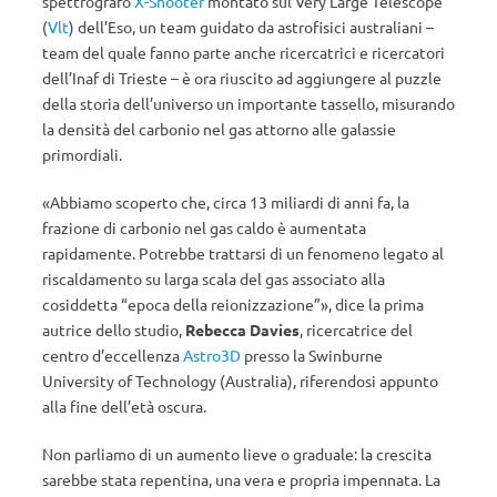
spettrografo
X-Shooter
montato sul Very Large Telescope
(
Vlt
) dell’Eso, un team guidato da astrofisici australiani –
team del quale fanno parte anche ricercatrici e ricercatori
dell’Inaf di Trieste – è ora riuscito ad aggiungere al puzzle
della storia dell’universo un importante tassello, misurando
la densità del carbonio nel gas attorno alle galassie
primordiali.
«Abbiamo scoperto che, circa 13 miliardi di anni fa, la
frazione di carbonio nel gas caldo è aumentata
rapidamente. Potrebbe trattarsi di un fenomeno legato al
riscaldamento su larga scala del gas associato alla
cosiddetta “epoca della reionizzazione”», dice la prima
autrice dello studio,
Rebecca Davies
, ricercatrice del
centro d’eccellenza
Astro3D
presso la Swinburne
University of Technology (Australia), riferendosi appunto
alla fine dell’età oscura.
Non parliamo di un aumento lieve o graduale: la crescita
sarebbe stata repentina, una vera e propria impennata. La