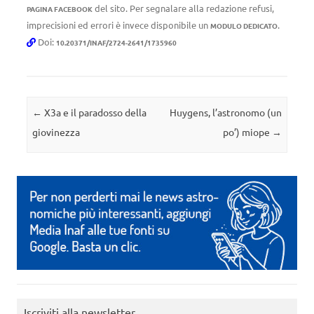
del sito. Per segnalare alla redazione refusi,
PAGINA FACEBOOK
imprecisioni ed errori è invece disponibile un
.
MODULO DEDICATO
Doi:
10.20371/INAF/2724-2641/1735960
Navigazione articolo
←
X3a e il paradosso della
Huygens, l’astronomo (un
giovinezza
po’) miope
→
Iscriviti alla newsletter