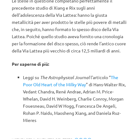
Le stelle in questione completano perfettamente il
precedente studio di Xiang e Rix sugli anni
dell’adolescenza della Via Lattea: hanno la giusta
metallicità per aver prodotto le stelle più povere di metalli
che, in seguito, hanno formato lo spesso disco della Via
Lattea. Poiché quello studio aveva fornito una cronologia
per la formazione del disco spesso, ciò rende l’antico cuore
della Via Lattea più vecchio di circa 12,5 miliardi di anni.
Per saperne di più:
Leggi su
The Astrophysical Journal
l’articolo “
The
Poor Old Heart of the Milky Way
” di Hans-Walter Rix,
Vedant Chandra, René Andrae, Adrian M. Price-
Whelan, David H. Weinberg, Charlie Conroy, Morgan
Fouesneau, David W Hogg, Francesca De Angeli,
Rohan P. Naidu, Maosheng Xiang, and Daniela Ruz-
Mieres