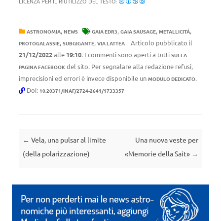
LICENZA PER IL RIUTILIZZO DEL TESTO:
,
,
,
,
ASTRONOMIA
NEWS
GAIA EDR3
GAIA SAUSAGE
METALLICITÀ
,
,
Articolo pubblicato il
PROTOGALASSIE
SUBGIGANTE
VIA LATTEA
21/12/2022
alle
19:10
. I commenti sono aperti a tutti
SULLA
del sito. Per segnalare alla redazione refusi,
PAGINA FACEBOOK
imprecisioni ed errori è invece disponibile un
.
MODULO DEDICATO
Doi:
10.20371/INAF/2724-2641/1733357
Navigazione articolo
←
Vela, una pulsar al limite
Una nuova veste per
(della polarizzazione)
«Memorie della Sait»
→