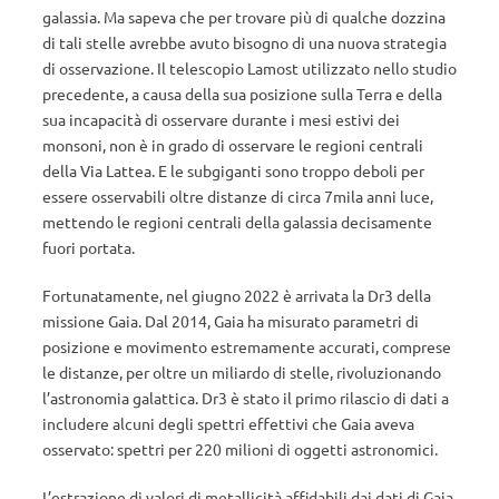
galassia. Ma sapeva che per trovare più di qualche dozzina
di tali stelle avrebbe avuto bisogno di una nuova strategia
di osservazione. Il telescopio Lamost utilizzato nello studio
precedente, a causa della sua posizione sulla Terra e della
sua incapacità di osservare durante i mesi estivi dei
monsoni, non è in grado di osservare le regioni centrali
della Via Lattea. E le subgiganti sono troppo deboli per
essere osservabili oltre distanze di circa 7mila anni luce,
mettendo le regioni centrali della galassia decisamente
fuori portata.
Fortunatamente, nel giugno 2022 è arrivata la Dr3 della
missione Gaia. Dal 2014, Gaia ha misurato parametri di
posizione e movimento estremamente accurati, comprese
le distanze, per oltre un miliardo di stelle, rivoluzionando
l’astronomia galattica. Dr3 è stato il primo rilascio di dati a
includere alcuni degli spettri effettivi che Gaia aveva
osservato: spettri per 220 milioni di oggetti astronomici.
L’estrazione di valori di metallicità affidabili dai dati di Gaia