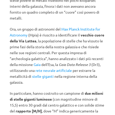
stelle povere di metalli risiedono nei pochi kiloparsec
interni della galassia, finora i dati non avevano ancora
fornito un quadro completo di un “cuore” così povero di
metalli.
Ora, un gruppo di astronomi del
Max Planck Institute for
Astronomy
(Mpia) è riuscito a identificare il
vecchio cuore
della Via Lattea
, la popolazione di stelle che ha vissuto le
prime fasi della storia della nostra galassia e che risiede
nelle sue regioni centrali. Per questa impresa di
“archeologia galattica”, hanno analizzato i dati più recenti
della missione
Gaia
dell’Esa, la
Gaia Data Release 3
(Dr3),
utilizzando una
rete neurale artificiale
per estrarre la
metallicità di
stelle giganti
nella regione interna della
galassia.
In particolare, hanno costruito un campione di
due milioni
di stelle giganti luminose
(con magnitudine minore di
15,5) entro 30 gradi dal centro galattico e con solide stime
del
rapporto [M/H]
, dove “M” indica genericamente la