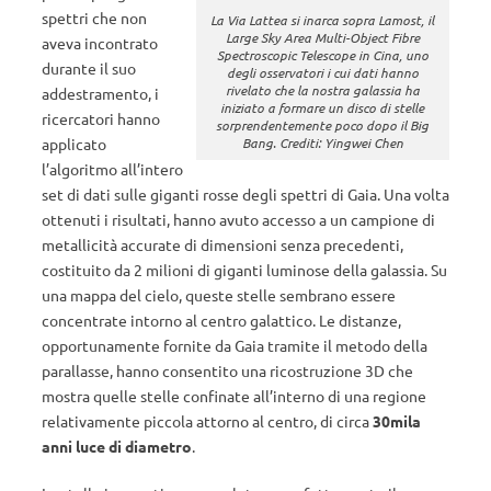
spettri che non
La Via Lattea si inarca sopra Lamost, il
Large Sky Area Multi-Object Fibre
aveva incontrato
Spectroscopic Telescope in Cina, uno
durante il suo
degli osservatori i cui dati hanno
rivelato che la nostra galassia ha
addestramento, i
iniziato a formare un disco di stelle
ricercatori hanno
sorprendentemente poco dopo il Big
applicato
Bang. Crediti: Yingwei Chen
l’algoritmo all’intero
set di dati sulle giganti rosse degli spettri di Gaia. Una volta
ottenuti i risultati, hanno avuto accesso a un campione di
metallicità accurate di dimensioni senza precedenti,
costituito da 2 milioni di giganti luminose della galassia. Su
una mappa del cielo, queste stelle sembrano essere
concentrate intorno al centro galattico. Le distanze,
opportunamente fornite da Gaia tramite il metodo della
parallasse, hanno consentito una ricostruzione 3D che
mostra quelle stelle confinate all’interno di una regione
relativamente piccola attorno al centro, di circa
30mila
anni luce di diametro
.