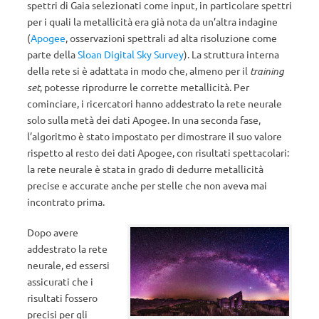
spettri di Gaia selezionati come input, in particolare spettri
per i quali la metallicità era già nota da un’altra indagine
(
Apogee
, osservazioni spettrali ad alta risoluzione come
parte della
Sloan Digital Sky Survey
). La struttura interna
della rete si è adattata in modo che, almeno per il
training
set
, potesse riprodurre le corrette metallicità. Per
cominciare, i ricercatori hanno addestrato la rete neurale
solo sulla metà dei dati Apogee. In una seconda fase,
l’algoritmo è stato impostato per dimostrare il suo valore
rispetto al resto dei dati Apogee, con risultati spettacolari:
la rete neurale è stata in grado di dedurre metallicità
precise e accurate anche per stelle che non aveva mai
incontrato prima.
Dopo avere
addestrato la rete
neurale, ed essersi
assicurati che i
risultati fossero
precisi per gli