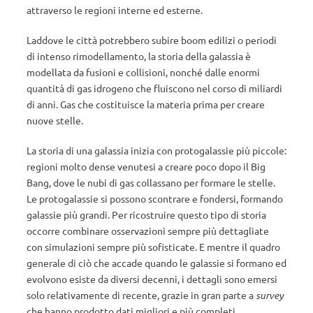
attraverso le regioni interne ed esterne.
Laddove le città potrebbero subire boom edilizi o periodi
di intenso rimodellamento, la storia della galassia è
modellata da fusioni e collisioni, nonché dalle enormi
quantità di gas idrogeno che fluiscono nel corso di miliardi
di anni. Gas che costituisce la materia prima per creare
nuove stelle.
La storia di una galassia inizia con protogalassie più piccole:
regioni molto dense venutesi a creare poco dopo il Big
Bang, dove le nubi di gas collassano per formare le stelle.
Le protogalassie si possono scontrare e fondersi, formando
galassie più grandi. Per ricostruire questo tipo di storia
occorre combinare osservazioni sempre più dettagliate
con simulazioni sempre più sofisticate. E mentre il quadro
generale di ciò che accade quando le galassie si formano ed
evolvono esiste da diversi decenni, i dettagli sono emersi
solo relativamente di recente, grazie in gran parte a
survey
che hanno prodotto dati migliori e più completi.