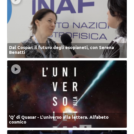
Dal Cospar: il futuro degli esopianeti, con Serena
Benatti
‘Q’ di Quasar - L'universo alla lettera. Alfabeto
cosmico