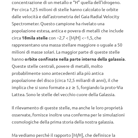
concentrazione di un metallo e “H” quella dell’idrogeno.
Per circa 1,25 milioni di stelle hanno calcolato le orbite
dalle velocità e dall’astrometria del Gaia Radial Velocity
Spectrometer. Questo campione ha rivelato una
popolazione estesa, antica e povera di metalli che include
circa
18mila stelle
con −2,7 < [M/H] <−1,5, che
rappresentano una massa stellare maggiore o uguale a 50
milioni di masse solari. La maggior parte di queste stelle
hanno
orbite confinate nella parte interna della galassia
.
Queste stelle centrali, povere di metalli, molto
probabilmente sono antecedenti alla più antica
popolazione del disco (circa 12,5 miliardi di anni), il che
implica che si sono formate a z ≳ 5, forgiando la proto-Via
Lattea. Sono le stelle del vecchio cuore della Galassia.
Il rilevamento di queste stelle, ma anche le loro proprietà
osservate, fornisce inoltre una conferma per le simulazioni
cosmologiche della prima storia della nostra galassia.
Ma vediamo perché il rapporto [M/H], che definisce la