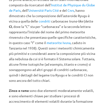
composto da ricercatori dell’
Institut de Physique du Globe
de Paris
, dell’
Université Paris Cité
e del
Cnrs
, hanno
dimostrato che la composizione dell’asteroide Ryugu è
vicina a quella delle
condriti
carbonacee
Ivuna-like
(dette
CI
, dove la “C” sta per “carbonacea” e la seconda lettera
rappresenta l’iniziale del nome del primo meteorite
rinvenuto che presentava quelle specifiche caratteristiche,
in questo caso “I” come il
meteorite Ivuna
, caduto in
Tanzania nel 1938). Questi sono i meteoriti chimicamente
più primitivi e considerati avere la composizione più vicina
alla nebulosa da cui si è formato il Sistema solare. Tuttavia,
alcune firme isotopiche (ad esempio, titanio e cromo) si
sovrappongono ad altri gruppi di condriti carbonacee,
quindi i dettagli del legame tra Ryugu e le condriti CI non
sono ancora del tutto chiari.
Zinco e rame
sono due elementi moderatamente volatili,
e sono elementi chiave per studiare i processi di
accrescimento di elementi volatili durante la formazione