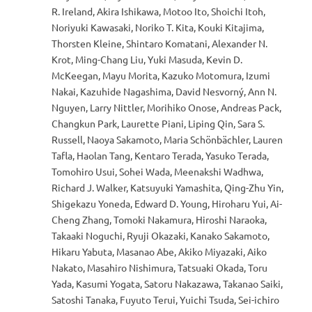
R. Ireland, Akira Ishikawa, Motoo Ito, Shoichi Itoh,
Noriyuki Kawasaki, Noriko T. Kita, Kouki Kitajima,
Thorsten Kleine, Shintaro Komatani, Alexander N.
Krot, Ming-Chang Liu, Yuki Masuda, Kevin D.
McKeegan, Mayu Morita, Kazuko Motomura, Izumi
Nakai, Kazuhide Nagashima, David Nesvorný, Ann N.
Nguyen, Larry Nittler, Morihiko Onose, Andreas Pack,
Changkun Park, Laurette Piani, Liping Qin, Sara S.
Russell, Naoya Sakamoto, Maria Schönbächler, Lauren
Tafla, Haolan Tang, Kentaro Terada, Yasuko Terada,
Tomohiro Usui, Sohei Wada, Meenakshi Wadhwa,
Richard J. Walker, Katsuyuki Yamashita, Qing-Zhu Yin,
Shigekazu Yoneda, Edward D. Young, Hiroharu Yui, Ai-
Cheng Zhang, Tomoki Nakamura, Hiroshi Naraoka,
Takaaki Noguchi, Ryuji Okazaki, Kanako Sakamoto,
Hikaru Yabuta, Masanao Abe, Akiko Miyazaki, Aiko
Nakato, Masahiro Nishimura, Tatsuaki Okada, Toru
Yada, Kasumi Yogata, Satoru Nakazawa, Takanao Saiki,
Satoshi Tanaka, Fuyuto Terui, Yuichi Tsuda, Sei-ichiro