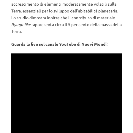
accrescimento di elementi moderatamente volatili sulla
Terra, essenziali per lo sviluppo dell’abitabilità planetaria.
Lo studio dimostra inoltre che il contributo di materiale
Ryugu-like
rappresenta circa il 5 per cento della massa della
Terra.
Guarda la live sul canale YouTube di Nuovi Mondi
: