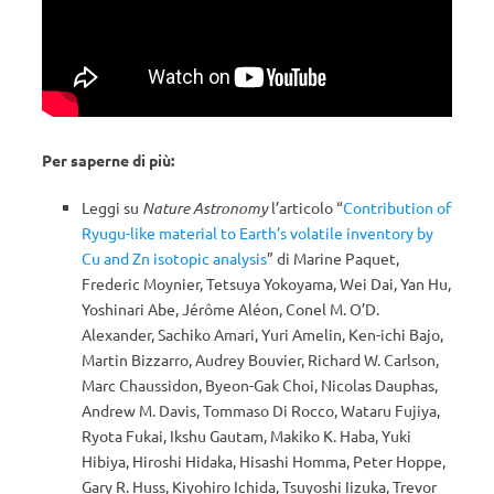
Per saperne di più:
Leggi su
Nature Astronomy
l’articolo “
Contribution of
Ryugu-like material to Earth’s volatile inventory by
Cu and Zn isotopic analysis
” di Marine Paquet,
Frederic Moynier, Tetsuya Yokoyama, Wei Dai, Yan Hu,
Yoshinari Abe, Jérôme Aléon, Conel M. O’D.
Alexander, Sachiko Amari, Yuri Amelin, Ken-ichi Bajo,
Martin Bizzarro, Audrey Bouvier, Richard W. Carlson,
Marc Chaussidon, Byeon-Gak Choi, Nicolas Dauphas,
Andrew M. Davis, Tommaso Di Rocco, Wataru Fujiya,
Ryota Fukai, Ikshu Gautam, Makiko K. Haba, Yuki
Hibiya, Hiroshi Hidaka, Hisashi Homma, Peter Hoppe,
Gary R. Huss, Kiyohiro Ichida, Tsuyoshi Iizuka, Trevor