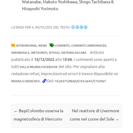
Watanabe, Makoto Yoshikawa, Shogo Tachibana &
Hisayoshi Yurimoto
LICENZA PER IL RIUTILIZZO DEL TESTO:
,
,
,
ASTRONOMIA
NEWS
CONDRITI
CONDRITI CARBONACEE
,
,
,
Articolo
HAYABUSA 2
METEORITI
RYUGU
SISTEMA SOLARE
pubblicato il
13/12/2022
alle
15:36
. I commenti sono aperti a
tutti
del sito. Per segnalare alla
SULLA PAGINA FACEBOOK
redazione refusi, imprecisioni ed errori è invece disponibile un
.
Doi:
MODULO DEDICATO
10.20371/INAF/2724-2641/1732961
Navigazione articolo
←
BepiColombo osserva la
Nel reattore di Livermore
magnetosfera di Mercurio
come nel cuore del Sole
→