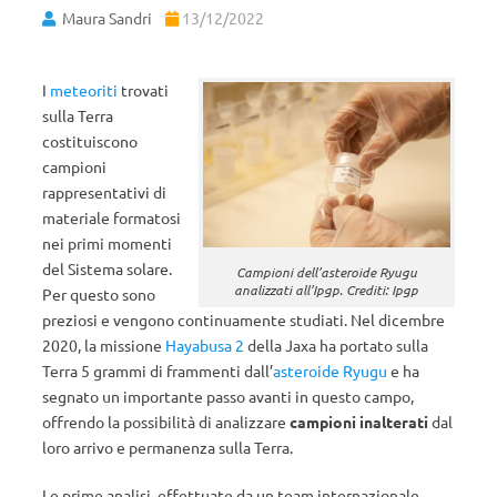
Maura Sandri
13/12/2022
I
meteoriti
trovati
sulla Terra
costituiscono
campioni
rappresentativi di
materiale formatosi
nei primi momenti
del Sistema solare.
Campioni dell’asteroide Ryugu
analizzati all’Ipgp. Crediti: Ipgp
Per questo sono
preziosi e vengono continuamente studiati. Nel dicembre
2020, la missione
Hayabusa 2
della Jaxa ha portato sulla
Terra 5 grammi di frammenti dall’
asteroide Ryugu
e ha
segnato un importante passo avanti in questo campo,
offrendo la possibilità di analizzare
campioni inalterati
dal
loro arrivo e permanenza sulla Terra.
Le prime analisi, effettuate da un team internazionale