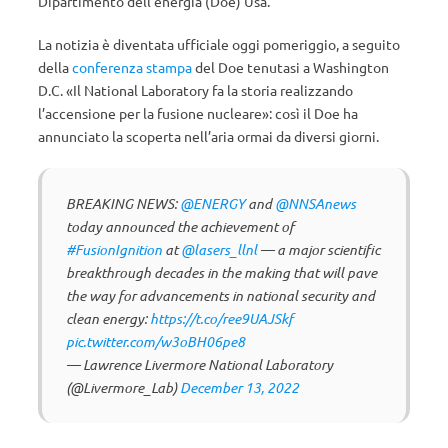
Dipartimento dell’energia (Doe) Usa.
La notizia è diventata ufficiale oggi pomeriggio, a seguito
della
conferenza stampa
del Doe tenutasi a Washington
D.C. «Il National Laboratory fa la storia realizzando
l’accensione per la fusione nucleare»: così il Doe ha
annunciato la scoperta nell’aria ormai da diversi giorni.
BREAKING NEWS:
@ENERGY
and
@NNSAnews
today announced the achievement of
#FusionIgnition
at
@lasers_llnl
— a major scientific
breakthrough decades in the making that will pave
the way for advancements in national security and
clean energy:
https://t.co/ree9UAJSkf
pic.twitter.com/w3oBH06pe8
— Lawrence Livermore National Laboratory
(@Livermore_Lab)
December 13, 2022