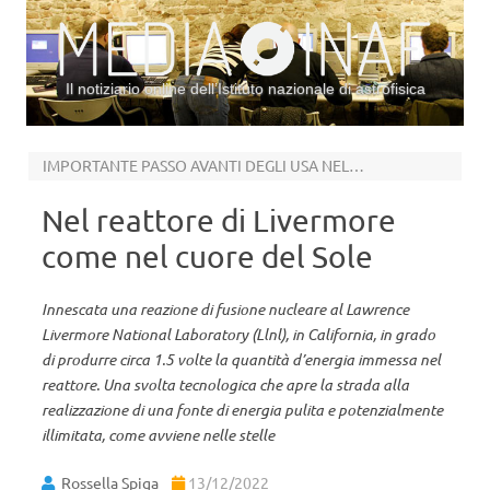
Il notiziario online dell’Istituto nazionale di astrofisica
Vai al contenuto
IMPORTANTE PASSO AVANTI DEGLI USA NELLA CORSA ALLA FUSIONE NUCLEARE
Nel reattore di Livermore
come nel cuore del Sole
Innescata una reazione di fusione nucleare al Lawrence
Livermore National Laboratory (Llnl), in California, in grado
di produrre circa 1.5 volte la quantità d’energia immessa nel
reattore. Una svolta tecnologica che apre la strada alla
realizzazione di una fonte di energia pulita e potenzialmente
illimitata, come avviene nelle stelle
Rossella Spiga
13/12/2022