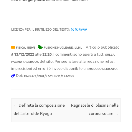
LICENZA PER IL RIUTILIZZO DEL TESTO:
,
,
Articolo pubblicato
FISICA
NEWS
FUSIONE NUCLEARE
LLNL
il
13/12/2022
alle
22:20
. I commenti sono aperti a tutti
SULLA
del sito. Per segnalare alla redazione refusi,
PAGINA FACEBOOK
imprecisioni ed errori è invece disponibile un
.
MODULO DEDICATO
Doi:
10.20371/INAF/2724-2641/1732990
Navigazione articolo
←
Definita la composizione
Ragnatele di plasma nella
dell’asteroide Ryugu
corona solare
→