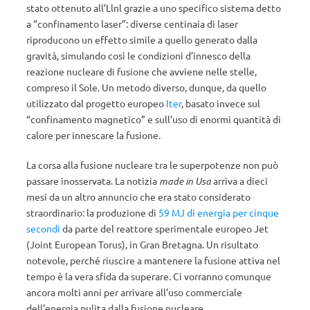
stato ottenuto all’Llnl grazie a uno specifico sistema detto
a “confinamento laser”: diverse centinaia di laser
riproducono un effetto simile a quello generato dalla
gravità, simulando così le condizioni d’innesco della
reazione nucleare di fusione che avviene nelle stelle,
compreso il Sole. Un metodo diverso, dunque, da quello
utilizzato dal progetto europeo
Iter
, basato invece sul
“confinamento magnetico” e sull’uso di enormi quantità di
calore per innescare la fusione.
La corsa alla fusione nucleare tra le superpotenze non può
passare inosservata. La notizia
made in Usa
arriva a dieci
mesi da un altro annuncio che era stato considerato
straordinario: la produzione di
59 MJ di energia per cinque
secondi
da parte del reattore sperimentale europeo Jet
(Joint European Torus), in Gran Bretagna. Un risultato
notevole, perché riuscire a mantenere la fusione attiva nel
tempo è la vera sfida da superare. Ci vorranno comunque
ancora molti anni per arrivare all’uso commerciale
dell’energia pulita dalla fusione nucleare.