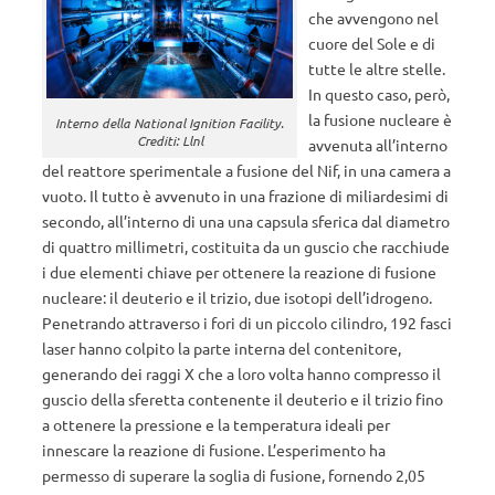
che avvengono nel
cuore del Sole e di
tutte le altre stelle.
In questo caso, però,
la fusione nucleare è
Interno della National Ignition Facility.
Crediti: Llnl
avvenuta all’interno
del reattore sperimentale a fusione del Nif, in una camera a
vuoto. Il tutto è avvenuto in una frazione di miliardesimi di
secondo, all’interno di una una capsula sferica dal diametro
di quattro millimetri, costituita da un guscio che racchiude
i due elementi chiave per ottenere la reazione di fusione
nucleare: il deuterio e il trizio, due isotopi dell’idrogeno.
Penetrando attraverso i fori di un piccolo cilindro, 192 fasci
laser hanno colpito la parte interna del contenitore,
generando dei raggi X che a loro volta hanno compresso il
guscio della sferetta contenente il deuterio e il trizio fino
a ottenere la pressione e la temperatura ideali per
innescare la reazione di fusione. L’esperimento ha
permesso di superare la soglia di fusione, fornendo 2,05