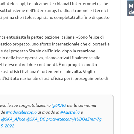
i radiotelescopi, tecnicamente chiamati interferometri, che
Ma
ttoinsieme dell’intero array. I radioastronomi e i tecnici
de
ici prima che i telescopi siano completati alla fine di questo
ta entusiasta la partecipazione italiana: «Sono felice di
astico progetto, uno sforzo internazionale che ci porterà a
rte del progetto Ska sin dall’inizio: dopo la creazione
zio della fase operativa, siamo arrivati finalmente alle
dei telescopi nei due continenti. È un progetto molto
 astrofisici italiana è fortemente coinvolta. Voglio
ell’Istituto nazionale di astrofisica per il proseguimento di
nvia le sue congratulazioni a
@SKAO
per la cerimonia
ande
#radiotelescopio
al mondo in
#Australia
e
@SKA_Africa
@SKA_DG
pic.twitter.com/eUBOaZmm7g
5, 2022