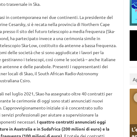
to trasversale in Ska.
uasi in contemporanea nei due continenti. La presidente del
ine Cesarsky, si è recata nella provincia di Northern Cape
a presso il sito del futuro telescopio a media frequenza (Ska-
amond, ha partecipato invece a una cerimonia simile in
l telescopio Ska-Low, costituito da antenne a bassa frequenza.
omi delle società che si sono aggiudicate i lavori per la
 gestiranno i telescopi, così come le società – anche italiane
e antenne e delle parabole. Presenti i rappresentanti dei
rtner locali di Skao, il South African Radio-Astronomy
A
ustraliana Csiro.
bali nel luglio 2021, Skao ha assegnato oltre 40 contratti per
urante le cerimonie di oggi sono stati annunciati nuovi
ro. L’approvvigionamento iniziale si è concentrato sullo
servizi professionali per aiutare a supervisionare la
mponenti necessari.
I quattro contratti annunciati oggi
L’
ure in Australia e in Sudafrica (200 milioni di euro) e la
ag
frequenza (100 milioni di euro)
. Il totale dei contratti