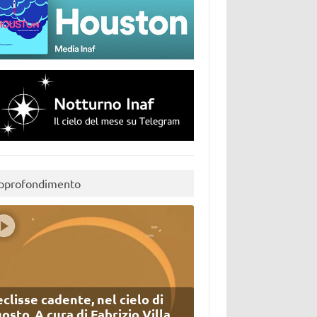
pprofondimento
eclisse cadente, nel cielo di
osto. A cura di Fabrizio Villa