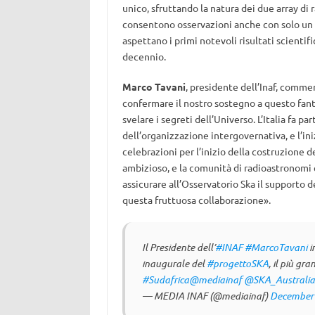
unico, sfruttando la natura dei due array d
consentono osservazioni anche con solo un so
aspettano i primi notevoli risultati scientif
decennio.
Marco Tavani
, presidente dell’Inaf, commen
confermare il nostro sostegno a questo fant
svelare i segreti dell’Universo. L’Italia fa pa
dell’organizzazione intergovernativa, e l’ini
celebrazioni per l’inizio della costruzione 
ambizioso, e la comunità di radioastronomi e
assicurare all’Osservatorio Ska il supporto d
questa fruttuosa collaborazione».
Il Presidente dell’
#INAF
#MarcoTavani
i
inaugurale del
#progettoSKA
, il più gr
#Sudafrica
@mediainaf
@SKA_Australia
— MEDIA INAF (@mediainaf)
December 