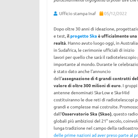
Ufficio stampa Inaf
05/12/2022
Dopo oltre 30 anni di ideazione, progettaz
e test,
il
progetto Ska
è ufficialmente una
realtà
. Hanno avuto luogo oggi, in Australia
in Sudafrica, le cerimonie ufficiali di inizio
lavori per quello che sarà il radiotelescopio 
importante al mondo. Durante le celebrazio
è stato dato anche l’annuncio
dell’
assegnazione di 4 grandi contratti del
valore di oltre 300 milioni di euro
. I gruppi
antenne denominati Ska-Low e Ska-Mid
costituiranno le due reti di radiotelescopi p
grandi e complesse mai costruite. Promoss
dall’
Osservatorio Ska (Skao)
, questo radio
globali più ambiziosi del 21° secolo, coinvol
lunga tradizione nel campo della radioastron
delle prime nazioni ad aver preso parte al p