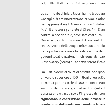
scientifica italiana godrà di un coinvolgimen
Le cerimonie di inizio lavori hanno luogo q
Consiglio di amministrazione di Skao, Cather
per rappresentare l’Osservatorio in Sudafric
Mid). Il direttore generale di Skao, Phil Di
Australia occidentale, dove sarà costruito i
Durante le cerimonie sono stati resi noti i n
realizzazione delle ampie infrastrutture che
– che parteciperanno alla realizzazione dell
governi locali e nazionali, i dirigenti dei pa
Observatory (Sarao) e l’agenzia scientifica a
Dall’inizio delle attività di costruzione glo
un valore superiore a 150 milioni di euro. D
contratti per un totale di 300 milioni di eu
sviluppo del software, appaltando società di 
costruzione e l’acquisto all’ingrosso dei co
riguardano la costruzione delle infrastrutt
produzione delle antenne a media e bassa 