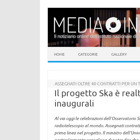
Il notiziario online dell’Istituto nazionale di 
Vai al contenuto
HOME
CATEGORIE
GALLERY
ASSEGNATI OLTRE 40 CONTRATTI PER UN T
Il progetto Ska è real
inaugurali
Al via oggi le celebrazioni dell’Osservatorio S
radiotelescopio al mondo. Assegnati contratti p
prima linea nel progetto. Il ministro dell’Un
particolarmente orgogliosa di poter dire che 