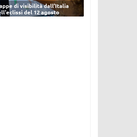
ppe di visibilità dall’Italia
ll'eclissi del 12 agosto