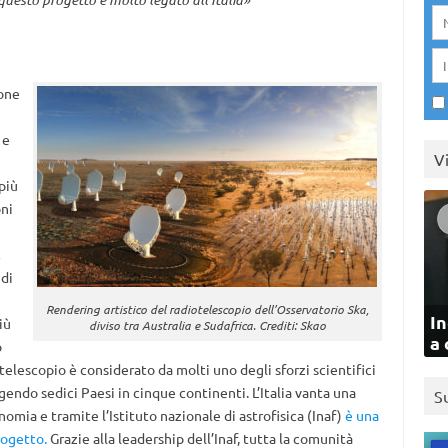
ione
 e
V
più
ni
 di
Rendering artistico del radiotelescopio dell’Osservatorio Ska,
In
iù
diviso tra Australia e Sudafrica. Crediti: Skao
a 
o
telescopio è considerato da molti uno degli sforzi scientifici
gendo sedici Paesi in cinque continenti. L’Italia vanta una
S
omia e tramite l’Istituto nazionale di astrofisica (Inaf)
è una
rogetto.
Grazie alla leadership dell’Inaf, tutta la comunità