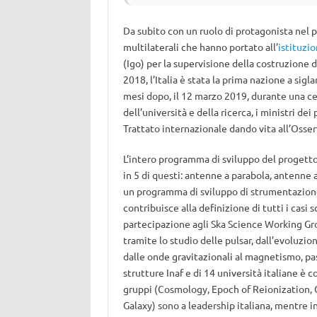
Da subito con un ruolo di protagonista nel pr
multilaterali che hanno portato all’
istituzi
(Igo) per la supervisione della costruzione 
2018, l’Italia è stata la prima nazione a sig
mesi dopo, il 12 marzo 2019, durante una cer
dell’università e della ricerca, i ministri de
Trattato internazionale dando vita all’Osser
L’intero programma di sviluppo del progetto 
in 5 di questi: antenne a parabola, antenne 
un programma di sviluppo di strumentazione av
contribuisce alla definizione di tutti i casi
partecipazione agli Ska Science Working Grou
tramite lo studio delle pulsar, dall’evoluzion
dalle onde gravitazionali al magnetismo, pas
strutture Inaf e di 14 università italiane è 
gruppi (Cosmology, Epoch of Reionization, 
Galaxy) sono a leadership italiana, mentre in