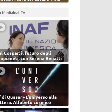
u MediaInaf Tv
l Cospar: il futuro degli
sopianeti, con Serena Benatti
’ di Quasar - L'universo alla
ettera. Alfabeto cosmico