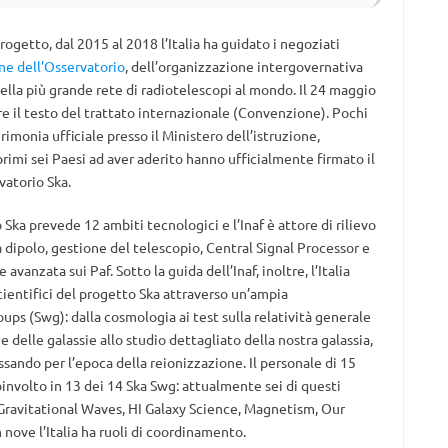
ogetto, dal 2015 al 2018 l’Italia ha guidato i negoziati
one dell’Osservatorio
, dell’organizzazione intergovernativa
della più grande rete di radiotelescopi al mondo. Il 24 maggio
lare il testo del trattato internazionale (Convenzione). Pochi
imonia ufficiale presso il Ministero dell’istruzione,
i primi sei Paesi ad aver aderito hanno ufficialmente firmato il
vatorio Ska.
Ska prevede 12 ambiti tecnologici e l’Inaf è attore di rilievo
a dipolo, gestione del telescopio, Central Signal Processor e
anzata sui Paf. Sotto la guida dell’Inaf, inoltre, l’Italia
 scientifici del progetto Ska attraverso un’ampia
ps (Swg): dalla cosmologia ai test sulla relatività generale
e delle galassie allo studio dettagliato della nostra galassia,
sando per l’epoca della reionizzazione. Il personale di 15
coinvolto in 13 dei 14 Ska Swg: attualmente sei di questi
Gravitational Waves, HI Galaxy Science, Magnetism, Our
 nove l’Italia ha ruoli di coordinamento.