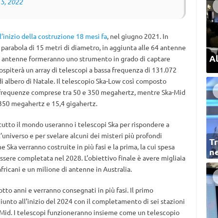
5, 2022
ll’inizio della costruzione 18 mesi fa
, nel giugno 2021. In
 parabola di 15 metri di diametro, in aggiunta alle 64 antenne
Al
97 antenne formeranno uno strumento in grado di captare
 ospiterà un array di telescopi a bassa frequenza di 131.072
i albero di Natale. Il telescopio Ska-Low così composto
n frequenze comprese tra 50 e 350 megahertz, mentre Ska-Mid
 350 megahertz e 15,4 gigahertz.
i tutto il mondo useranno i telescopi Ska per rispondere a
l’universo e per svelare alcuni dei misteri più profondi
Tr
ne Ska verranno costruite in più fasi e la prima, la cui spesa
ne
essere completata nel 2028. L’obiettivo finale è avere migliaia
africani e un milione di antenne in Australia.
tto anni e verranno consegnati in più fasi. Il primo
nto all’inizio del 2024 con il completamento di sei stazioni
Mid. I telescopi funzioneranno insieme come un telescopio