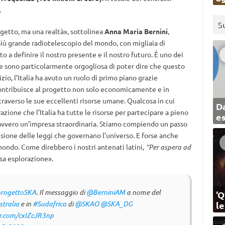
.
S
ogetto, ma una realtà», sottolinea
Anna Maria Bernini
,
 più grande radiotelescopio del mondo, con migliaia di
 a definire il nostro presente e il nostro futuro. È uno dei
a e sono particolarmente orgogliosa di poter dire che questo
izio, l’Italia ha avuto un ruolo di primo piano grazie
ia contribuisce al progetto non solo economicamente e in
ttraverso le sue eccellenti risorse umane. Qualcosa in cui
Da
azione che l’Italia ha tutte le risorse per partecipare a pieno
e
 davvero un’impresa straordinaria. Stiamo compiendo un passo
one delle leggi che governano l’universo. E forse anche
mondo. Come direbbero i nostri antenati latini,
“Per aspera ad
osa esplorazione».
rogettoSKA
. Il messaggio di
@BerniniAM
a nome del
‘Q
tralia
e in
#Sudafrica
di
@SKAO
@SKA_DG
l
er.com/cxIZcJR3np