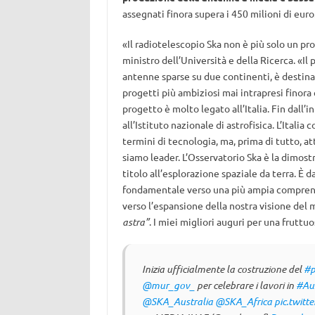
assegnati finora supera i 450 milioni di euro
«Il radiotelescopio Ska non è più solo un pr
ministro dell’Università e della Ricerca. «Il
antenne sparse su due continenti, è destinato
progetti più ambiziosi mai intrapresi finor
progetto è molto legato all’Italia. Fin dall’in
all’Istituto nazionale di astrofisica. L’Ital
termini di tecnologia, ma, prima di tutto, a
siamo leader. L’Osservatorio Ska è la dimostr
titolo all’esplorazione spaziale da terra. È
fondamentale verso una più ampia comprensi
verso l’espansione della nostra visione del 
astra”
. I miei migliori auguri per una fruttu
Inizia ufficialmente la costruzione del
#p
@mur_gov_
per celebrare i lavori in
#Aus
@SKA_Australia
@SKA_Africa
pic.twitt