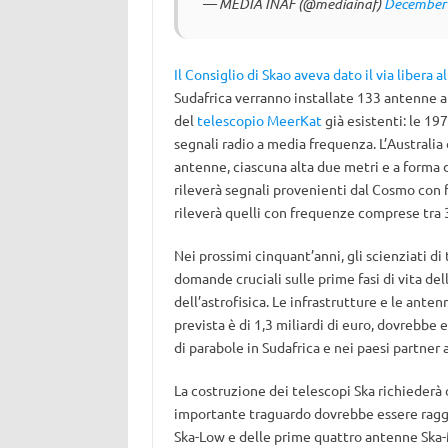
— MEDIA INAF (@mediainaf)
December 
Il Consiglio di Skao aveva dato il via libera a
Sudafrica verranno installate 133 antenne a
del
telescopio MeerKat
già esistenti: le 1
segnali radio a media frequenza. L’Australia
antenne, ciascuna alta due metri e a forma d
rileverà segnali provenienti dal Cosmo co
rileverà quelli con frequenze comprese tra
Nei prossimi cinquant’anni, gli scienziati d
domande cruciali sulle prime fasi di vita del
dell’astrofisica. Le infrastrutture e le anten
prevista è di 1,3 miliardi di euro, dovrebbe 
di parabole in Sudafrica e nei paesi partner 
La costruzione dei telescopi Ska richiederà o
importante traguardo dovrebbe essere raggiu
Ska-Low e delle prime quattro antenne Ska-