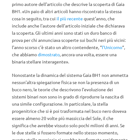
primo autore dell’articolo che descrive la scoperta di Gaia
BH1. «Un paio di altri articoli hanno riscontrato la stessa
cosa in seguito, tra cui
il più recente
quest’anno, che
include anche l’autore dell’articolo iniziale che dichiarava
la scoperta. Gli ultimi anni sono stati un duro banco di
prova per chi annunciava scoperte sui buchi neri più vicini:
l’anno scorso c’è stato un altro contendente, “
l’Unicorno
“,
che abbiamo
dimostrato
, ancora una volta, essere una
binaria stellare interagente».
Nonostante la dinamica del sistema Gaia BH1 non ammetta
nessun’altra spiegazione fisica se non la presenza di un
buco nero, le teorie che descrivono l’evoluzione dei
sistemi binari non sono in grado di riprodurre la nascita di
una simile configurazione. In particolare, la stella
progenitrice che si è poi trasformata nel buco nero doveva
essere almeno 20 volte più massiccia del Sole, il che
significa che avrebbe vissuto solo pochi milioni di anni. Se
le due stelle si fossero formate nello stesso momento,
questa stella massiccia si sarebbe trasformata rapidamente