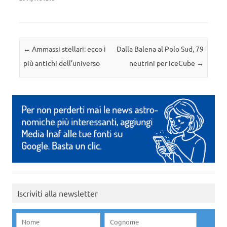
Navigazione articolo
←
Ammassi stellari: ecco i
Dalla Balena al Polo Sud, 79
più antichi dell’universo
neutrini per IceCube
→
Iscriviti alla newsletter