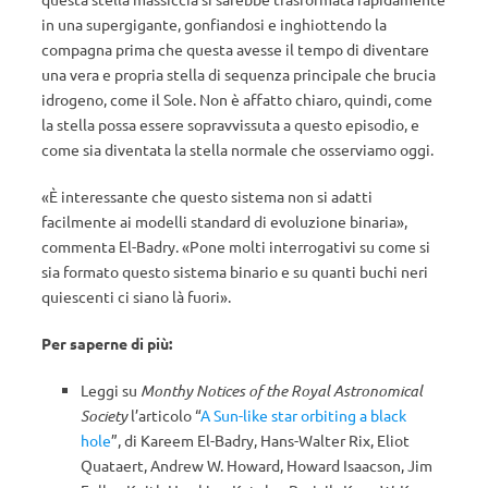
in una supergigante, gonfiandosi e inghiottendo la
compagna prima che questa avesse il tempo di diventare
una vera e propria stella di sequenza principale che brucia
idrogeno, come il Sole. Non è affatto chiaro, quindi, come
la stella possa essere sopravvissuta a questo episodio, e
come sia diventata la stella normale che osserviamo oggi.
«È interessante che questo sistema non si adatti
facilmente ai modelli standard di evoluzione binaria»,
commenta El-Badry. «Pone molti interrogativi su come si
sia formato questo sistema binario e su quanti buchi neri
quiescenti ci siano là fuori».
Per saperne di più:
Leggi su
Monthy Notices of the Royal Astronomical
Society
l’articolo “
A Sun-like star orbiting a black
hole
”, di Kareem El-Badry, Hans-Walter Rix, Eliot
Quataert, Andrew W. Howard, Howard Isaacson, Jim