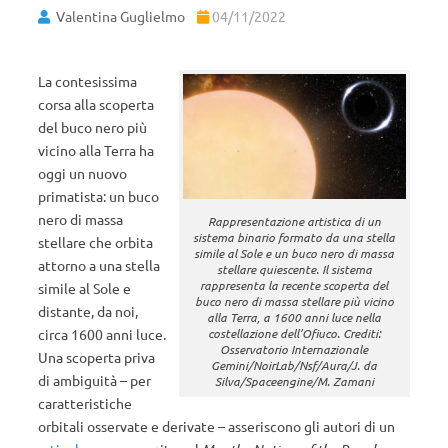
Valentina Guglielmo
04/11/2022
La contesissima
corsa alla scoperta
del buco nero più
vicino alla Terra ha
oggi un nuovo
primatista: un buco
nero di massa
Rappresentazione artistica di un
sistema binario formato da una stella
stellare che orbita
simile al Sole e un buco nero di massa
attorno a una stella
stellare quiescente. Il sistema
rappresenta la recente scoperta del
simile al Sole e
buco nero di massa stellare più vicino
distante, da noi,
alla Terra, a 1600 anni luce nella
circa 1600 anni luce.
costellazione dell’Ofiuco. Crediti:
Osservatorio Internazionale
Una scoperta priva
Gemini/NoirLab/Nsf/Aura/J. da
di ambiguità – per
Silva/Spaceengine/M. Zamani
caratteristiche
orbitali osservate e derivate – asseriscono gli autori di un