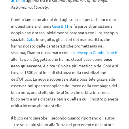
articolo
appena uscito sul
Monthy Notices of the Royal
Astronomical Society
.
Cominciamo con alcuni dettagli sulla scoperta. Il buco nero
in questione si chiama
Gaia BH1
, e fa parte di un sistema
doppio che è stato inizialmente osservato con il telescopio
spaziale
Gaia
. In seguito, gli autori del manoscritto, che
hanno notato delle caratteristiche promettenti nel
sistema, l’hanno riosservato con il
telescopio Gemini North
alle Hawaii. L’oggetto, che hanno classificato come
buco
nero quiescente,
è circa 10 volte più massiccio del Sole e si
trova a 1600 anni luce di distanza nella costellazione
dell’Ofiuco. La nuova scoperta è stata possibile grazie alle
osservazioni spettroscopiche del moto della compagna del
buco nero, una stella simile al Sole che orbita intorno al
buco nero a una distanza pari a quella a cui il nostro pianeta
orbita intorno alla sua stella.
Il buco nero sarebbe – secondo quanto riportano gli autori
– tre volte più vicino alla Terra del precedente detentore