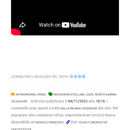
LICENZA PER IL RIUTILIZZO DEL TESTO:
,
,
,
ASTRONOMIA
NEWS
BUCHI NERI STELLARI
GAIA
NORTH GEMINI
Articolo pubblicato il
04/11/2022
alle
18:16
. I
TELESCOPE
commenti sono aperti a tutti
del sito. Per
SULLA PAGINA FACEBOOK
segnalare alla redazione refusi, imprecisioni ed errori è invece
disponibile un
.
Doi:
MODULO DEDICATO
10.20371/INAF/2724-
2641/1731218