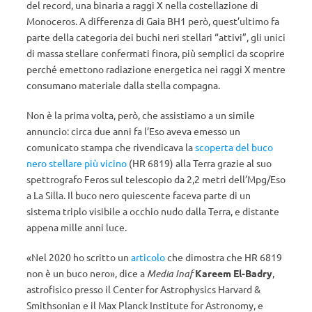
del record, una binaria a raggi X nella costellazione di
Monoceros. A differenza di Gaia BH1 però, quest’ultimo fa
parte della categoria dei buchi neri stellari “attivi”, gli unici
di massa stellare confermati finora, più semplici da scoprire
perché emettono radiazione energetica nei raggi X mentre
consumano materiale dalla stella compagna.
Non è la prima volta, però, che assistiamo a un simile
annuncio: circa due anni fa l’Eso aveva emesso un
comunicato stampa che rivendicava la
scoperta del buco
nero stellare più vicino
(HR 6819) alla Terra grazie al suo
spettrografo Feros sul telescopio da 2,2 metri dell’Mpg/Eso
a La Silla. Il buco nero quiescente faceva parte di un
sistema triplo visibile a occhio nudo dalla Terra, e distante
appena mille anni luce.
«Nel 2020 ho scritto un
articolo
che dimostra che HR 6819
non è un buco nero», dice a
Media Inaf
Kareem El-Badry
,
astrofisico presso il Center for Astrophysics Harvard &
Smithsonian e il Max Planck Institute for Astronomy, e