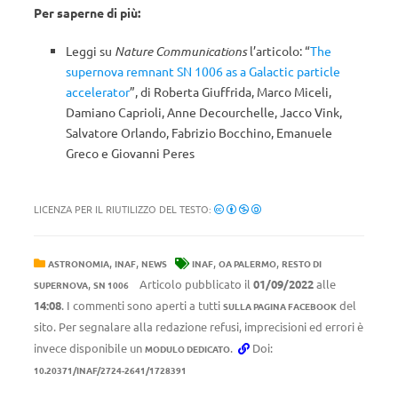
Per saperne di più:
Leggi su
Nature Communications
l’articolo: “
The
supernova remnant SN 1006 as a Galactic particle
accelerator
”, di Roberta Giuffrida, Marco Miceli,
Damiano Caprioli, Anne Decourchelle, Jacco Vink,
Salvatore Orlando, Fabrizio Bocchino, Emanuele
Greco e Giovanni Peres
LICENZA PER IL RIUTILIZZO DEL TESTO:
,
,
,
,
ASTRONOMIA
INAF
NEWS
INAF
OA PALERMO
RESTO DI
,
Articolo pubblicato il
01/09/2022
alle
SUPERNOVA
SN 1006
14:08
. I commenti sono aperti a tutti
del
SULLA PAGINA FACEBOOK
sito. Per segnalare alla redazione refusi, imprecisioni ed errori è
invece disponibile un
.
Doi:
MODULO DEDICATO
10.20371/INAF/2724-2641/1728391