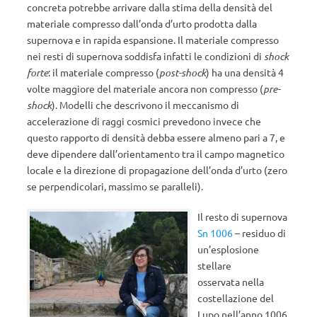
concreta potrebbe arrivare dalla stima della densità del
materiale compresso dall’onda d’urto prodotta dalla
supernova e in rapida espansione. Il materiale compresso
nei resti di supernova soddisfa infatti le condizioni di
shock
forte
: il materiale compresso (
post-shock
) ha una densità 4
volte maggiore del materiale ancora non compresso (
pre-
shock
). Modelli che descrivono il meccanismo di
accelerazione di raggi cosmici prevedono invece che
questo rapporto di densità debba essere almeno pari a 7, e
deve dipendere dall’orientamento tra il campo magnetico
locale e la direzione di propagazione dell’onda d’urto (zero
se perpendicolari, massimo se paralleli).
Il resto di supernova
Sn 1006
– residuo di
un’esplosione
stellare
osservata nella
costellazione del
Lupo nell’anno 1006