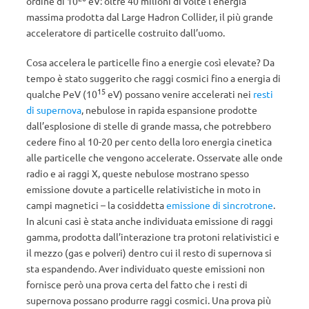
ordine di 10
eV: oltre 40 milioni di volte l’energia
massima prodotta dal Large Hadron Collider, il più grande
acceleratore di particelle costruito dall’uomo.
Cosa accelera le particelle fino a energie così elevate? Da
tempo è stato suggerito che raggi cosmici fino a energia di
15
qualche PeV (10
eV) possano venire accelerati nei
resti
di supernova
, nebulose in rapida espansione prodotte
dall’esplosione di stelle di grande massa, che potrebbero
cedere fino al 10-20 per cento della loro energia cinetica
alle particelle che vengono accelerate. Osservate alle onde
radio e ai raggi X, queste nebulose mostrano spesso
emissione dovute a particelle relativistiche in moto in
campi magnetici – la cosiddetta
emissione di sincrotrone
.
In alcuni casi è stata anche individuata emissione di raggi
gamma, prodotta dall’interazione tra protoni relativistici e
il mezzo (gas e polveri) dentro cui il resto di supernova si
sta espandendo. Aver individuato queste emissioni non
fornisce però una prova certa del fatto che i resti di
supernova possano produrre raggi cosmici. Una prova più