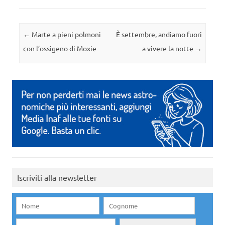
Navigazione articolo
←
Marte a pieni polmoni
È settembre, andiamo fuori
con l’ossigeno di Moxie
a vivere la notte
→
Iscriviti alla newsletter