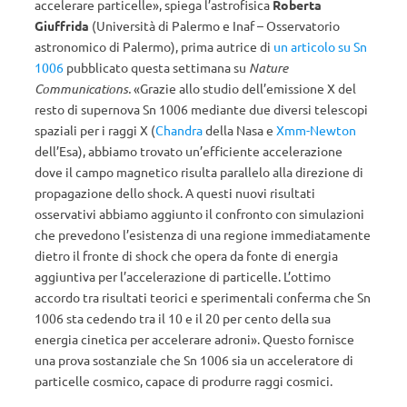
accelerare particelle», spiega l’astrofisica
Roberta
Giuffrida
(Università di Palermo e Inaf – Osservatorio
astronomico di Palermo), prima autrice di
un articolo su Sn
1006
pubblicato questa settimana su
Nature
Communications.
«Grazie allo studio dell’emissione X del
resto di supernova Sn 1006 mediante due diversi telescopi
spaziali per i raggi X (
Chandra
della Nasa e
Xmm-Newton
dell’Esa), abbiamo trovato un’efficiente accelerazione
dove il campo magnetico risulta parallelo alla direzione di
propagazione dello shock. A questi nuovi risultati
osservativi abbiamo aggiunto il confronto con simulazioni
che prevedono l’esistenza di una regione immediatamente
dietro il fronte di shock che opera da fonte di energia
aggiuntiva per l’accelerazione di particelle. L’ottimo
accordo tra risultati teorici e sperimentali conferma che Sn
1006 sta cedendo tra il 10 e il 20 per cento della sua
energia cinetica per accelerare adroni». Questo fornisce
una prova sostanziale che Sn 1006 sia un acceleratore di
particelle cosmico, capace di produrre raggi cosmici.