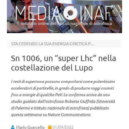
Il notiziario online dell’Istituto nazionale di astrofisica
Vai al contenuto
STA CEDENDO LA SUA ENERGIA CINETICA PER ACCELERARE ADRONI
Sn 1006, un “super Lhc” nella
costellazione del Lupo
I resti di supernova possono comportarsi come potentissimi
acceleratori di particelle, in grado di produrre raggi cosmici
fino a energie di qualche PeV. La conferma arriva da uno
studio guidato dall’astrofisica Roberta Giuffrida (Università
di Palermo e Istituto nazionale di astrofisica) pubblicato
questa settimana su Nature Communications
Mario Guarcello
01/09/2022