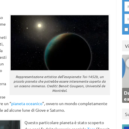
so
orme
neti
i,
V
da
esti
un
io
Rappresentazione artistica dell’esopianeta Toi-1452b, un
piccolo pianeta che potrebbe essere interamente coperto da
erra
un oceano immenso. Crediti: Benoit Gougeon, Université de
Montréal.
Da
ese
e
re un “
pianeta oceanico
”, ovvero un mondo completamente
le ad alcune lune di Giove e Saturno.
S
Questo particolare pianeta è stato scoperto