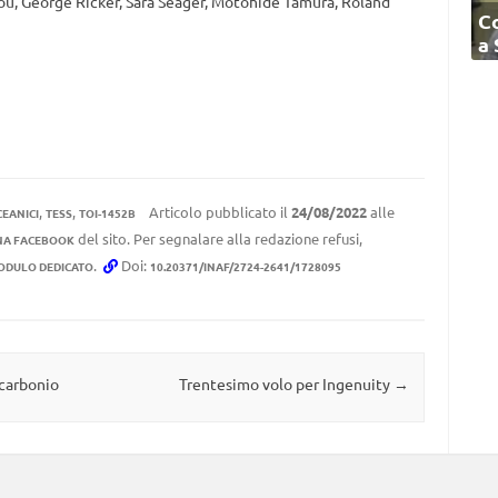
ou, George Ricker, Sara Seager, Motohide Tamura, Roland
C
a
,
,
Articolo pubblicato il
24/08/2022
alle
CEANICI
TESS
TOI-1452B
del sito. Per segnalare alla redazione refusi,
NA FACEBOOK
.
Doi:
ODULO DEDICATO
10.20371/INAF/2724-2641/1728095
 carbonio
Trentesimo volo per Ingenuity
→