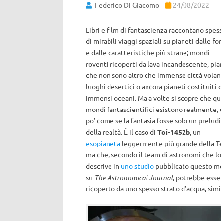
Federico Di Giacomo
24/08/2022
Libri e film di fantascienza raccontano spes
di mirabili viaggi spaziali su pianeti dalle f
e dalle caratteristiche più strane; mondi
roventi ricoperti da lava incandescente, pia
che non sono altro che immense città volant
luoghi desertici o ancora pianeti costituiti 
immensi oceani. Ma a volte si scopre che qu
mondi fantascientifici esistono realmente, 
po’ come se la fantasia fosse solo un prelud
della realtà. È il caso di
Toi-1452b
, un
esopianeta
leggermente più grande della T
ma che, secondo il team di astronomi che lo
descrive in
uno studio
pubblicato questo m
su
The Astronomical Journal
, potrebbe esse
ricoperto da uno spesso strato d’acqua, simi