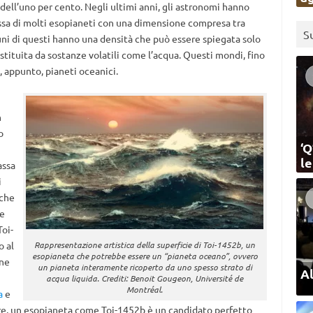
dell’uno per cento. Negli ultimi anni, gli astronomi hanno
assa di molti esopianeti con una dimensione compresa tra
S
cuni di questi hanno una densità che può essere spiegata solo
stituita da sostanze volatili come l’acqua. Questi mondi, fino
, appunto, pianeti oceanici.
n
o
‘Q
l
assa
i
 che
e
Toi-
o al
Rappresentazione artistica della superficie di Toi-1452b, un
esopianeta che potrebbe essere un “pianeta oceano”, ovvero
one
un pianeta interamente ricoperto da uno spesso strato di
Al
acqua liquida. Crediti: Benoit Gougeon, Université de
Montréal.
a
e
tre, un esopianeta come Toi-1452b è un candidato perfetto