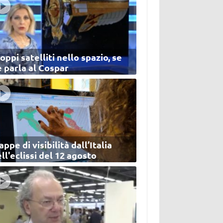
oppi satelliti nello spazio, se
 parla al Cospar
ppe di visibilità dall’Italia
ll'eclissi del 12 agosto