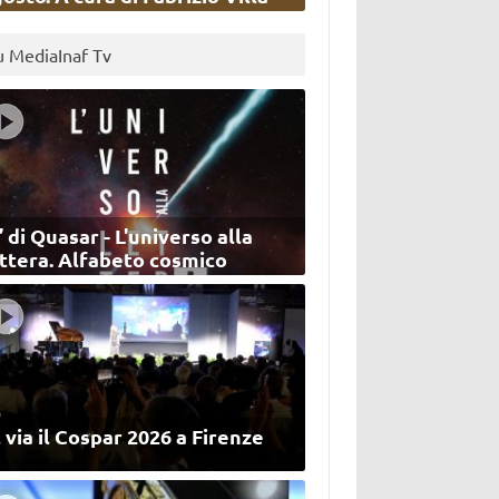
u MediaInaf Tv
’ di Quasar - L'universo alla
ettera. Alfabeto cosmico
 via il Cospar 2026 a Firenze