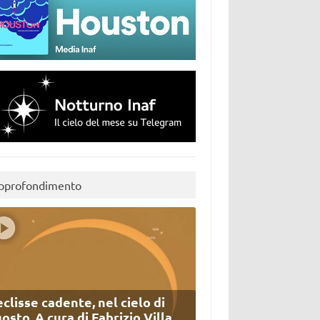
pprofondimento
eclisse cadente, nel cielo di
osto. A cura di Fabrizio Villa