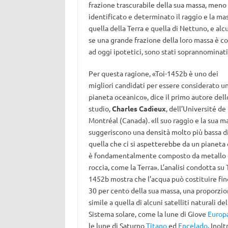
frazione trascurabile della sua massa, meno 
identificato e determinato il raggio e la m
quella della Terra e quella di Nettuno, e al
se una grande frazione della loro massa è co
ad oggi ipotetici, sono stati soprannominati
Per questa ragione, «Toi-1452b è uno dei
migliori candidati per essere considerato u
pianeta oceanico», dice il primo autore dell
studio,
Charles Cadieux
, dell’Université de
Montréal (Canada). «Il suo raggio e la sua m
suggeriscono una densità molto più bassa d
quella che ci si aspetterebbe da un pianeta
è fondamentalmente composto da metallo 
roccia, come la Terra». L’analisi condotta su 
1452b mostra che l’acqua può costituire fin
30 per cento della sua massa, una proporzi
simile a quella di alcuni satelliti naturali del
Sistema solare, come la lune di Giove
Europ
le lune di Saturno
Titano
ed
Encelado
. Inol