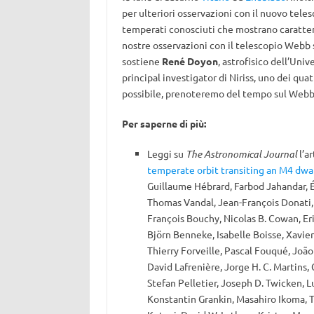
per ulteriori osservazioni con il nuovo tel
temperati conosciuti che mostrano caratteri
nostre osservazioni con il telescopio Webb
sostiene
René Doyon
, astrofisico dell’Uni
principal investigator di Niriss, uno dei qua
possibile, prenoteremo del tempo sul Webb
Per saperne di più:
Leggi su
The Astronomical Journal
l’ar
temperate orbit transiting an M4 dwa
Guillaume Hébrard, Farbod Jahandar, Ét
Thomas Vandal, Jean-François Donati, R
François Bouchy, Nicolas B. Cowan, Eric
Björn Benneke, Isabelle Boisse, Xavier
Thierry Forveille, Pascal Fouqué, João
David Lafrenière, Jorge H. C. Martins,
Stefan Pelletier, Joseph D. Twicken, 
Konstantin Grankin, Masahiro Ikoma, 