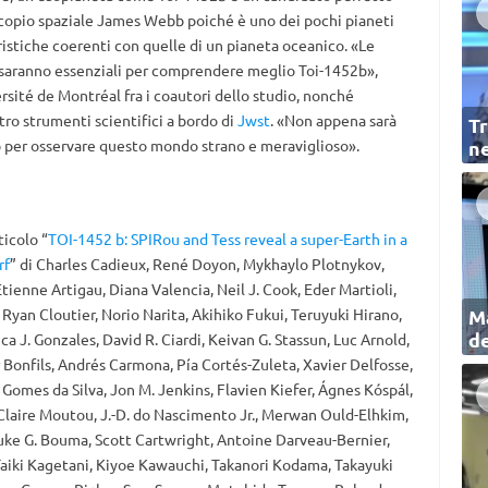
escopio spaziale James Webb poiché è uno dei pochi pianeti
stiche coerenti con quelle di un pianeta oceanico. «Le
 saranno essenziali per comprendere meglio Toi-1452b»,
versité de Montréal fra i coautori dello studio, nonché
ttro strumenti scientifici a bordo di
Jwst
. «Non appena sarà
Tr
 per osservare questo mondo strano e meraviglioso».
ne
ticolo “
TOI-1452 b: SPIRou and Tess reveal a super-Earth in a
rf
” di Charles Cadieux, René Doyon, Mykhaylo Plotnykov,
ienne Artigau, Diana Valencia, Neil J. Cook, Eder Martioli,
yan Cloutier, Norio Narita, Akihiko Fukui, Teruyuki Hirano,
Ma
de
a J. Gonzales, David R. Ciardi, Keivan G. Stassun, Luc Arnold,
 Bonfils, Andrés Carmona, Pía Cortés-Zuleta, Xavier Delfosse,
 Gomes da Silva, Jon M. Jenkins, Flavien Kiefer, Ágnes Kóspál,
 Claire Moutou, J.-D. do Nascimento Jr., Merwan Ould-Elhkim,
Luke G. Bouma, Scott Cartwright, Antoine Darveau-Bernier,
Taiki Kagetani, Kiyoe Kawauchi, Takanori Kodama, Takayuki