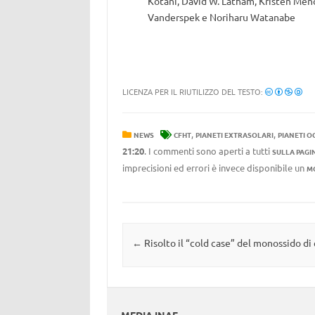
Kotani, David W. Latham, Kristen Men
Vanderspek e Noriharu Watanabe
LICENZA PER IL RIUTILIZZO DEL TESTO:
,
,
NEWS
CFHT
PIANETI EXTRASOLARI
PIANETI O
21:20
. I commenti sono aperti a tutti
SULLA PAGI
imprecisioni ed errori è invece disponibile un
M
Navigazione articolo
←
Risolto il “cold case” del monossido di