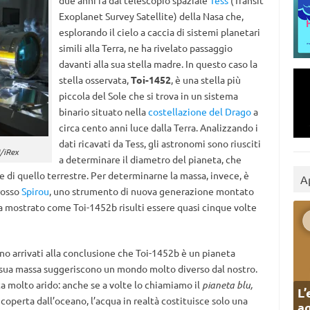
due anni fa dal telescopio spaziale
Tess
(Transit
Exoplanet Survey Satellite) della Nasa che,
esplorando il cielo a caccia di sistemi planetari
simili alla Terra, ne ha rivelato passaggio
davanti alla sua stella madre. In questo caso la
stella osservata,
Toi-1452
, è una stella più
piccola del Sole che si trova in un sistema
binario situato nella
costellazione del Drago
a
circa cento anni luce dalla Terra. Analizzando i
dati ricavati da Tess, gli astronomi sono riusciti
/iRex
a determinare il diametro del pianeta, che
de di quello terrestre. Per determinarne la massa, invece, è
A
rosso
Spirou
, uno strumento di nuova generazione montato
ha mostrato come Toi-1452b risulti essere quasi cinque volte
ono arrivati alla conclusione che Toi-1452b è un pianeta
la sua massa suggeriscono un mondo molto diverso dal nostro.
ta molto arido: anche se a volte lo chiamiamo il
pianeta blu,
L’
 coperta dall’oceano, l’acqua in realtà costituisce solo una
ag