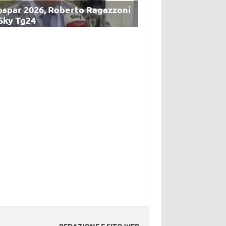
ospar 2026, Roberto Ragazzoni
 Sky Tg24