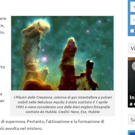
vere
te,
io.
V
rto
na
In
I Pilastri della Creazione, colonne di gas interstellare e polveri
per
visibili nella Nebulosa Aquila; è stata scattata il 1 aprile
a 
1995 e viene considerata una delle dieci migliori fotografie
scattate da Hubble. Crediti: Nasa, Esa, Hubble
S
 di supernova. Pertanto, l’attivazione e la formazione di
iù avvolta nel mistero.