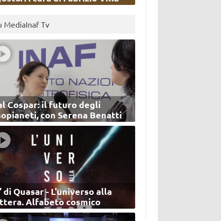
u MediaInaf Tv
l Cospar: il futuro degli
sopianeti, con Serena Benatti
’ di Quasar - L'universo alla
ettera. Alfabeto cosmico