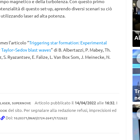
 campo magnetico e della turbolenza. Con questo primo
otenzialità di questo set-up, aprendo diversi scenari su ciò
utilizzando laser ad alta potenza.
Al
emes
l’articolo “
Triggering star formation: Experimental
y Taylor–Sedov blast waves
” di B. Albertazzi, P. Mabey, Th.
z, S. Ryazantsev, E. Falize, L. Van Box Som, J. Meinecke, N.
Tr
ne
,
Articolo pubblicato il
14/04/2022
alle
16:32
. I
LASER
SUPERNOVE
del sito. Per segnalare alla redazione refusi, imprecisioni ed
BOOK
.
Doi:
10.20371/INAF/2724-2641/1722622