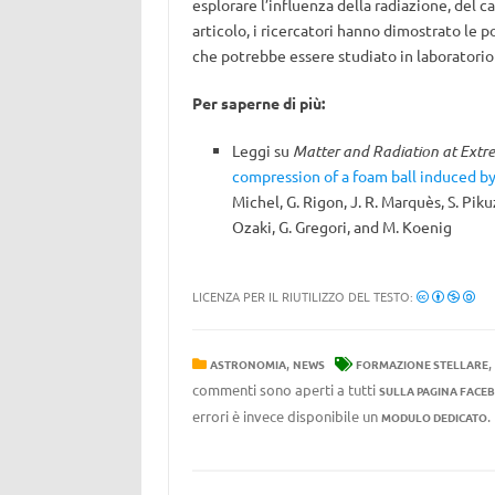
esplorare l’influenza della radiazione, del
articolo, i ricercatori hanno dimostrato le p
che potrebbe essere studiato in laboratorio 
Per saperne di più:
Leggi su
Matter and Radiation at Extr
compression of a foam ball induced b
Michel, G. Rigon, J. R. Marquès, S. Piku
Ozaki, G. Gregori, and M. Koenig
LICENZA PER IL RIUTILIZZO DEL TESTO:
,
,
ASTRONOMIA
NEWS
FORMAZIONE STELLARE
commenti sono aperti a tutti
SULLA PAGINA FACE
errori è invece disponibile un
MODULO DEDICATO