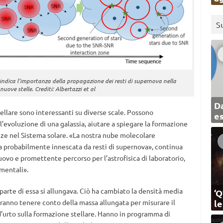
S
 indica l’importanza della propagazione dei resti di supernova nella
uove stelle. Crediti: Albertazzi et al
Da
ellare sono interessanti su diverse scale. Possono
e
 l’evoluzione di una galassia, aiutare a spiegare la formazione
ze nel Sistema solare. «La nostra nube molecolare
ata probabilmente innescata da resti di supernova», continua
vo e promettente percorso per l’astrofisica di laboratorio,
mentali».
arte di essa si allungava. Ciò ha cambiato la densità media
‘Q
l
ovranno tenere conto della massa allungata per misurare il
’urto sulla formazione stellare. Hanno in programma di