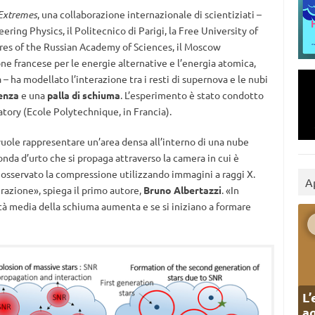
 Extremes
, una collaborazione internazionale di scientiziati –
ing Physics, il Politecnico di Parigi, la Free University of
tures of the Russian Academy of Sciences, il Moscow
ne francese per le energie alternative e l’energia atomica,
 – ha modellato l’interazione tra i resti di supernova e le nubi
tenza
e una
palla di schiuma
. L’esperimento è stato condotto
atory (Ecole Polytechnique, in Francia).
vuole rappresentare un’area densa all’interno di una nube
onda d’urto che si propaga attraverso la camera in cui è
ha osservato la compressione utilizzando immagini a raggi X.
A
razione», spiega il primo autore,
Bruno Albertazzi
. «In
tà media della schiuma aumenta e se si iniziano a formare
L’
ag