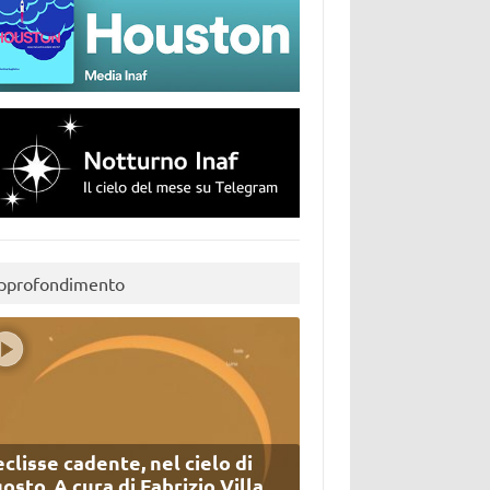
pprofondimento
eclisse cadente, nel cielo di
osto. A cura di Fabrizio Villa