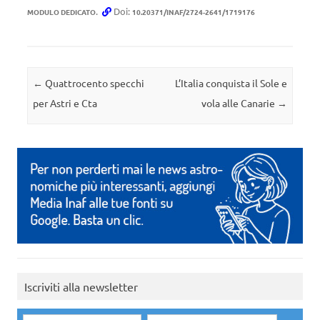
.
Doi:
MODULO DEDICATO
10.20371/INAF/2724-2641/1719176
Navigazione articolo
←
Quattrocento specchi
L’Italia conquista il Sole e
per Astri e Cta
vola alle Canarie
→
Iscriviti alla newsletter