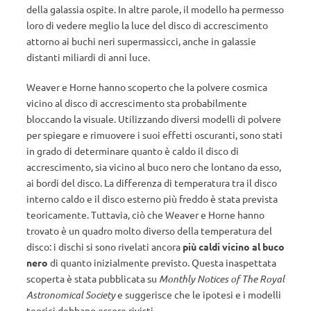
della galassia ospite. In altre parole, il modello ha permesso
loro di vedere meglio la luce del disco di accrescimento
attorno ai buchi neri supermassicci, anche in galassie
distanti miliardi di anni luce.
Weaver e Horne hanno scoperto che la polvere cosmica
vicino al disco di accrescimento sta probabilmente
bloccando la visuale. Utilizzando diversi modelli di polvere
per spiegare e rimuovere i suoi effetti oscuranti, sono stati
in grado di determinare quanto è caldo il disco di
accrescimento, sia vicino al buco nero che lontano da esso,
ai bordi del disco. La differenza di temperatura tra il disco
interno caldo e il disco esterno più freddo è stata prevista
teoricamente. Tuttavia, ciò che Weaver e Horne hanno
trovato è un quadro molto diverso della temperatura del
disco: i dischi si sono rivelati ancora
più caldi vicino al buco
nero
di quanto inizialmente previsto. Questa inaspettata
scoperta è stata pubblicata su
Monthly Notices of The Royal
Astronomical Society
e suggerisce che le ipotesi e i modelli
teorici debbano essere rivisti.