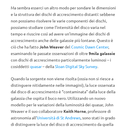
Ma sembra esserci un altro modo per sondare le dimensioni
e la struttura dei dischi di accrescimento distanti: sebbene
non possiamo risolvere le varie componenti dei dischi,
possiamo studiare come l’intensità del disco varia nel
tempo e riuscire così ad avere un’immagine dei dischi di
accrescimento anche delle galassie più lontane. Questo è
ciò che ha fatto
John Weaver
del
Cosmic Dawn Center
,
esaminando le passate osservazioni di oltre
9mila galassie
con dischi di accrescimento particolarmente luminosi – i
cosiddetti
quasar
– della
Sloan Digital Sky Survey
.
Quando la sorgente non viene risolta (ossia non si riesce a
distinguere nitidamente nelle immagini), la luce osservata
dal disco di accrescimento è “contaminata” dalla luce della
galassia che ospita il buco nero. Utilizzando un nuovo
modello per le variazioni della luminosità dei quasar, John
Weaver e il suo collaboratore
Keith Horne
, professore di
astronomia all’
Università di St Andrews
, sono stati in grado
di distinguere la luce del disco di accrescimento da quella