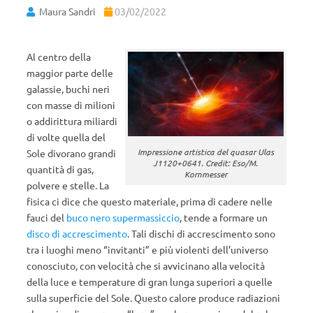
Maura Sandri
03/02/2022
Al centro della
maggior parte delle
galassie, buchi neri
con masse di milioni
o addirittura miliardi
di volte quella del
Impressione artistica del quasar Ulas
Sole divorano grandi
J1120+0641. Credit: Eso/M.
quantità di gas,
Kornmesser
polvere e stelle. La
fisica ci dice che questo materiale, prima di cadere nelle
fauci del
buco nero supermassiccio
, tende a formare un
disco di accrescimento
. Tali dischi di accrescimento sono
tra i luoghi meno “invitanti” e più violenti dell’universo
conosciuto, con velocità che si avvicinano alla velocità
della luce e temperature di gran lunga superiori a quelle
sulla superficie del Sole. Questo calore produce radiazioni