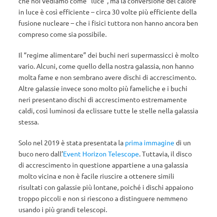
che noi vediamo come “luce”, ma la conversione del calore
in luce è così efficiente – circa 30 volte più efficiente della
fusione nucleare – che i fisici tuttora non hanno ancora ben
compreso come sia possibile.
Il “regime alimentare” dei buchi neri supermassicci è molto
vario. Alcuni, come quello della nostra galassia, non hanno
molta fame e non sembrano avere dischi di accrescimento.
Altre galassie invece sono molto più fameliche e i buchi
neri presentano dischi di accrescimento estremamente
caldi, così luminosi da eclissare tutte le stelle nella galassia
stessa.
Solo nel 2019 è stata presentata la
prima immagine
di un
buco nero dall’
Event Horizon Telescope
. Tuttavia, il disco
di accrescimento in questione appartiene a una galassia
molto vicina e non è facile riuscire a ottenere simili
risultati con galassie più lontane, poiché i dischi appaiono
troppo piccoli e non si riescono a distinguere nemmeno
usando i più grandi telescopi.