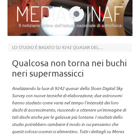
Il notiziario online dell’Istituto nazionale di astrofisica
Vai al contenuto
LO STUDIO È BASATO SU 9242 QUASAR DELLA SDSS
Qualcosa non torna nei buchi
neri supermassicci
Analizzando la luce di 9242 quasar della Sloan Digital Sky
Survey con nuove tecniche di elaborazione, due astronomi
hanno studiato come varia nel tempo l’intensità dei loro
dischi di accrescimento, riuscendo a ottenere un’immagine di
tali dischi anche per le galassie più lontane. I risultati dello
studio potrebbero cambiare il modo in cui pensiamo che
questi colossi cosmici si alimentino. Tutti i dettagli su Mnras