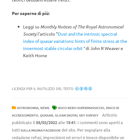
Per saperne di più:
Leggi su
Monthly Notices of The Royal Astronomical
Society
l’articolo “
Dust and the intrinsic spectral
index of quasar variations: hints of finite stress at the
innermost stable circular orbit
“
di John R Weaver e
Keith Horne
LICENZA PER IL RIUTILIZZO DEL TESTO:
,
,
ASTRONOMIA
NEWS
BUCO NERO SUPERMASSICCIO
DISCO DI
,
,
Articolo
ACCRESCIMENTO
QUASAR
SLOAN DIGITAL SKY SURVEY
pubblicato il
03/02/2022
alle
15:41
. I commenti sono aperti a
tutti
del sito. Per segnalare alla
SULLA PAGINA FACEBOOK
redazione refusi, imprecisioni ed errori è invece disponibile un