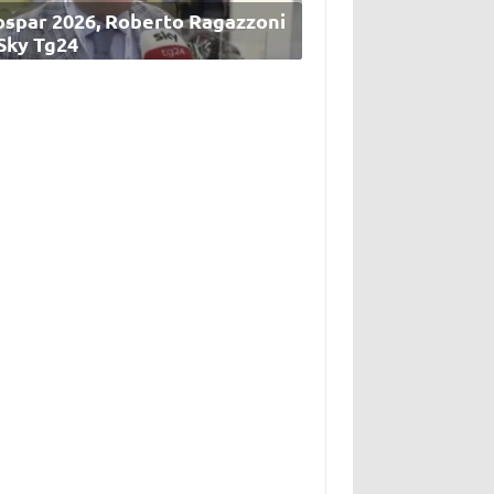
ospar 2026, Roberto Ragazzoni
 Sky Tg24