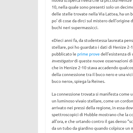
nuova scoperta rivela che la piccola Henize 
10, nella quale sono presenti solo un decim
delle stelle trovate nella Via Lattea, ha un b
po’ di cose da dirci sul mistero dell’origine 
buchi neri supermassicci.
«Dieci anni fa, da studentessa laureata pens
stellare, poi ho guardato i dati di Henize 2
pubblicato le
prime prove
dell’esistenza di 
investigator
di queste nuove osservazioni d
che in Henize 2-10 stava accadendo qualcosa
della connessione tra il buco nero e una vici
buco nero», spiega la Reines.
La connessione trovata si manifesta come un
un luminoso vivaio stellare, come un cordone
arrivato nei pressi della regione, in essa do
spettroscopici di Hubble mostrano che la co
all’ora, e che urtando contro il gas denso “
da un tubo da giardino quando colpisce un m