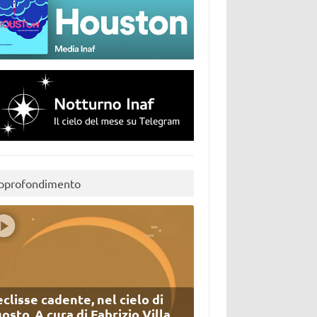
pprofondimento
eclisse cadente, nel cielo di
osto. A cura di Fabrizio Villa