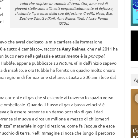
2-
tubo che colpisce un cumulo di terra. Ora, ammassi di
o
giovani stelle sono allineati perpendicolarmente al deflusso,
rivelando il percorso della sua diffusione. Crediti: Nasa, Esa,
el
Zachary Schutte (Xgi), Amy Reines (Xgi), Alyssa Pagan
dei
(STScI)
avo che avrei dedicato la mia carriera alla formazione
-10 e tutto è cambiato», racconta
Amy Reines
, che nel 2011 ha
un buco nero nella galassia e attualmente è la
principal
i Hubble, appena pubblicate su
Nature
. «Fin dall’inizio sapevo
 di insolito, e ora Hubble ha fornito un quadro molto chiaro
na regione di formazione stellare, situata a 230 anni luce dal
A
a corrente di gas che si estende attraverso lo spazio verso
 ombelicale. Quando il flusso di gas a bassa velocità è
veva già essere presente un denso bozzolo di gas. I dati
rrente si muove a circa un milione e mezzo di chilometri
schizza” materiale in ogni direzione, come fa l’acqua che esce
L’
ucchio di terra. Nell’immagine si nota che lungo il percorso
ag