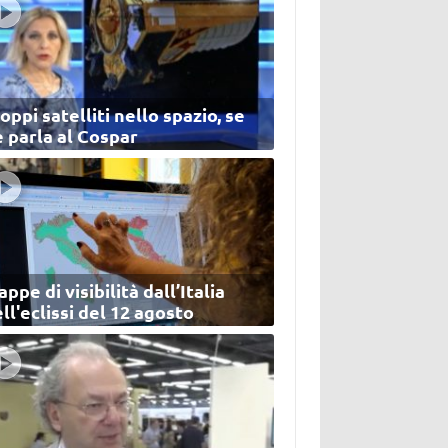
oppi satelliti nello spazio, se
 parla al Cospar
ppe di visibilità dall’Italia
ll'eclissi del 12 agosto