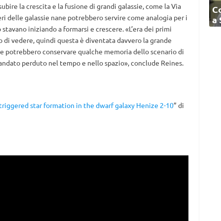
bire la crescita e la fusione di grandi galassie, come la Via
C
ri delle galassie nane potrebbero servire come analogia per i
a
 stavano iniziando a formarsi e crescere. «L’era dei primi
o di vedere, quindi questa è diventata davvero la grande
e potrebbero conservare qualche memoria dello scenario di
 andato perduto nel tempo e nello spazio», conclude Reines.
triggered star formation in the dwarf galaxy Henize 2-10
” di