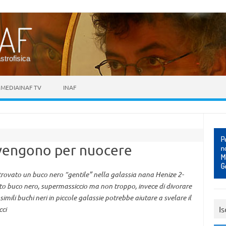
astrofisica
MEDIAINAF TV
INAF
i vengono per nuocere
 trovato un buco nero “gentile” nella galassia nana Henize 2-
esto buco nero, supermassiccio ma non troppo, invece di divorare
simili buchi neri in piccole galassie potrebbe aiutare a svelare il
Is
cci