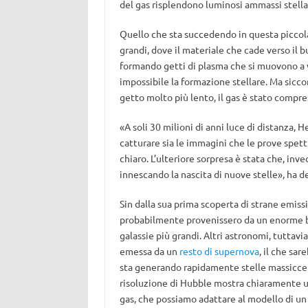
del gas risplendono luminosi ammassi stella
Quello che sta succedendo in questa piccola 
grandi, dove il materiale che cade verso il 
formando getti di plasma che si muovono a ve
impossibile la formazione stellare. Ma sic
getto molto più lento, il gas è stato compre
«A soli 30 milioni di anni luce di distanza,
catturare sia le immagini che le prove spet
chiaro. L’ulteriore sorpresa è stata che, inv
innescando la nascita di nuove stelle», ha 
Sin dalla sua prima scoperta di strane emiss
probabilmente provenissero da un enorme bu
galassie più grandi. Altri astronomi, tuttav
emessa da un
resto di supernova
, il che sa
sta generando rapidamente stelle massicce
risoluzione di Hubble mostra chiaramente 
gas, che possiamo adattare al modello di un 