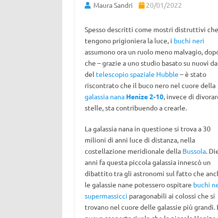
Maura Sandri
20/01/2022
Spesso descritti come mostri distruttivi ch
tengono prigioniera la luce, i
buchi neri
assumono ora un ruolo meno malvagio, dop
che – grazie a uno studio basato su nuovi da
del
telescopio spaziale Hubble
– è stato
riscontrato che il buco nero nel cuore della
galassia nana
Henize 2-10
, invece di divorar
stelle, sta contribuendo a crearle.
La galassia nana in questione si trova a 30
milioni di anni luce di distanza, nella
costellazione meridionale della
Bussola
. Di
anni fa questa piccola galassia innescò un
dibattito tra gli astronomi sul fatto che an
le galassie nane potessero ospitare
buchi ne
supermassicci
paragonabili ai colossi che si
trovano nel cuore delle galassie più grandi. 