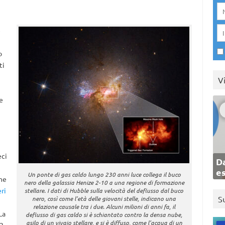
e
o
ti
V
e
eci
Da
e
Un ponte di gas caldo lungo 230 anni luce collega il buco
che
nero della galassia Henize 2-10 a una regione di formazione
ri
stellare. I dati di Hubble sulla velocità del deflusso dal buco
S
nero, così come l’età delle giovani stelle, indicano una
relazione causale tra i due. Alcuni milioni di anni fa, il
La
deflusso di gas caldo si è schiantato contro la densa nube,
asilo di un vivaio stellare, e si è diffuso, come l’acqua di un