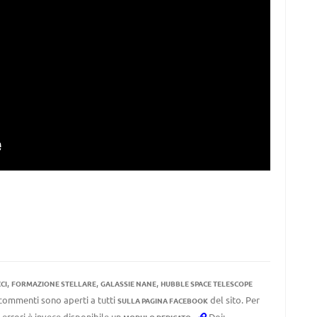
,
,
,
CI
FORMAZIONE STELLARE
GALASSIE NANE
HUBBLE SPACE TELESCOPE
I commenti sono aperti a tutti
del sito. Per
SULLA PAGINA FACEBOOK
 errori è invece disponibile un
.
Doi: