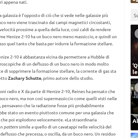
ri appena nati.
S
galassia è l’opposto di ciò che si vede nelle galassie più
buco nero viene trascinato dai campi magnetici circostanti,
locità prossime a quella della luce, così caldi da rendere
come Henize 2-10 ha un buco nero meno massiccio, e quindi un
sso quel tanto che basta per indurre la formazione stellare.
 Henize 2-10 è abbastanza vicina da permettere a Hubble di
troscopiche di un deflusso di un buco nero in modo molto
‘Q
ece di sopprimere la formazione stellare, la corrente di gas sta
l
detto
Zachary Schutte
, primo autore dello studio.
ioni radio e X da parte di Henize 2-10, Reines ha pensato che
co nero, ma non così supermassiccio come quelli visti nelle
ia, pensavano che la radiazione fosse più probabilmente
rebbe stato un evento piuttosto comune per una galassia che
 che poi esplodono velocemente. «La straordinaria
Al
un
pattern
simile a quello di un cavatappi nelle velocità del
deflusso che precessa, o oscilla, da un buco nero. Un residuo