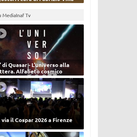
u MediaInaf Tv
’ di Quasar - L'universo alla
ettera. Alfabeto cosmico
 via il Cospar 2026 a Firenze