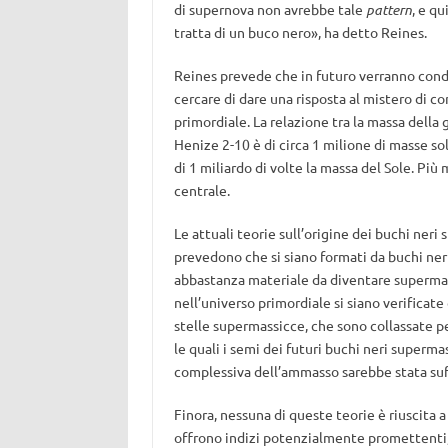
di supernova non avrebbe tale
pattern
, e q
tratta di un buco nero», ha detto Reines.
Reines prevede che in futuro verranno condot
cercare di dare una risposta al mistero di co
primordiale. La relazione tra la massa della g
Henize 2-10 è di circa 1 milione di masse sol
di 1 miliardo di volte la massa del Sole. Più 
centrale.
Le attuali teorie sull’origine dei buchi neri
prevedono che si siano formati da buchi ner
abbastanza materiale da diventare supermas
nell’universo primordiale si siano verificat
stelle supermassicce, che sono collassate p
le quali i semi dei futuri buchi neri superma
complessiva dell’ammasso sarebbe stata suffi
Finora, nessuna di queste teorie è riuscita 
offrono indizi potenzialmente promettenti,