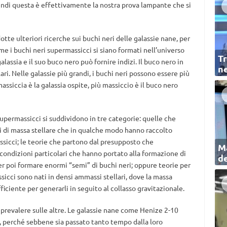
uindi questa è effettivamente la nostra prova lampante che si
te ulteriori ricerche sui buchi neri delle galassie nane, per
me i buchi neri supermassicci si siano formati nell’universo
Tr
alassia e il suo buco nero può fornire indizi. Il buco nero in
ne
ari. Nelle galassie più grandi, i buchi neri possono essere più
massiccia è la galassia ospite, più massiccio è il buco nero
 supermassicci si suddividono in tre categorie: quelle che
i di massa stellare che in qualche modo hanno raccolto
sicci; le teorie che partono dal presupposto che
Ma
e condizioni particolari che hanno portato alla formazione di
de
er poi formare enormi “semi” di buchi neri; oppure teorie per
ssicci sono nati in densi ammassi stellari, dove la massa
ciente per generarli in seguito al collasso gravitazionale.
a prevalere sulle altre. Le galassie nane come Henize 2-10
 perché sebbene sia passato tanto tempo dalla loro