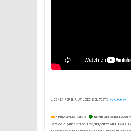
LICENZA PER IL RIUTILIZZO DEL TESTO:
,
ASTRONOMIA
NEWS
BUCHI NERI SUPERMASSIC
Articolo pubblicato il
20/01/2022
alle
18:47
. 
segnalare alla redazione refusi, imprecisioni ed