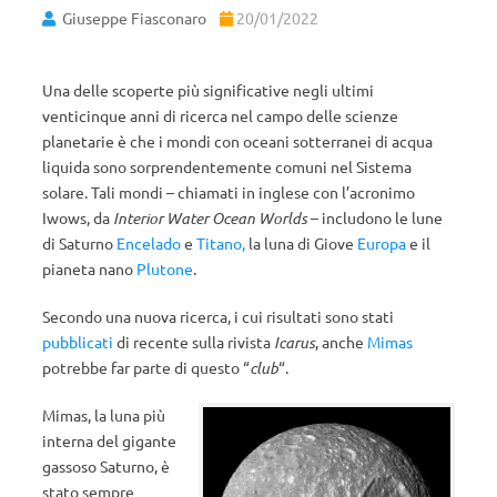
Giuseppe Fiasconaro
20/01/2022
Una delle scoperte più significative negli ultimi
venticinque anni di ricerca nel campo delle scienze
planetarie è che i mondi con oceani sotterranei di acqua
liquida sono sorprendentemente comuni nel Sistema
solare. Tali mondi – chiamati in inglese con l’acronimo
Iwows, da
Interior Water Ocean Worlds
– includono le lune
di Saturno
Encelado
e
Titano,
la luna di Giove
Europa
e il
pianeta nano
Plutone
.
Secondo una nuova ricerca, i cui risultati sono stati
pubblicati
di recente sulla rivista
Icarus
, anche
Mimas
potrebbe far parte di questo “
club
“.
Mimas, la luna più
interna del gigante
gassoso Saturno, è
stato sempre