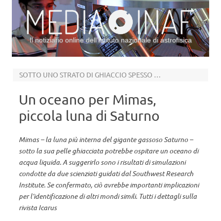
Il notiziario online dell’Istituto nazionale di astrofisica
Vai al contenuto
SOTTO UNO STRATO DI GHIACCIO SPESSO DAI 24 AI 31 KM
Un oceano per Mimas,
piccola luna di Saturno
Mimas – la luna più interna del gigante gassoso Saturno –
sotto la sua pelle ghiacciata potrebbe ospitare un oceano di
acqua liquida. A suggerirlo sono i risultati di simulazioni
condotte da due scienziati guidati dal Southwest Research
Institute. Se confermato, ciò avrebbe importanti implicazioni
per l’identificazione di altri mondi simili. Tutti i dettagli sulla
rivista Icarus