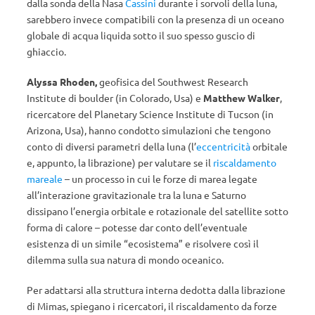
dalla sonda della Nasa
Cassini
durante i sorvoli della luna,
sarebbero invece compatibili con la presenza di un oceano
globale di acqua liquida sotto il suo spesso guscio di
ghiaccio.
Alyssa Rhoden,
geofisica del Southwest Research
Institute di boulder (in Colorado, Usa) e
Matthew
Walker
,
ricercatore del Planetary Science Institute
di Tucson (in
Arizona, Usa), hanno condotto simulazioni che tengono
conto di diversi parametri della luna (l’
eccentricità
orbitale
e, appunto, la librazione) per valutare se il
riscaldamento
mareale
– un processo in cui le forze di marea legate
all’interazione gravitazionale tra la luna e Saturno
dissipano l’energia orbitale e rotazionale del satellite sotto
forma di calore – potesse dar conto dell’eventuale
esistenza di un simile “ecosistema” e risolvere così il
dilemma sulla sua natura di mondo oceanico.
Per adattarsi alla struttura interna dedotta dalla librazione
di Mimas, spiegano i ricercatori, il riscaldamento da forze