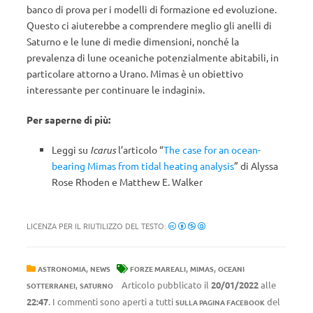
banco di prova per i modelli di formazione ed evoluzione.
Questo ci aiuterebbe a comprendere meglio gli anelli di
Saturno e le lune di medie dimensioni, nonché la
prevalenza di lune oceaniche potenzialmente abitabili, in
particolare attorno a Urano. Mimas è un obiettivo
interessante per continuare le indagini».
Per saperne di più:
Leggi su
Icarus
l’articolo “
The case for an ocean-
bearing Mimas from tidal heating analysis
” di
Alyssa
Rose
Rhoden e
Matthew E.
Walker
LICENZA PER IL RIUTILIZZO DEL TESTO:
,
,
,
ASTRONOMIA
NEWS
FORZE MAREALI
MIMAS
OCEANI
,
Articolo pubblicato il
20/01/2022
alle
SOTTERRANEI
SATURNO
22:47
. I commenti sono aperti a tutti
del
SULLA PAGINA FACEBOOK