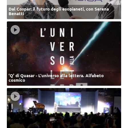
Dal Cospar: il futuro degli esopianeti, con Serena
Benatti
‘Q’ di Quasar - L'universo alla lettera. Alfabeto
cosmico