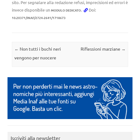
sito. Per segnalare alla redazione refusi, imprecisioni ed errori è
invece disponibile un
.
Doi:
MODULO DEDICATO
10.20371/INAF/2724-2641/1718673
Navigazione articolo
←
Non tutti i buchi neri
Riflessioni marziane
→
vengono per nuocere
Iscriviti alla newsletter