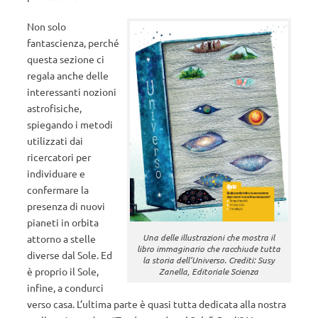
Non solo
fantascienza, perché
questa sezione ci
regala anche delle
interessanti nozioni
astrofisiche,
spiegando i metodi
utilizzati dai
ricercatori per
individuare e
confermare la
presenza di nuovi
pianeti in orbita
Una delle illustrazioni che mostra il
attorno a stelle
libro immaginario che racchiude tutta
diverse dal Sole. Ed
la storia dell’Universo. Crediti: Susy
è proprio il Sole,
Zanella, Editoriale Scienza
infine, a condurci
verso casa. L’ultima parte è quasi tutta dedicata alla nostra