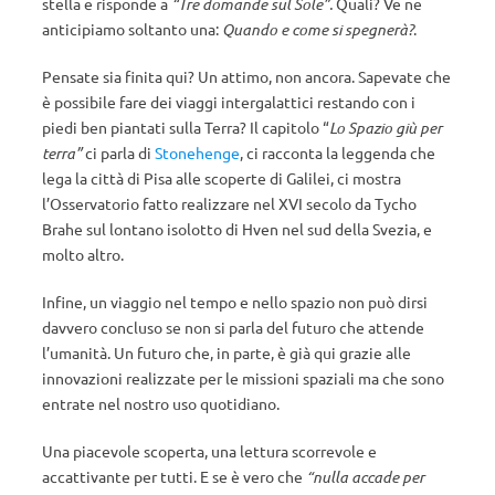
stella e risponde a
“Tre domande sul Sole”
.
Quali? Ve ne
anticipiamo soltanto una:
Quando e come si spegnerà?
.
Pensate sia finita qui? Un attimo, non ancora. Sapevate che
è possibile fare dei viaggi intergalattici restando con i
piedi ben piantati sulla Terra? Il capitolo “
Lo Spazio giù per
terra”
ci parla di
Stonehenge
, ci racconta la leggenda che
lega la città di Pisa alle scoperte di Galilei, ci mostra
l’Osservatorio fatto realizzare nel XVI secolo da Tycho
Brahe sul lontano isolotto di Hven nel sud della Svezia, e
molto altro.
Infine, un viaggio nel tempo e nello spazio non può dirsi
davvero concluso se non si parla del futuro che attende
l’umanità. Un futuro che, in parte, è già qui grazie alle
innovazioni realizzate per le missioni spaziali ma che sono
entrate nel nostro uso quotidiano.
Una piacevole scoperta, una lettura scorrevole e
accattivante per tutti. E se è vero che
“nulla accade per