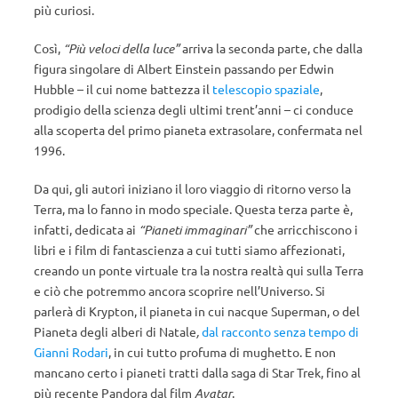
più curiosi.
Così,
“Più veloci della luce”
arriva la seconda parte, che dalla
figura singolare di Albert Einstein passando per Edwin
Hubble – il cui nome battezza il
telescopio spaziale
,
prodigio della scienza degli ultimi trent’anni – ci conduce
alla scoperta del primo pianeta extrasolare, confermata nel
1996.
Da qui, gli autori iniziano il loro viaggio di ritorno verso la
Terra, ma lo fanno in modo speciale. Questa terza parte è,
infatti, dedicata ai
“Pianeti immaginari”
che arricchiscono i
libri e i film di fantascienza a cui tutti siamo affezionati,
creando un ponte virtuale tra la nostra realtà qui sulla Terra
e ciò che potremmo ancora scoprire nell’Universo. Si
parlerà di Krypton, il pianeta in cui nacque Superman, o del
Pianeta degli alberi di Natale
,
dal racconto senza tempo di
Gianni Rodari
, in cui tutto profuma di mughetto. E non
mancano certo i pianeti tratti dalla saga di Star Trek, fino al
più recente Pandora dal film
Avatar
.