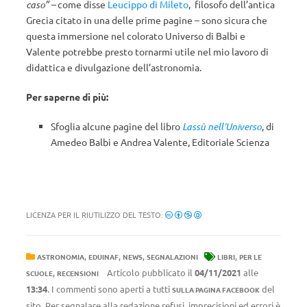
caso” –
come disse
Leucippo di Mileto
, filosofo dell’antica
Grecia citato in una delle prime pagine – sono sicura che
questa immersione nel colorato Universo di Balbi e
Valente potrebbe presto tornarmi utile nel mio lavoro di
didattica e divulgazione dell’astronomia.
Per saperne di più:
Sfoglia alcune pagine del libro
Lassù nell’Universo
, di
Amedeo Balbi e Andrea Valente, Editoriale Scienza
LICENZA PER IL RIUTILIZZO DEL TESTO:
,
,
,
,
ASTRONOMIA
EDUINAF
NEWS
SEGNALAZIONI
LIBRI
PER LE
,
Articolo pubblicato il
04/11/2021
alle
SCUOLE
RECENSIONI
13:34
. I commenti sono aperti a tutti
del
SULLA PAGINA FACEBOOK
sito. Per segnalare alla redazione refusi, imprecisioni ed errori è