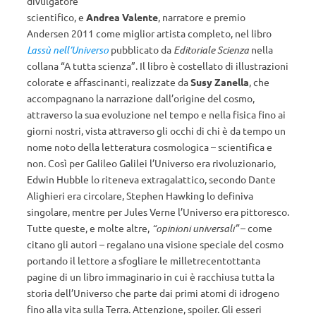
divulgatore
scientifico, e
Andrea Valente
, narratore e premio
Andersen 2011 come miglior artista completo, nel libro
Lassù nell’Universo
pubblicato da
Editoriale Scienza
nella
collana “A tutta scienza”. Il libro è costellato di illustrazioni
colorate e affascinanti, realizzate da
Susy Zanella
, che
accompagnano la narrazione dall’origine del cosmo,
attraverso la sua evoluzione nel tempo e nella fisica fino ai
giorni nostri, vista attraverso gli occhi di chi è da tempo un
nome noto della letteratura cosmologica – scientifica e
non. Così per Galileo Galilei l’Universo era rivoluzionario,
Edwin Hubble lo riteneva extragalattico, secondo Dante
Alighieri era circolare, Stephen Hawking lo definiva
singolare, mentre per Jules Verne l’Universo era pittoresco.
Tutte queste, e molte altre,
“opinioni universali”
– come
citano gli autori – regalano una visione speciale del cosmo
portando il lettore a sfogliare le milletrecentottanta
pagine di un libro immaginario in cui è racchiusa tutta la
storia dell’Universo che parte dai primi atomi di idrogeno
fino alla vita sulla Terra. Attenzione, spoiler. Gli esseri