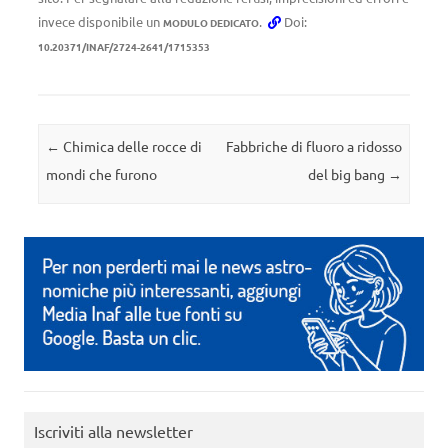
invece disponibile un
.
Doi:
MODULO DEDICATO
10.20371/INAF/2724-2641/1715353
Navigazione articolo
←
Chimica delle rocce di
Fabbriche di fluoro a ridosso
mondi che furono
del big bang
→
Iscriviti alla newsletter