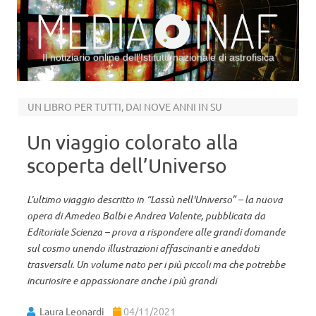
Il notiziario online dell’Istituto nazionale di astrofisica
Vai al contenuto
UN LIBRO PER TUTTI, DAI NOVE ANNI IN SU
Un viaggio colorato alla
scoperta dell’Universo
L’ultimo viaggio descritto in “Lassù nell'Universo” – la nuova
opera di Amedeo Balbi e Andrea Valente, pubblicata da
Editoriale Scienza – prova a rispondere alle grandi domande
sul cosmo unendo illustrazioni affascinanti e aneddoti
trasversali. Un volume nato per i più piccoli ma che potrebbe
incuriosire e appassionare anche i più grandi
Laura Leonardi
04/11/2021