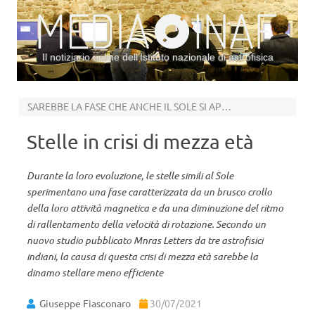
Il notiziario online dell’Istituto nazionale di astrofisica
Vai al contenuto
SAREBBE LA FASE CHE ANCHE IL SOLE SI APPRESTA AD ATTRAVERSARE
Stelle in crisi di mezza età
Durante la loro evoluzione, le stelle simili al Sole
sperimentano una fase caratterizzata da un brusco crollo
della loro attività magnetica e da una diminuzione del ritmo
di rallentamento della velocità di rotazione. Secondo un
nuovo studio pubblicato Mnras Letters da tre astrofisici
indiani, la causa di questa crisi di mezza età sarebbe la
dinamo stellare meno efficiente
Giuseppe Fiasconaro
30/07/2021