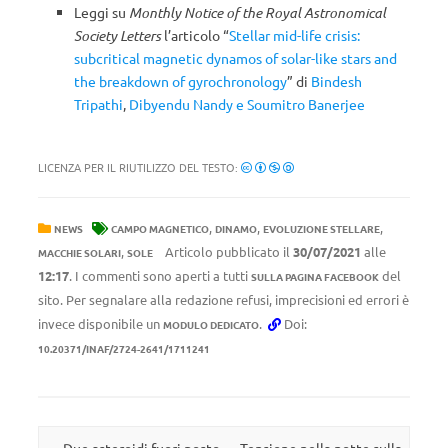
Leggi su
Monthly Notice of the Royal Astronomical
Society Letters
l’articolo “
Stellar mid-life crisis:
subcritical magnetic dynamos of solar-like stars and
the breakdown of gyrochronology
” di
Bindesh
Tripathi
,
Dibyendu Nandy e
Soumitro Banerjee
LICENZA PER IL RIUTILIZZO DEL TESTO:
,
,
,
NEWS
CAMPO MAGNETICO
DINAMO
EVOLUZIONE STELLARE
,
Articolo pubblicato il
30/07/2021
alle
MACCHIE SOLARI
SOLE
12:17
. I commenti sono aperti a tutti
del
SULLA PAGINA FACEBOOK
sito. Per segnalare alla redazione refusi, imprecisioni ed errori è
invece disponibile un
.
Doi:
MODULO DEDICATO
10.20371/INAF/2724-2641/1711241