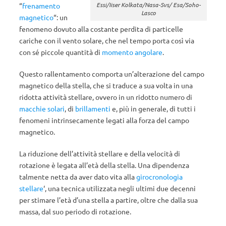
Essi/Iiser Kolkata/Nasa-Svs/ Esa/Soho-
“
frenamento
Lasco
magnetico
“: un
fenomeno dovuto alla costante perdita di particelle
cariche con il vento solare, che nel tempo porta così via
con sé piccole quantità di
momento angolare
.
Questo rallentamento comporta un’alterazione del campo
magnetico della stella, che si traduce a sua volta in una
ridotta attività stellare, ovvero in un ridotto numero di
macchie solari
, di
brillamenti
e, più in generale, di tutti i
fenomeni intrinsecamente legati alla forza del campo
magnetico.
La riduzione dell’attività stellare e della velocità di
rotazione è legata all’età della stella. Una dipendenza
talmente netta da aver dato vita alla
girocronologia
stellare
‘, una tecnica utilizzata negli ultimi due decenni
per stimare l’età d’una stella a partire, oltre che dalla sua
massa, dal suo periodo di rotazione.