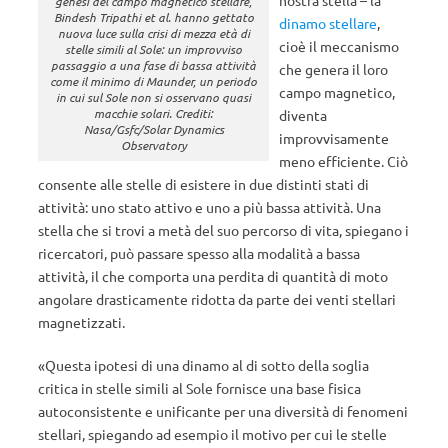
nostra stella – la
genesi del campo magnetico stellare,
Bindesh Tripathi et al. hanno gettato
dinamo stellare
,
nuova luce sulla crisi di mezza età di
cioè il meccanismo
stelle simili al Sole: un improvviso
passaggio a una fase di bassa attività
che genera il loro
come il minimo di Maunder, un periodo
campo magnetico,
in cui sul Sole non si osservano quasi
macchie solari. Crediti:
diventa
Nasa/Gsfc/Solar Dynamics
improvvisamente
Observatory
meno efficiente. Ciò
consente alle stelle di esistere in due distinti stati di
attività: uno stato attivo e uno a più bassa attività. Una
stella che si trovi a metà del suo percorso di vita, spiegano i
ricercatori, può passare spesso alla modalità a bassa
attività, il che comporta una perdita di quantità di moto
angolare drasticamente ridotta da parte dei venti stellari
magnetizzati.
«Questa ipotesi di una dinamo al di sotto della soglia
critica in stelle simili al Sole fornisce una base fisica
autoconsistente e unificante per una diversità di fenomeni
stellari, spiegando ad esempio il motivo per cui le stelle