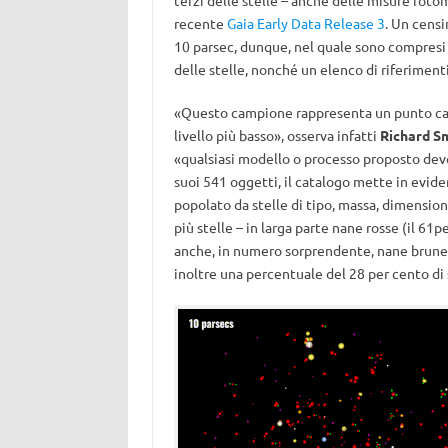
terzi delle stelle – anche delle misure foto
recente
Gaia Early Data Release 3
. Un cens
10 parsec, dunque, nel quale sono compresi
delle stelle, nonché un elenco di riferimenti 
«Questo campione rappresenta un punto cardi
livello più basso», osserva infatti
Richard S
«qualsiasi modello o processo proposto deve
suoi 541 oggetti, il catalogo mette in eviden
popolato da stelle di tipo, massa, dimensio
più stelle – in larga parte nane rosse (il 61p
anche, in numero sorprendente, nane brune
inoltre una percentuale del 28 per cento di