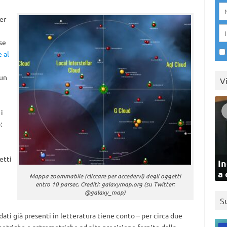
er
se
e al
 un
V
i
:
etti
In
a 
Mappa zoommabile (cliccare per accedervi) degli oggetti
entro 10 parsec. Crediti: galaxymap.org (su Twitter:
@galaxy_map)
S
i dati già presenti in letteratura tiene conto – per circa due