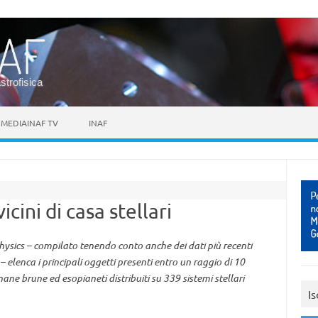
astrofisica
MEDIAINAF TV
INAF
icini di casa stellari
ysics – compilato tenendo conto anche dei dati più recenti
– elenca i principali oggetti presenti entro un raggio di 10
 nane brune ed esopianeti distribuiti su 339 sistemi stellari
Is