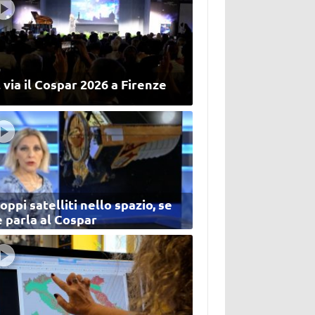
 via il Cospar 2026 a Firenze
oppi satelliti nello spazio, se
 parla al Cospar