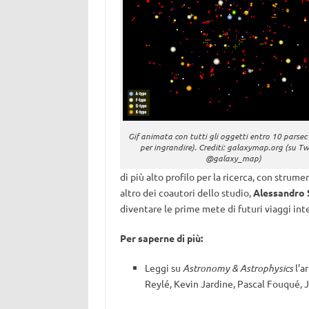
Gif animata con tutti gli oggetti entro 10 parsec 
per ingrandire). Crediti: galaxymap.org (su Twi
@galaxy_map)
di più alto profilo per la ricerca, con strum
altro dei coautori dello studio,
Alessandro 
diventare le prime mete di futuri viaggi int
Per saperne di più:
Leggi su
Astronomy & Astrophysics
l’ar
Reylé, Kevin Jardine, Pascal Fouqué, J