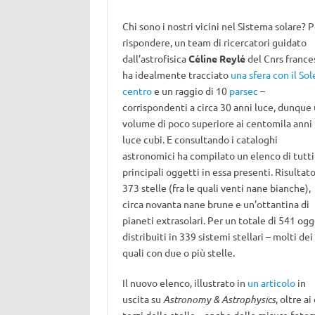
Chi sono i nostri vicini nel Sistema solare? P
rispondere, un team di ricercatori guidato
dall’astrofisica
Céline Reylé
del Cnrs france
ha idealmente tracciato
una sfera con il Sol
centro
e un raggio di 10
parsec
–
corrispondenti a circa 30 anni luce, dunque
volume di poco superiore ai centomila anni
luce cubi. E consultando i cataloghi
astronomici ha compilato un elenco di tutti 
principali oggetti in essa presenti. Risultato
373 stelle (fra le quali venti nane bianche),
circa novanta nane brune e un’ottantina di
pianeti extrasolari. Per un totale di 541 ogg
distribuiti in 339 sistemi stellari – molti dei
quali con due o più stelle.
Il nuovo elenco, illustrato in
un articolo
in
uscita su
Astronomy & Astrophysics
, oltre a