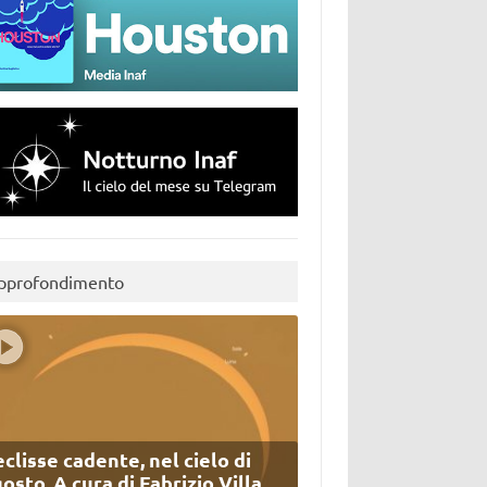
pprofondimento
eclisse cadente, nel cielo di
osto. A cura di Fabrizio Villa