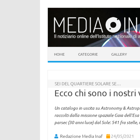
Il notiziario online dell’Istituto nazionale di 
Vai al contenuto
HOME
CATEGORIE
GALLERY
SEI DEL QUARTIERE SOLARE SE…
Ecco chi sono i nostri v
Un catalogo in uscita su Astronomy & Astroph
raccolti dalla missione spaziale Gaia dell’Esa 
parsec (30 anni luce) dal Sole: 541 fra stelle,
Redazione Media Inaf
24/05/2021