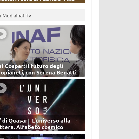
u MediaInaf Tv
l Cospar: il futuro degli
sopianeti, con Serena Benatti
’ di Quasar - L'universo alla
ettera. Alfabeto cosmico