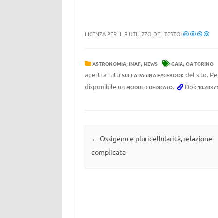
LICENZA PER IL RIUTILIZZO DEL TESTO:
,
,
,
ASTRONOMIA
INAF
NEWS
GAIA
OA TORINO
aperti a tutti
del sito. Pe
SULLA PAGINA FACEBOOK
disponibile un
.
Doi:
MODULO DEDICATO
10.2037
Navigazione articolo
←
Ossigeno e pluricellularità, relazione
complicata