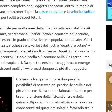
metriche e astrometriche ad alta precisione fornite dalla
imento completo degli oggetti conosciuti entro un raggio di
 anche parametri quali la
classe spettrale
e la
velocità radiale
per facilitare studi futuri.
nale per molte aree della ricerca stellare e galattica. Al
mart
, ricercatore all’Inaf di Torino e coautore dello studio,
 essere in grado di descrivere la popolazione locale». Con i
za la ricchezza e la varietà del nostro “quartiere solare” –
ni, temperature ed età molto diverse. Oggetti che sono per lo
er cento), il tipo di stella più comune nella Via Lattea – ma
 ed esopianeti. Da questo censimento aggiornato emerge
A
 sistemi multipli — formati dunque da più di un oggetto.
Grazie alla loro prossimità, e dunque alla
possibilità di osservazioni precise, le stelle a noi
più vicine costituiscono un laboratorio unico per
la comprensione della fisica stellare e della
galassia. Riportando lo stato attuale delle nostre
L’
conoscenze sul quartiere solare e fornendo stelle
ag