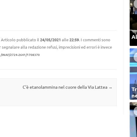
Al
Articolo pubblicato il
24/05/2021
alle
22:59
. I commenti sono
r segnalare alla redazione refusi, imprecisioni ed errori è invece
1/INAF/2724-2641/1708370
C’è etanolammina nel cuore della Via Lattea
→
Tr
ne