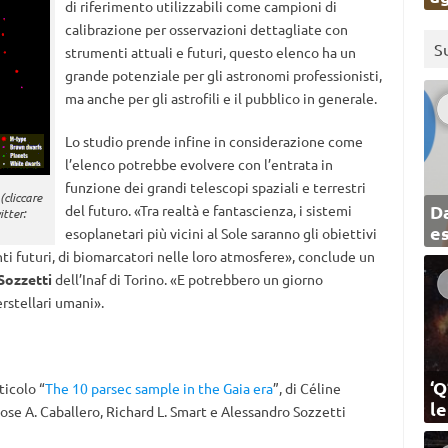
di riferimento utilizzabili come campioni di
calibrazione per osservazioni dettagliate con
S
strumenti attuali e futuri, questo elenco ha un
grande potenziale per gli astronomi professionisti,
ma anche per gli astrofili e il pubblico in generale.
Lo studio prende infine in considerazione come
l’elenco potrebbe evolvere con l’entrata in
funzione dei grandi telescopi spaziali e terrestri
(cliccare
Da
del futuro. «Tra realtà e fantascienza, i sistemi
tter:
e
esoplanetari più vicini al Sole saranno gli obiettivi
enti futuri, di biomarcatori nelle loro atmosfere», conclude un
Sozzetti
dell’Inaf di Torino. «E potrebbero un giorno
erstellari umani».
‘Q
ticolo “
The 10 parsec sample in the Gaia era
”, di Céline
l
ose A. Caballero, Richard L. Smart e Alessandro Sozzetti