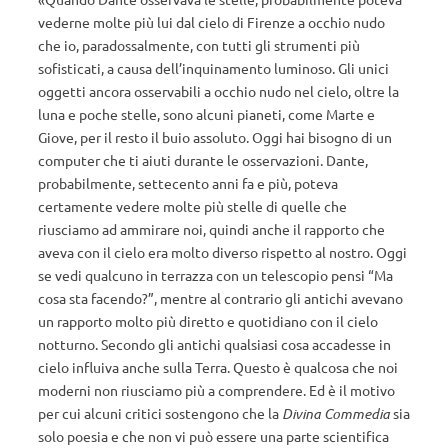
vederne molte più lui dal cielo di Firenze a occhio nudo
che io, paradossalmente, con tutti gli strumenti più
sofisticati, a causa dell’inquinamento luminoso. Gli unici
oggetti ancora osservabili a occhio nudo nel cielo, oltre la
luna e poche stelle, sono alcuni pianeti, come Marte e
Giove, per il resto il buio assoluto. Oggi hai bisogno di un
computer che ti aiuti durante le osservazioni. Dante,
probabilmente, settecento anni fa e più, poteva
certamente vedere molte più stelle di quelle che
riusciamo ad ammirare noi, quindi anche il rapporto che
aveva con il cielo era molto diverso rispetto al nostro. Oggi
se vedi qualcuno in terrazza con un telescopio pensi “Ma
cosa sta facendo?”, mentre al contrario gli antichi avevano
un rapporto molto più diretto e quotidiano con il cielo
notturno. Secondo gli antichi qualsiasi cosa accadesse in
cielo influiva anche sulla Terra. Questo è qualcosa che noi
moderni non riusciamo più a comprendere. Ed è il motivo
per cui alcuni critici sostengono che la
Divina Commedia
sia
solo poesia e che non vi può essere una parte scientifica