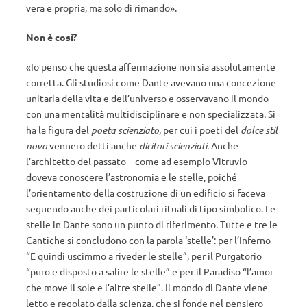
vera e propria, ma solo di rimando».
Non è così?
«Io penso che questa affermazione non sia assolutamente
corretta. Gli studiosi come Dante avevano una concezione
unitaria della vita e dell’universo e osservavano il mondo
con una mentalità multidisciplinare e non specializzata. Si
ha la figura del
poeta scienziato
, per cui i poeti del
dolce stil
novo
vennero detti anche
dicitori scienziati
. Anche
l’architetto del passato – come ad esempio Vitruvio –
doveva conoscere l’astronomia e le stelle, poiché
l’orientamento della costruzione di un edificio si faceva
seguendo anche dei particolari rituali di tipo simbolico. Le
stelle in Dante sono un punto di riferimento. Tutte e tre le
Cantiche si concludono con la parola ‘stelle’: per l’Inferno
“E quindi uscimmo a riveder le stelle”, per il Purgatorio
“puro e disposto a salire le stelle” e per il Paradiso “l’amor
che move il sole e l’altre stelle”. Il mondo di Dante viene
letto e regolato dalla scienza, che si fonde nel pensiero