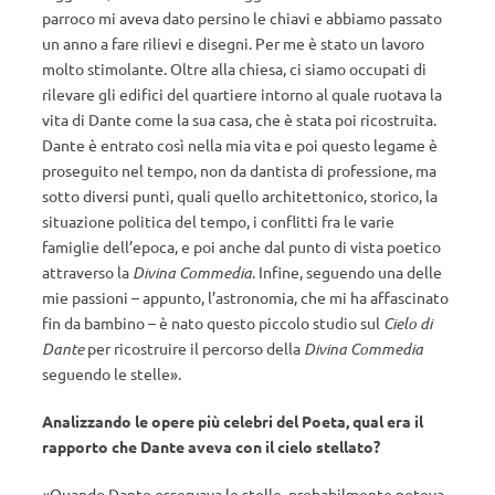
parroco mi aveva dato persino le chiavi e abbiamo passato
un anno a fare rilievi e disegni. Per me è stato un lavoro
molto stimolante. Oltre alla chiesa, ci siamo occupati di
rilevare gli edifici del quartiere intorno al quale ruotava la
vita di Dante come la sua casa, che è stata poi ricostruita.
Dante è entrato così nella mia vita e poi questo legame è
proseguito nel tempo, non da dantista di professione, ma
sotto diversi punti, quali quello architettonico, storico, la
situazione politica del tempo, i conflitti fra le varie
famiglie dell’epoca, e poi anche dal punto di vista poetico
attraverso la
Divina Commedia
. Infine, seguendo una delle
mie passioni – appunto, l’astronomia, che mi ha affascinato
fin da bambino – è nato questo piccolo studio sul
Cielo di
Dante
per ricostruire il percorso della
Divina Commedia
seguendo le stelle».
Analizzando le opere più celebri del Poeta, qual era il
rapporto che Dante aveva con il cielo stellato?
«Quando Dante osservava le stelle, probabilmente poteva