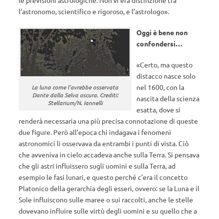
le previsioni astrologiche. Non vi era distinzione tra
l’astronomo, scientifico e rigoroso, e l’astrologo».
Oggi è bene non
confondersi…
«Certo, ma questo
distacco nasce solo
nel 1600, con la
La luna come l’avrebbe osservata
Dante dalla Selva oscura. Crediti:
nascita della scienza
Stellarium/N. Iannelli
esatta, dove si
renderà necessaria una più precisa connotazione di queste
due figure. Però all’epoca chi indagava i fenomeni
astronomici li osservava da entrambi i punti di vista. Ciò
che avveniva in cielo accadeva anche sulla Terra. Si pensava
che gli astri influissero sugli uomini e sulla Terra, ad
esempio le fasi lunari, e questo perché c’era il concetto
Platonico della gerarchia degli esseri, ovvero: se la Luna e il
Sole influiscono sulle maree o sui raccolti, anche le stelle
dovevano influire sulle virtù degli uomini e su quello che a