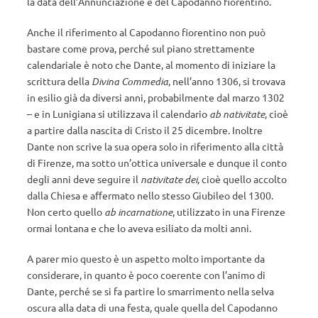
la data dell’Annunciazione e del Capodanno fiorentino.
Anche il riferimento al Capodanno fiorentino non può
bastare come prova, perché sul piano strettamente
calendariale è noto che Dante, al momento di iniziare la
scrittura della
Divina Commedia
, nell’anno 1306, si trovava
in esilio già da diversi anni, probabilmente dal marzo 1302
– e in Lunigiana si utilizzava il calendario
ab nativitate
, cioè
a partire dalla nascita di Cristo il 25 dicembre. Inoltre
Dante non scrive la sua opera solo in riferimento alla città
di Firenze, ma sotto un’ottica universale e dunque il conto
degli anni deve seguire il
nativitate dei
, cioè quello accolto
dalla Chiesa e aﬀermato nello stesso Giubileo del 1300.
Non certo quello
ab incarnatione
, utilizzato in una Firenze
ormai lontana e che lo aveva esiliato da molti anni.
A parer mio questo è un aspetto molto importante da
considerare, in quanto è poco coerente con l’animo di
Dante, perché se si fa partire lo smarrimento nella selva
oscura alla data di una festa, quale quella del Capodanno