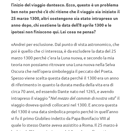
l’inizio del viaggio dantesco. Ecco, questo è un problema
ben noto perché c’è chi ritiene che il viaggio sia iniziato il
25 marzo 1300, altri sostengono sia stato intrapreso un
anno dopo, chi sostiene la data dell’8 aprile 1300 e le
ipotesi non finiscono qui. Lei cosa ne pensa?
«Andrei per esclusione. Dal punto di vista astronomico, che
poi è quello che ci interessa, è da escludere la data del 25
marzo 1300 perché c’era la Luna nuova, e secondo la mia
teoria non possiamo ritrovare una Luna nuova nella Selva
Oscura che nell’opera simboleggia il peccato del Poeta.
Spesso viene scelta questa data perché il 1300 era un anno
di riferimento in quanto la durata media della vita era di
circa 70 anni, ed essendo Dante nato nel 1265, e avendo
intrapreso il viaggio “
Nel mezzo del cammin di nostra vita
” il
viaggio doveva quindi collocarsi nel 1300. E ancora questa
del 1300 è una data simbolica proprio perché in quell’anno
vi fu il primo Giubileo indetto da Papa Bonifacio VIII al
quale lo stesso Dante aveva assistito a Roma. Il 25 marzo è