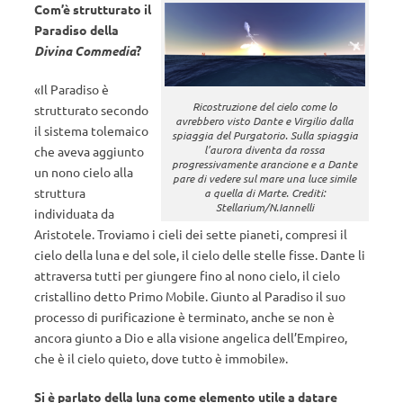
Com’è strutturato il
Paradiso della
Divina Commedia
?
«Il Paradiso è
Ricostruzione del cielo come lo
strutturato secondo
avrebbero visto Dante e Virgilio dalla
il sistema tolemaico
spiaggia del Purgatorio. Sulla spiaggia
l’aurora diventa da rossa
che aveva aggiunto
progressivamente arancione e a Dante
un nono cielo alla
pare di vedere sul mare una luce simile
struttura
a quella di Marte. Crediti:
Stellarium/N.Iannelli
individuata da
Aristotele. Troviamo i cieli dei sette pianeti, compresi il
cielo della luna e del sole, il cielo delle stelle fisse. Dante li
attraversa tutti per giungere fino al nono cielo, il cielo
cristallino detto Primo Mobile. Giunto al Paradiso il suo
processo di purificazione è terminato, anche se non è
ancora giunto a Dio e alla visione angelica dell’Empireo,
che è il cielo quieto, dove tutto è immobile».
Si è parlato della luna come elemento utile a datare