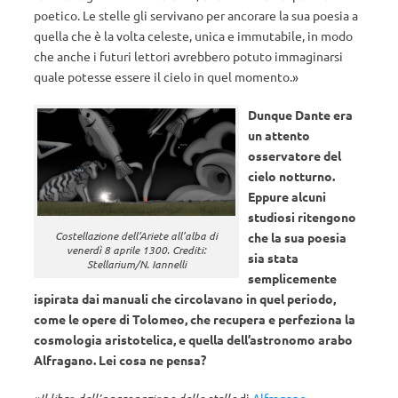
poetico. Le stelle gli servivano per ancorare la sua poesia a
quella che è la volta celeste, unica e immutabile, in modo
che anche i futuri lettori avrebbero potuto immaginarsi
quale potesse essere il cielo in quel momento.»
Dunque Dante era
un attento
osservatore del
cielo notturno.
Eppure alcuni
studiosi ritengono
Costellazione dell’Ariete all’alba di
che la sua poesia
venerdì 8 aprile 1300. Crediti:
sia stata
Stellarium/N. Iannelli
semplicemente
ispirata dai manuali che circolavano in quel periodo,
come le opere di Tolomeo, che recupera e perfeziona la
cosmologia aristotelica, e quella dell’astronomo arabo
Alfragano. Lei cosa ne pensa?