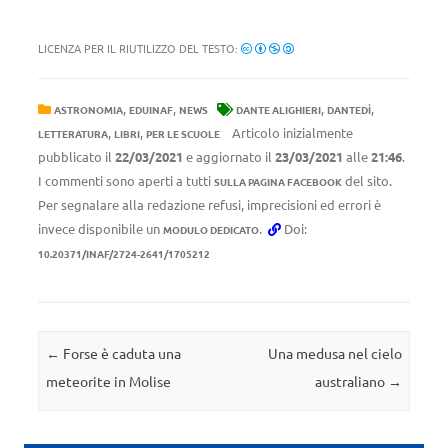
LICENZA PER IL RIUTILIZZO DEL TESTO:
,
,
,
,
ASTRONOMIA
EDUINAF
NEWS
DANTE ALIGHIERI
DANTEDÌ
,
,
Articolo inizialmente
LETTERATURA
LIBRI
PER LE SCUOLE
pubblicato il
22/03/2021
e aggiornato il
23/03/2021
alle
21:46
.
I commenti sono aperti a tutti
del sito.
SULLA PAGINA FACEBOOK
Per segnalare alla redazione refusi, imprecisioni ed errori è
invece disponibile un
.
Doi:
MODULO DEDICATO
10.20371/INAF/2724-2641/1705212
Navigazione articolo
←
Forse è caduta una
Una medusa nel cielo
meteorite in Molise
australiano
→