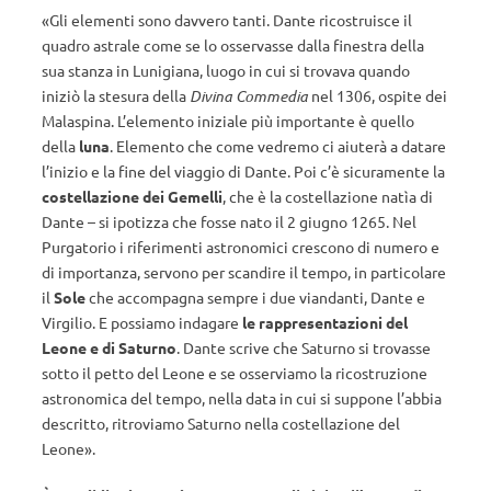
«Gli elementi sono davvero tanti. Dante ricostruisce il
quadro astrale come se lo osservasse dalla finestra della
sua stanza in Lunigiana, luogo in cui si trovava quando
iniziò la stesura della
Divina Commedia
nel 1306, ospite dei
Malaspina. L’elemento iniziale più importante è quello
della
luna
. Elemento che come vedremo ci aiuterà a datare
l’inizio e la fine del viaggio di Dante. Poi c’è sicuramente la
costellazione dei Gemelli
, che è la costellazione natìa di
Dante – si ipotizza che fosse nato il 2 giugno 1265. Nel
Purgatorio i riferimenti astronomici crescono di numero e
di importanza, servono per scandire il tempo, in particolare
il
Sole
che accompagna sempre i due viandanti, Dante e
Virgilio. E possiamo indagare
le rappresentazioni del
Leone e di Saturno
. Dante scrive che Saturno si trovasse
sotto il petto del Leone e se osserviamo la ricostruzione
astronomica del tempo, nella data in cui si suppone l’abbia
descritto, ritroviamo Saturno nella costellazione del
Leone».