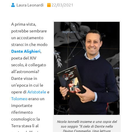
Laura Leonardi
22/03/2021
A prima vista,
potrebbe sembrare
un accostamento
strano: in che modo
Dante Alighieri
,
poeta del XIV
secolo, è collegato
all’astronomia?
Dante visse in
un’epoca in cui le
opere di
Aristotele
e
Tolomeo
erano un
importante
riferimento
cosmologico: la
Nicola Iannelli insieme a una copia del
Terra stava lì al
suo saggio “Il cielo di Dante nella
Divina Commedia. Una lettura