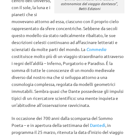
centro dell’universo,
astronomica del viaggio dantesco”,
con il sole, la luna e i
Betti Edizioni
pianeti che si
muovevano attorno ad essa, ciascuno con il proprio cielo
rappresentato da sfere concentriche. Sebbene da secoli
questo modello sia stato radicalmente ribaltato, le sue
descrizioni celesti continuano ad affascinare letterati e
scienziati da molte parti del mondo. La
Commedia
costituisce molto più di un viaggio straordinario attraverso
i regni dell’aldilà – Inferno, Purgatorio e Paradiso. È la
somma di tutte le conoscenze di un mondo medievale
diverso dal nostro ma che si sviluppa attorno a una
cosmologia complessa, regolata da modelli geometrici
immutabili. Sembra quasi che Dante possedesse gli impulsi
tipici di un ricercatore scientifico: una mente inquieta e
un’abitudine all’osservazione ravvicinata.
In occasione dei 700 anni dalla scomparsa del Sommo
Poeta – e in apertura della settimana del
Dantedì
, in
programma il 25 marzo, ritenuta la data d’inizio del viaggio