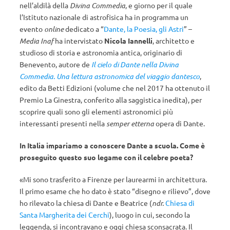
nell’aldilà della
Divina Commedia
, e giorno per il quale
l’Istituto nazionale di astrofisica ha in programma un
evento
online
dedicato a “
Dante, la Poesia, gli Astri
” –
Media Inaf
ha intervistato
Nicola Iannelli
, architetto e
studioso di storia e astronomia antica, originario di
Benevento, autore de
Il cielo di Dante nella Divina
Commedia. Una lettura astronomica del viaggio dantesco
,
edito da Betti Edizioni (volume che nel 2017 ha ottenuto il
Premio La Ginestra, conferito alla saggistica inedita), per
scoprire quali sono gli elementi astronomici più
interessanti presenti nella
semper etterna
opera di Dante.
In Italia impariamo a conoscere Dante a scuola. Come è
proseguito questo suo legame con il celebre poeta?
«Mi sono trasferito a Firenze per laurearmi in architettura.
Il primo esame che ho dato è stato “disegno e rilievo”, dove
ho rilevato la chiesa di Dante e Beatrice (
ndr.
Chiesa di
Santa Margherita dei Cerchi
), luogo in cui, secondo la
leggenda, si incontravano e oggi chiesa sconsacrata. Il