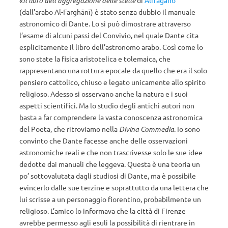
«
Il libro dell’aggregazione delle stelle
di
Alfragano
(dall’arabo Al-Farghānī) è stato senza dubbio il manuale
astronomico di Dante. Lo si può dimostrare attraverso
l’esame di alcuni passi del Convivio, nel quale Dante cita
esplicitamente il libro dell’astronomo arabo. Così come lo
sono state la fisica aristotelica e tolemaica, che
rappresentano una rottura epocale da quello che era il solo
pensiero cattolico, chiuso e legato unicamente allo spirito
religioso. Adesso si osservano anche la natura e i suoi
aspetti scientifici. Ma lo studio degli antichi autori non
basta a far comprendere la vasta conoscenza astronomica
del Poeta, che ritroviamo nella
Divina Commedia
. Io sono
convinto che Dante facesse anche delle osservazioni
astronomiche reali e che non trascrivesse solo le sue idee
dedotte dai manuali che leggeva. Questa è una teoria un
po’ sottovalutata dagli studiosi di Dante, ma è possibile
evincerlo dalle sue terzine e soprattutto da una lettera che
lui scrisse a un personaggio fiorentino, probabilmente un
religioso. L’amico lo informava che la città di Firenze
avrebbe permesso agli esuli la possibilità di rientrare in