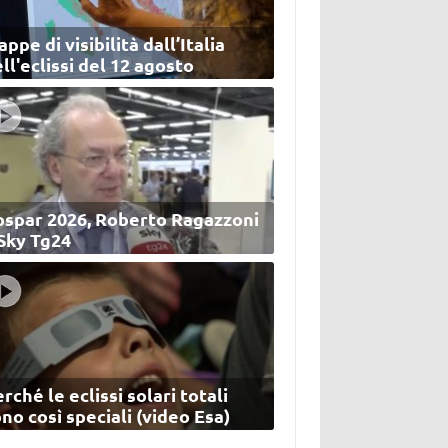
ppe di visibilità dall’Italia
ll'eclissi del 12 agosto
ospar 2026, Roberto Ragazzoni
 Sky Tg24
rché le eclissi solari totali
no così speciali (video Esa)