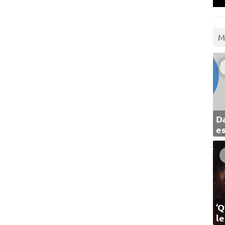
M
Da
e
‘Q
l