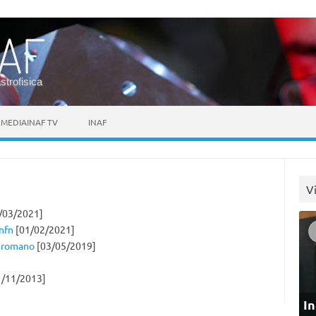
astrofisica
MEDIAINAF TV
INAF
V
/03/2021]
Infn
[01/02/2021]
o romano
[03/05/2019]
/11/2013]
In