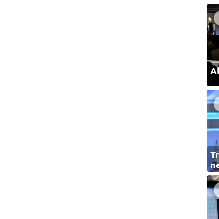
Al
Tr
ne