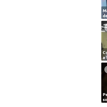
Ma
de
C
a
Pe
so