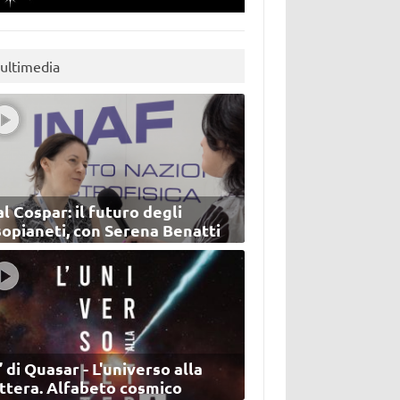
ultimedia
l Cospar: il futuro degli
sopianeti, con Serena Benatti
’ di Quasar - L'universo alla
ettera. Alfabeto cosmico