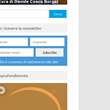
cura di Davide Coero Borga)
rca
er ricevere la newsletter
Do il consenso al trattamento dei dati
pprofondimento