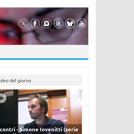
ideo del giorno
contri - Simone Iovenitti (serie