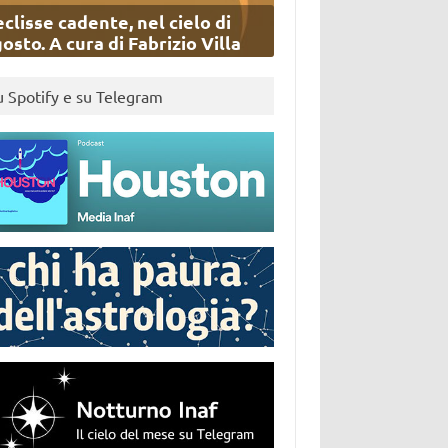
eclisse cadente, nel cielo di
osto. A cura di Fabrizio Villa
u Spotify e su Telegram