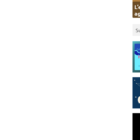
L’
ag
S