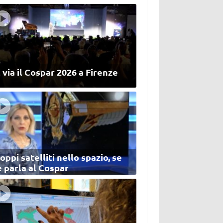
 via il Cospar 2026 a Firenze
oppi satelliti nello spazio, se
 parla al Cospar