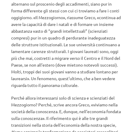
alternano sul proscenio degli accadimenti, siano pur in
forma differente gli stessi con cui ci troviamo a fare i conti
oggigiorno. «Il Mezzogiorno», riassume Greco, «continua ad
avere la capacità di dare i natali e di formare un insieme
abbastanza vasto di “grandi intellettuali” (scienziati
compresi) pur in un quadro di perdurante inadeguatezza
delle strutture istituzionali. Le sue università continuano a
lamentare carenze strutturali. I giovani laureati sono, oggi
più che mai, costretti a migrare verso il Centro e il Nord del
Paese, se non all’estero (dove mietono notevoli successi).
Molti, troppi dei suoi giovani vanno a studiare lontano per
laurearsi». Un fenomeno, quest’ultimo, che a ben vedere
riguarda tutto il panorama culturale.
Perché allora interessarsi solo di scienza e scienziati del
Mezzogiorno? Perché, scrive ancora Greco, «viviamo nella
società della conoscenza. E, dunque, nell’economia fondata
sulla conoscenza». Il riferimento qui è alle tre grandi
transizioni nella storia dell’economia della nostra specie,
Homo sapiens
: la trasformazione da cacciatori-raccoglitori