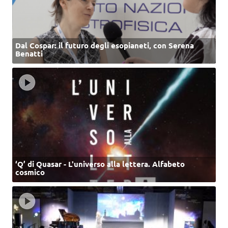
Dal Cospar: il futuro degli esopianeti, con Serena
Benatti
‘Q’ di Quasar - L'universo alla lettera. Alfabeto
cosmico