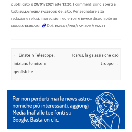
pubblicato il
20/01/2021
alle
13:20
. I commenti sono aperti a
tutti
del sito. Per segnalare alla
SULLA PAGINA FACEBOOK
redazione refusi, imprecisioni ed errori è invece disponibile un
.
Doi:
MODULO DEDICATO
10.20371/INAF/2724-2641/1702274
Navigazione articolo
←
Einstein Telescope,
Icarus, la galassia che osò
iniziano le misure
troppo
→
geofisiche