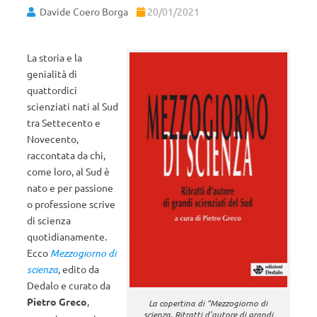
Davide Coero Borga
20/01/2021
La storia e la
genialità di
quattordici
scienziati nati al Sud
tra Settecento e
Novecento,
raccontata da chi,
come loro, al Sud è
nato e per passione
o professione scrive
di scienza
quotidianamente.
Ecco
Mezzogiorno di
scienza
, edito da
Dedalo e curato da
Pietro Greco
,
La copertina di “Mezzogiorno di
scienza. Ritratti d’autore di grandi