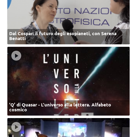
Dal Cospar: il futuro degli esopianeti, con Serena
Benatti
‘Q’ di Quasar - L'universo alla lettera. Alfabeto
cosmico