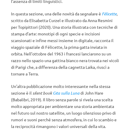
l’assenza di limiti linguistici.
In questa sezione, una delle novità da segnalare è
Félicette
,
scritto da Elisabetta Curzel e illustrato da Anna Resmini
per Topipittori (2020). Una storia illustrata con tecniche di
stampa d’arte: monotipi di ogni specie e incisioni
scansionati e infine messi insieme in digitale, racconta il
viaggio spaziale di Félicette, la prima gatta inviata in
orbita. Nell’ottobre del 1963 i francesi lanciarono su un
razzo nello spazio una gattina bianco nera trovata nei vicoli
di Parigi che, a differenza della cagnetta Laika, riuscì a
tornare a Terra.
Un’altra pubblicazione molto interessante nella stessa
sezione è il
silent book
Gita sulla Luna
di John Hare
(Babalibri, 2019). Il libro senza parole si rivela una scelta
molto appropriata per ambientare una storia ambientata
nel futuro sul nostro satellite, un luogo silenzioso privo di
rumori e suoni perché senza atmosfera, in cui lo scambio e
la reciprocità rimangono i valori universali della vita.