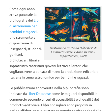
Come ogni anno,
arriva puntuale la
bibliografia dei
Libri
di astronomia per
bambini e ragazzi
,
uno strumento a
disposizione di
Illustrazione tratta da “Félicette” di
insegnanti, studenti,
Elisabetta Curzel e Anna Resmini.
genitori,
Topipittori ed., 2020
bibliotecari, librai e
soprattutto tantissimi giovani lettrici e lettori che
vogliano avere a portata di mano la produzione editoriale
italiana in tema astronomico per bambini e ragazzi.
Le pubblicazioni annoverate nella bibliografia sono
indicate da
Liber Database
come le migliori disponibili in
commercio secondo criteri di accessibilità e di qualità del
prodotto editoriale. I libri consigliati sono proposti in
ordine alfabetico e in quattro categorie corrispondenti alle