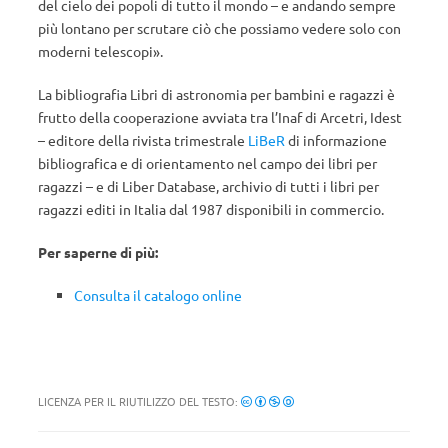
del cielo dei popoli di tutto il mondo – e andando sempre
più lontano per scrutare ciò che possiamo vedere solo con
moderni telescopi».
La bibliografia Libri di astronomia per bambini e ragazzi è
frutto della cooperazione avviata tra l’Inaf di Arcetri, Idest
– editore della rivista trimestrale
LiBeR
di informazione
bibliografica e di orientamento nel campo dei libri per
ragazzi – e di Liber Database, archivio di tutti i libri per
ragazzi editi in Italia dal 1987 disponibili in commercio.
Per saperne di più:
Consulta il catalogo online
LICENZA PER IL RIUTILIZZO DEL TESTO: