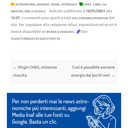
,
,
,
,
,
ASTRONOMIA
EDUINAF
NEWS
OUTREACH
INAF
LIBRI
OA
,
Articolo pubblicato il
19/01/2021
alle
ARCETRI
PER LE SCUOLE
12:27
. I commenti sono aperti a tutti
del
SULLA PAGINA FACEBOOK
sito. Per segnalare alla redazione refusi, imprecisioni ed errori è
invece disponibile un
.
Doi:
MODULO DEDICATO
10.20371/INAF/2724-2641/1702178
Navigazione articolo
←
Virgin Orbit, missione
Così è possibile estrarre
riuscita
energia dai buchi neri
→