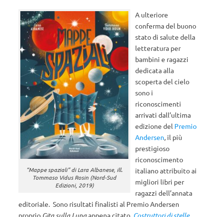
A ulteriore
conferma del buono
stato di salute della
letteratura per
bambini e ragazzi
dedicata alla
scoperta del cielo
sono i
riconoscimenti
arrivati dall’ultima
edizione del
Premio
Andersen
, il più
prestigioso
riconoscimento
“Mappe spaziali” di Lara Albanese, ill.
italiano attribuito ai
Tommaso Vidus Rosin (Nord-Sud
migliori libri per
Edizioni, 2019)
ragazzi dell’annata
editoriale. Sono risultati finalisti al Premio Andersen
proprio
Gita sulla Luna
appena citato,
Costruttori di stelle