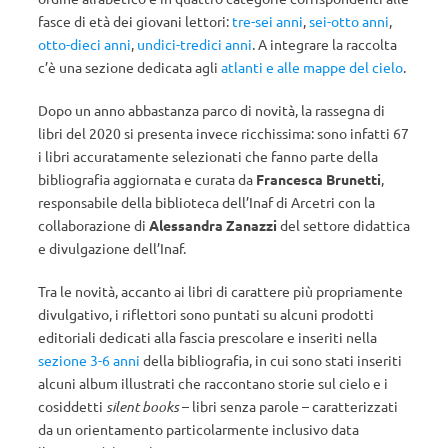
fasce di età dei giovani lettori:
tre-sei anni
,
sei-otto anni
,
otto-dieci anni
,
undici-tredici anni
. A integrare la raccolta
c’è una sezione dedicata agli
atlanti e alle mappe del cielo
.
Dopo un anno abbastanza parco di novità, la rassegna di
libri del 2020 si presenta invece ricchissima: sono infatti 67
i libri accuratamente selezionati che fanno parte della
bibliografia aggiornata e curata da
Francesca Brunetti
,
responsabile della biblioteca dell’Inaf di Arcetri con la
collaborazione di
Alessandra Zanazzi
del settore didattica
e divulgazione dell’Inaf.
Tra le novità, accanto ai libri di carattere più propriamente
divulgativo, i riflettori sono puntati su alcuni prodotti
editoriali dedicati alla fascia prescolare e inseriti nella
sezione 3-6 anni
della bibliografia, in cui sono stati inseriti
alcuni album illustrati che raccontano storie sul cielo e i
cosiddetti
silent books
– libri senza parole – caratterizzati
da un orientamento particolarmente inclusivo data