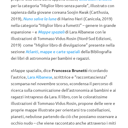
per la categoria “Miglior libro senza parole”, illustrato con
sapienza dalla giovane coreana Soojin Kwak (Carthusia,
2019),
Nuno salva la luna
di Marino Neri (Canicola, 2019)
nella categoria “Miglior libro a fumetti” – genere in grande
espansione – e
Mappe spaziali
di Lara Albanese con le
illustrazioni di Tommaso Vidus Rosin (Nord-Sud Edizioni,
2019) come “Miglior libro di divulgazione” presente nella
sezione
Atlanti, mappe e carte spaziali
della Bibliografia
dei libri di astronomia per bambini e ragazzi.
«Mappe spaziali», dice
Francesca Brunetti
ricordando
l’autrice,
Lara Albanese
, scrittrice e “raccontascienza”
scomparsa nel novembre scorso, «condensa il percorso di
ricerca sulla comunicazione dell’astronomia ai bambini e ai
ragazzi intrapreso da Lara. Il libro, con le coloratissime
illustrazioni di Tommaso Vidus Rosin, propone delle vere e
proprie mappe illustrate per orientarsi tra costellazioni,
pianeti, nebulose partendo da ciò che possiamo osservare a
occhio nudo – che viene raccontato anche attraverso i miti