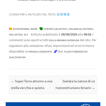
LICENZA PER IL RIUTILIZZO DEL TESTO:
,
,
,
ASTRONOMIA
NEWS
CENTRO GALATTICO
ITALIANI ALL'ESTERO
,
Articolo pubblicato il
29/09/2020
alle
09:26
. I
VIA LATTEA
VLT
commenti sono aperti a tutti
del sito. Per
SULLA PAGINA FACEBOOK
segnalare alla redazione refusi, imprecisioni ed errori è invece
disponibile un
.
Doi:
MODULO DEDICATO
10.20371/INAF/2724-
2641/1696704
Navigazione articolo
←
Super-Terra attorno a una
Svelata la natura di un
stella vecchia e quieta
transnettuniano binario
→