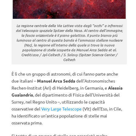
La regione centrale della Via Lattea vista dagli “occhi” a infrarossi
dal telescopio spaziale Spitzer della Nasa. Al centro dell’immagine,
la fascia orizzontale è il piano galattico. Il punto bianco più
luminoso al centro di questa banda è l’ammasso stellare nucleare
(Nsc), la regione all’interno della quale si trova la nuova
popolazione di stelle scoperte da Manuel Arca Sedda
et al.
Crediti:asa / Jpl-Caltech / S. Solovy (Spitzer Science Center /
Caltech
È lì che un gruppo di astronomi, di cui fanno parte anche
due italiani –
Manuel Arca Sedda
dell’Astronomisches
Rechen-Institut (Ari) di Heidelberg, in Germania, e
Alessia
Gualandris
, del dipartimento di Fisica dell’Università del
Surrey, nel Regno Unito –, utilizzando le capacità
osservative del
Very Large Telescope
(Vlt) dell’Eso, in Cile,
ha identificato un’antica popolazione di stelle mai
osservata prima.
Si tratta di un gruppo di stelle con proprietà molto