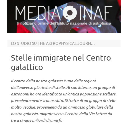
Il notiziario online dell’Istituto nazionale di astrofisica
Vai al contenuto
LO STUDIO SU THE ASTROPHYSICAL JOURNAL LETTERS
Stelle immigrate nel Centro
galattico
Il centro della nostra galassia è una delle regioni
dell’universo più ricche di stelle. Al suo interno, un gruppo di
astronomi ha ora identificato un’antica popolazione stellare
precedentemente sconosciuta. Si tratta di un gruppo di stelle
molto vecchie, provenienti da un ammasso globulare della
nostra galassia, migrate verso il centro della Via Lattea da
tre a cinque miliardi di anni fa