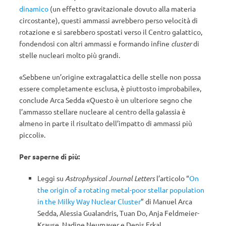
dinamico
(un effetto gravitazionale dovuto alla materia
circostante), questi ammassi avrebbero perso velocità di
rotazione e si sarebbero spostati verso il Centro galattico,
fondendosi con altri ammassi e formando infine
cluster
di
stelle nucleari molto più grandi.
«Sebbene un’origine extragalattica delle stelle non possa
essere completamente esclusa, è piuttosto improbabile»,
conclude Arca Sedda «Questo è un ulteriore segno che
l’ammasso stellare nucleare al centro della galassia è
almeno in parte il risultato dell’impatto di ammassi più
piccoli».
Per saperne di più:
Leggi su
Astrophysical Journal Letters
l’articolo “
On
the origin of a rotating metal-poor stellar population
in the Milky Way Nuclear Cluster
” di Manuel Arca
Sedda, Alessia Gualandris, Tuan Do, Anja Feldmeier-
Krause, Nadine Neumayer e Denis Erkal