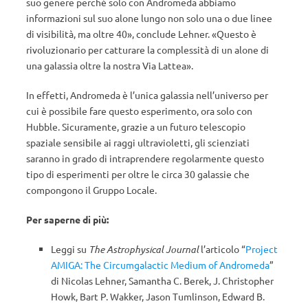
suo genere perché solo con Andromeda abbiamo
informazioni sul suo alone lungo non solo una o due linee
di visibilità, ma oltre 40», conclude Lehner. «Questo è
rivoluzionario per catturare la complessità di un alone di
una galassia oltre la nostra Via Lattea».
In effetti, Andromeda è l’unica galassia nell’universo per
cui è possibile fare questo esperimento, ora solo con
Hubble. Sicuramente, grazie a un futuro telescopio
spaziale sensibile ai raggi ultravioletti, gli scienziati
saranno in grado di intraprendere regolarmente questo
tipo di esperimenti per oltre le circa 30 galassie che
compongono il Gruppo Locale.
Per saperne di più:
Leggi su
The Astrophysical Journal
l’articolo “
Project
AMIGA: The Circumgalactic Medium of Andromeda
”
di Nicolas Lehner, Samantha C. Berek, J. Christopher
Howk, Bart P. Wakker, Jason Tumlinson, Edward B.