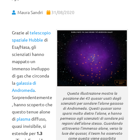
Maura Sandri
31/08/2020
Grazie al
telescopio
spaziale Hubble
di
Esa/Nasa, gli
scienziati hanno
mappato un
immenso inviluppo
di gas che circonda
la
galassia di
Andromeda
.
Questa illustrazione mostra la
Sorprendentemente
posizione dei 43 quasar usati dagli
scienziati per sondare l’alone gassoso
, hanno scoperto che
di Andromeda. Questi quasar sono
questo tenue alone
sparsi molto dietro l’alone, e hanno
permesso agli scienziati di sondare più
di
plasma
diffuso,
regioni dell’alone stesso. Guardando
quasi invisibile, si
attraverso l’immenso alone, verso la
estende per
1.3
luce dei quasar, il team ha osservato
come questa viene assorbita