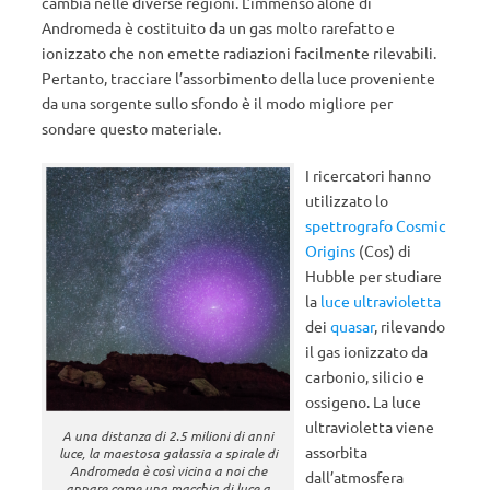
cambia nelle diverse regioni. L’immenso alone di
Andromeda è costituito da un gas molto rarefatto e
ionizzato che non emette radiazioni facilmente rilevabili.
Pertanto, tracciare l’assorbimento della luce proveniente
da una sorgente sullo sfondo è il modo migliore per
sondare questo materiale.
I ricercatori hanno
utilizzato lo
spettrografo Cosmic
Origins
(Cos) di
Hubble per studiare
la
luce ultravioletta
dei
quasar
, rilevando
il gas ionizzato da
carbonio, silicio e
ossigeno. La luce
ultravioletta viene
A una distanza di 2.5 milioni di anni
assorbita
luce, la maestosa galassia a spirale di
Andromeda è così vicina a noi che
dall’atmosfera
appare come una macchia di luce a