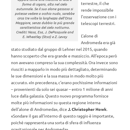
terrestre, il che
forma di sigaro, alta nel cielo
autunnale. Se il suo alone gassoso si
rende impossibile
potesse vedere a occhio nudo, sarebbe
l’osservazione con i
circa tre volte la larghezza dell’Orsa
Maggiore, senza dubbio la più grande
telescopi terrestri.
caratteristica del cielo notturno.
Crediti: Nasa, Esa, J. DePasquale and
L’alone di
E. Wheatley (Stsci) e Z. Levay
Andromeda era già
stato studiato dal gruppo di Lehner nel 2015, quando
hanno scoperto che era grande e massiccio. All’epoca però
non avevano compreso la sua complessità. Ora invece sono
riusciti a mapparlo in modo più dettagliato, determinando
le sue dimensioni e la sua massa in modo molto più
accurato. «In precedenza, c’erano pochissime informazioni
– provenienti da solo sei quasar – entro 1 milione di anni
luce dalla galassia. Questo nuovo programma fornisce
molte più informazioni su questa regione interna
dell’alone di Andromeda», dice
J. Christopher Howk
.
«Sondare il gas all’interno di questo raggio è importante,
poiché rappresenta una sorta di sfera di influenza
gravitazionale per Andromeda».