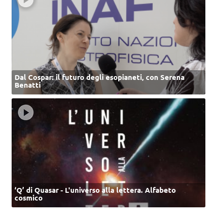
Dal Cospar: il futuro degli esopianeti, con Serena
Benatti
‘Q’ di Quasar - L'universo alla lettera. Alfabeto
cosmico