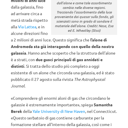
milioni di anni luce
dall’alone e come tale assorbimento
dalla galassia, fino
cambia nelle diverse regioni.
Tracciando l’assorbimento della luce
ad arrivare circa a
proveniente dai quasar sullo fondo, gli
metà strada rispetto
scienziati sono in grado di sondare il
materiale dell’alone. Crediti: Nasa, Esa
alla
Via Lattea
, e in
ed E. Wheatley (Stsci)
alcune direzioni fino
a 2 milioni di anni luce. Questo significa che
l’alone di
Andromeda sta già interagendo con quello della nostra
galassia
. Hanno anche scoperto che la struttura dell’alone
è a strati, con
due gusci principali di gas annidati e
distinti
. Si tratta dello studio più completo a oggi
esistente di un alone che circonda una galassia, ed è stato
pubblicato il 27 agosto sulla rivista
The Astrophysical
Journal
.
«Comprendere gli enormi aloni di gas che circondano le
galassie è estremamente importante», spiega
Samantha
Berek
della
Yale University di New Haven
, nel Connecticut.
«Questo serbatoio di gas contiene carburante per la
formazione stellare all’interno della galassia, così come i