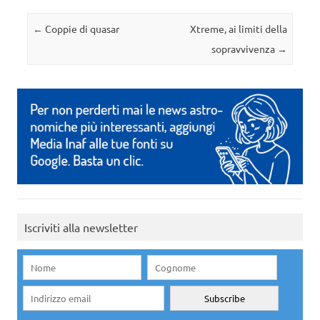
Navigazione articolo
←
Coppie di quasar
Xtreme, ai limiti della
sopravvivenza
→
Iscriviti alla newsletter