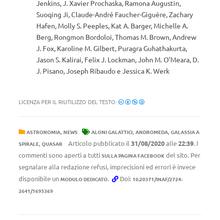
Jenkins, J. Xavier Prochaska, Ramona Augustin,
Suoqing Ji, Claude-André Faucher-Giguère, Zachary
Hafen, Molly S. Peeples, Kat A. Barger, Michelle A.
Berg, Rongmon Bordoloi, Thomas M. Brown, Andrew
J. Fox, Karoline M. Gilbert, Puragra Guhathakurta,
Jason S. Kalirai, Felix J. Lockman, John M. O’Meara, D.
J. Pisano, Joseph Ribaudo e Jessica K. Werk
LICENZA PER IL RIUTILIZZO DEL TESTO:
,
,
,
ASTRONOMIA
NEWS
ALONI GALATTICI
ANDROMEDA
GALASSIA A
,
Articolo pubblicato il
31/08/2020
alle
22:39
. I
SPIRALE
QUASAR
commenti sono aperti a tutti
del sito. Per
SULLA PAGINA FACEBOOK
segnalare alla redazione refusi, imprecisioni ed errori è invece
disponibile un
.
Doi:
MODULO DEDICATO
10.20371/INAF/2724-
2641/1695369