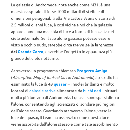
La galassia di Andromeda, nota anche come M31, è una
maestosa spirale di forse 1000 miliardi di stelle e di
dimensioni paragonabili alla Via Lattea. A una distanza di
2.5 milioni di anni luce, è così vicina a noi che la galassia
appare come una macchia di luce a forma di fuso, alta nel
cielo autunnale. Se il suo alone gassoso potesse essere
visto a occhio nudo, sarebbe circa
tre volte la larghezza
del
Grande Carro
, e sarebbe l’oggetto in apparenza più
grande del cielo notturno.
Attraverso un programma chiamato
Progetto Amiga
(
Absorption Map of Ionized Gas in Andromeda
), lo studio ha
esaminato la luce di
43
quasar
– i nuclei brillanti e molto
lontani di
galassie attive
alimentate da
buchi neri
– situati
molto più lontano di Andromeda. I quasar sono sparsi dietro
l’alone, consentendo agli scienziati di sondare più regioni
dell’alone stesso. Guardando attraverso l’alone, verso la
luce dei quasar, il team ha osservato come questa luce
viene assorbita dall’alone stesso e come tale assorbimento