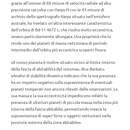
grazie all’unione di 68 misure di velocità radiale ad alta
precisione raccolte con Harps-N con le 43 misure di
archivio dello spettrografo Harps situato nell’emisfero
australe, ha rivelato un’altra interessante caratteristica
dell’orbita di Bd-11 4672 c, che risulta molto eccentrica,
ovvero particolarmente allungata. Una proprietà che lo
rende uno dei pianeti di massa nettuniana di periodo
intermedio dall’orbita più eccentrica scoperti finora.
«Il nuovo pianeta è inoltre situato vicino al limite interno
della fascia di abitabilità del sistema», dice Barbato.
«Analisi di stabilità dinamica indicano che la sua presenza
ha un impatto negativo sulla sopravvivenza di eventuali
pianeti temperati non ancora rilevati dalle osservazioni. La
sua massa e la sua eccentricità impediscono infatti la
presenza di ulteriori pianeti di piccola massa nella zona più
interna della fascia abitabile, permettendo invece la
sopravvivenza di super-Terre o oggetti nettuniani nella
porzione esterna della zona abitabile».