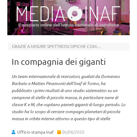
Il notiziario online dell’Istituto nazionale di astrofisica
Vai al contenuto
GRAZIE A MISURE SPETTROSCOPICHE COMPIUTE CON HARPS-N AL TNG
In compagnia dei giganti
Un team internazionale di ricercatori, guidati da Domenico
Barbato e Matteo Pinamonti dell’Inaf di Torino, ha
pubblicato i primi risultati di uno studio sistematico su un
campione di stelle di piccola massa, in particolare nane di
classe K e M, che ospitano pianeti giganti di lungo periodo. Lo
studio ha lo scopo di cercare compagni planetari di piccola
massa in orbite interne attorno a questo tipo di stelle
Ufficio stampa Inaf
06/08/2020