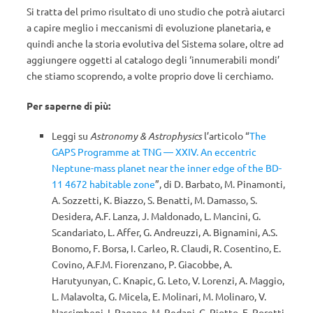
Si tratta del primo risultato di uno studio che potrà aiutarci
a capire meglio i meccanismi di evoluzione planetaria, e
quindi anche la storia evolutiva del Sistema solare, oltre ad
aggiungere oggetti al catalogo degli ‘innumerabili mondi’
che stiamo scoprendo, a volte proprio dove li cerchiamo.
Per saperne di più:
Leggi su
Astronomy & Astrophysics
l’articolo “
The
GAPS Programme at TNG — XXIV. An eccentric
Neptune-mass planet near the inner edge of the BD-
11 4672 habitable zone
”, di D. Barbato, M. Pinamonti,
A. Sozzetti, K. Biazzo, S. Benatti, M. Damasso, S.
Desidera, A.F. Lanza, J. Maldonado, L. Mancini, G.
Scandariato, L. Affer, G. Andreuzzi, A. Bignamini, A.S.
Bonomo, F. Borsa, I. Carleo, R. Claudi, R. Cosentino, E.
Covino, A.F.M. Fiorenzano, P. Giacobbe, A.
Harutyunyan, C. Knapic, G. Leto, V. Lorenzi, A. Maggio,
L. Malavolta, G. Micela, E. Molinari, M. Molinaro, V.
Nascimbeni, I. Pagano, M. Pedani, G. Piotto, E. Poretti