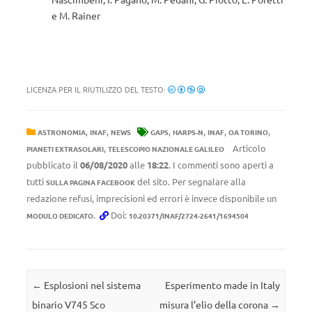
e M. Rainer
LICENZA PER IL RIUTILIZZO DEL TESTO:
,
,
,
,
,
,
ASTRONOMIA
INAF
NEWS
GAPS
HARPS-N
INAF
OA TORINO
,
Articolo
PIANETI EXTRASOLARI
TELESCOPIO NAZIONALE GALILEO
pubblicato il
06/08/2020
alle
18:22
. I commenti sono aperti a
tutti
del sito. Per segnalare alla
SULLA PAGINA FACEBOOK
redazione refusi, imprecisioni ed errori è invece disponibile un
.
Doi:
MODULO DEDICATO
10.20371/INAF/2724-2641/1694504
Navigazione articolo
←
Esplosioni nel sistema
Esperimento made in Italy
binario V745 Sco
misura l’elio della corona
→