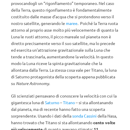
provocandogli un “rigonfiamento” temporaneo. Nel caso
della Terra, questo rigonfiamento è fondamentalmente
costituito dalle masse d’acqua che si protendono verso il
nostro satellite, generando le
maree
. Poiché la Terra ruota
attorno al proprio asse molto più velocemente di quanto la
Luna le ruoti attorno, il picco mareale sul pianeta non è
diretto precisamente verso il suo satellite, ma lo precede
ed esercita un’attrazione gravitazionale sulla Luna che
tende a trascinarla, aumentandone la velocità. In questo
modo la Luna riceve la spinta gravitazionale che la
allontana dalla Terra. La stessa cosa vale per Titano, la luna
di Saturno protagonista della scoperta appena pubblicata
su
Nature Astronomy
.
Gli scienziati pensavano di conoscere la velocità con cui la
gigantesca luna di
Saturno
–
Titano
– si sta allontanando
dal pianeta, ma di recente hanno fatto una scoperta
sorprendente. Usando i dati della
sonda Cassini
della Nasa,
hanno trovato che Titano si sta allontanando
cento volte
più velocemente
di quanto avevano stimato:
11