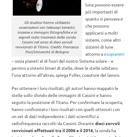
luna possono essere
più importanti di
quanto si pensava e
Gli studiosi hanno utilizzato
che possono
osservazioni con telescopi terrestri,
insieme a immagini fotografiche e ai
applicarsi a molti
segnali radio trasmessi dalla sonda
sistemi, come altri
Cassini nel corso di dieci sorvoli
sistemi di lune
ravvicinati di Titano. Crediti: Francesco
Fiori/Università di Bologna
attorno a
esopianeti
– ossia pianeti al di fuori del nostro Sistema solare – e
persino a sistemi binari di stelle, dove le stelle orbitano
l’una attorno all’altra», spiega Fuller, coautore del lavoro.
Per ottenere i loro risultati, gli autori hanno mappato le
stelle sullo sfondo delle immagini di Cassini e hanno
seguito la posizione di Titano. Per confermare la scoperta,
hanno confrontato i loro risultati con quelli ottenuti con
un set di dati indipendente: i dati scientifici a
radiofrequenza raccolti da Cassini. Durante
dieci sorvoli
ravvicinati effettuati tra il 2006 e il 2016
, la sonda ha