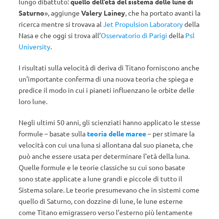
lungo dibattuto:
quello dell’età del sistema delle lune di
Saturno
», aggiunge
Valery Lainey
, che ha portato avanti la
ricerca mentre si trovava al
Jet Propulsion Laboratory
della
Nasa e che oggi si trova all’
Osservatorio di Parigi
della
Psl
University
.
I risultati sulla velocità di deriva di Titano forniscono anche
un’importante conferma di una nuova teoria che spiega e
predice il modo in cui i pianeti influenzano le orbite delle
loro lune.
Negli ultimi 50 anni, gli scienziati hanno applicato le stesse
formule – basate sulla
teoria delle maree
– per stimare la
velocità con cui una luna si allontana dal suo pianeta, che
può anche essere usata per determinare l’età della luna.
Quelle formule e le teorie classiche su cui sono basate
sono state applicate a lune grandi e piccole di tutto il
Sistema solare. Le teorie presumevano che in sistemi come
quello di Saturno, con dozzine di lune, le lune esterne
come Titano emigrassero verso l’esterno più lentamente