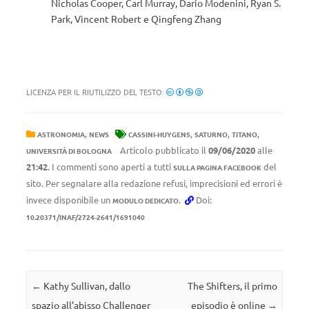
Nicholas Cooper, Carl Murray, Dario Modenini, Ryan S.
Park, Vincent Robert e Qingfeng Zhang
LICENZA PER IL RIUTILIZZO DEL TESTO:
,
,
,
,
ASTRONOMIA
NEWS
CASSINI-HUYGENS
SATURNO
TITANO
Articolo pubblicato il
09/06/2020
alle
UNIVERSITÀ DI BOLOGNA
21:42
. I commenti sono aperti a tutti
del
SULLA PAGINA FACEBOOK
sito. Per segnalare alla redazione refusi, imprecisioni ed errori è
invece disponibile un
.
Doi:
MODULO DEDICATO
10.20371/INAF/2724-2641/1691040
Navigazione articolo
←
Kathy Sullivan, dallo
The Shifters, il primo
spazio all’abisso Challenger
episodio è online
→