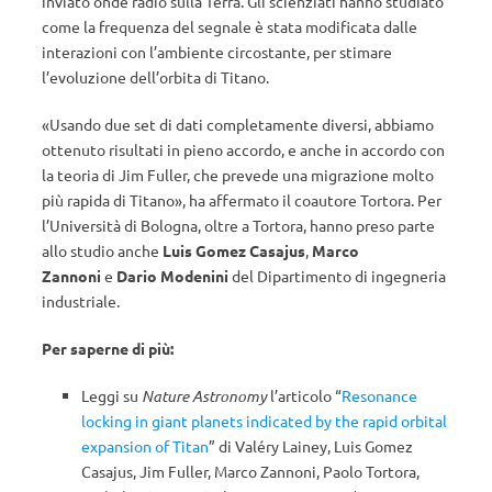
inviato onde radio sulla Terra. Gli scienziati hanno studiato
come la frequenza del segnale è stata modificata dalle
interazioni con l’ambiente circostante, per stimare
l’evoluzione dell’orbita di Titano.
«Usando due set di dati completamente diversi, abbiamo
ottenuto risultati in pieno accordo, e anche in accordo con
la teoria di Jim Fuller, che prevede una migrazione molto
più rapida di Titano», ha affermato il coautore Tortora. Per
l’Università di Bologna, oltre a Tortora, hanno preso parte
allo studio anche
Luis Gomez Casajus
,
Marco
Zannoni
e
Dario Modenini
del Dipartimento di ingegneria
industriale.
Per saperne di più:
Leggi su
Nature Astronomy
l’articolo “
Resonance
locking in giant planets indicated by the rapid orbital
expansion of Titan
” di Valéry Lainey, Luis Gomez
Casajus, Jim Fuller, Marco Zannoni, Paolo Tortora,