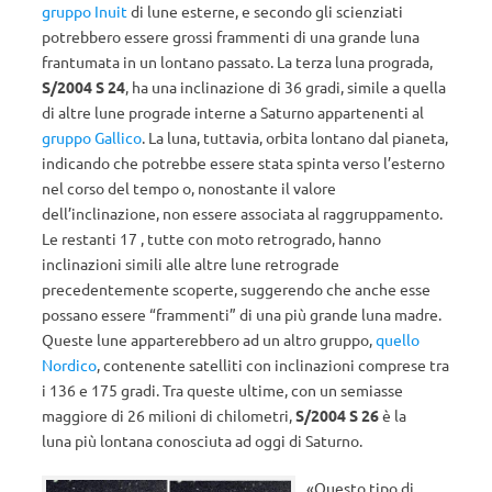
gruppo Inuit
di lune esterne, e secondo gli scienziati
potrebbero essere grossi frammenti di una grande luna
frantumata in un lontano passato. La terza luna prograda,
S/2004 S 24
, ha una inclinazione di 36 gradi, simile a quella
di altre lune prograde interne a Saturno appartenenti al
gruppo Gallico
. La luna, tuttavia, orbita lontano dal pianeta,
indicando che potrebbe essere stata spinta verso l’esterno
nel corso del tempo o, nonostante il valore
dell’inclinazione, non essere associata al raggruppamento.
Le restanti 17 , tutte con moto retrogrado, hanno
inclinazioni simili alle altre lune retrograde
precedentemente scoperte, suggerendo che anche esse
possano essere “frammenti” di una più grande luna madre.
Queste lune apparterebbero ad un altro gruppo,
quello
Nordico
, contenente satelliti con inclinazioni comprese tra
i 136 e 175 gradi. Tra queste ultime, con un semiasse
maggiore di 26 milioni di chilometri,
S/2004 S 26
è la
luna più lontana conosciuta ad oggi di Saturno.
«Questo tipo di