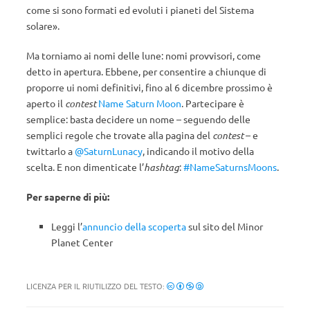
come si sono formati ed evoluti i pianeti del Sistema
solare».
Ma torniamo ai nomi delle lune: nomi provvisori, come
detto in apertura. Ebbene, per consentire a chiunque di
proporre ui nomi definitivi, fino al 6 dicembre prossimo è
aperto il
contest
Name Saturn Moon
. Partecipare è
semplice: basta decidere un nome – seguendo delle
semplici regole che trovate alla pagina del
contest
– e
twittarlo a
@SaturnLunacy
, indicando il motivo della
scelta. E non dimenticate l’
hashtag
:
#NameSaturnsMoons
.
Per saperne di più:
Leggi l’
annuncio della scoperta
sul sito del Minor
Planet Center
LICENZA PER IL RIUTILIZZO DEL TESTO: