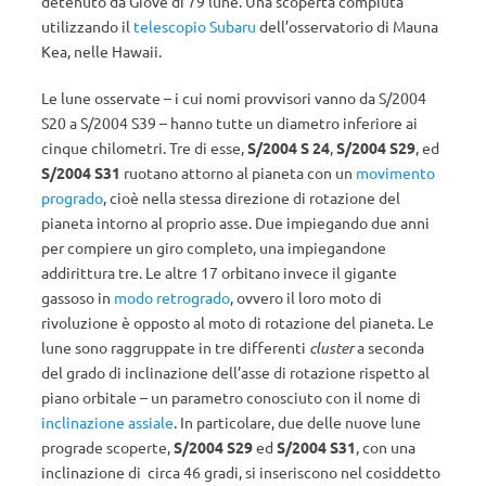
detenuto da Giove di 79 lune. Una scoperta compiuta
utilizzando il
telescopio Subaru
dell’osservatorio di Mauna
Kea, nelle Hawaii.
Le lune osservate – i cui nomi provvisori vanno da S/2004
S20 a S/2004 S39 – hanno tutte un diametro inferiore ai
cinque chilometri. Tre di esse,
S/2004 S 24
,
S/2004 S29
, ed
S/2004 S31
ruotano attorno al pianeta con un
movimento
progrado
, cioè nella stessa direzione di rotazione del
pianeta intorno al proprio asse. Due impiegando due anni
per compiere un giro completo, una impiegandone
addirittura tre. Le altre 17 orbitano invece il gigante
gassoso in
modo retrogrado
, ovvero il loro moto di
rivoluzione è opposto al moto di rotazione del pianeta. Le
lune sono raggruppate in tre differenti
cluster
a seconda
del grado di inclinazione dell’asse di rotazione rispetto al
piano orbitale – un parametro conosciuto con il nome di
inclinazione assiale
. In particolare, due delle nuove lune
prograde scoperte,
S/2004 S29
ed
S/2004 S31
, con una
inclinazione di circa 46 gradi, si inseriscono nel cosiddetto