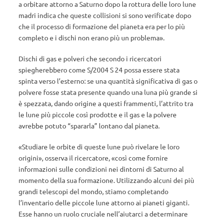
a orbitare attorno a Saturno dopo la rottura delle loro lune
madri indica che queste collisioni si sono verificate dopo
che il processo di formazione del pianeta era per lo più
completo e i dischi non erano più un problema».
Dischi di gas e polveri che secondo i ricercatori
spiegherebbero come S/2004 S 24 possa essere stata
spinta verso l’esterno: se una quantità significativa di gas o
polvere fosse stata presente quando una luna più grande si
è spezzata, dando origine a questi frammenti, l’attrito tra
le lune più piccole così prodotte e il gas e la polvere
avrebbe potuto “spararla” lontano dal pianeta.
«Studiare le orbite di queste lune può rivelare le loro
origini», osserva il ricercatore, «così come fornire
informazioni sulle condizioni nei dintorni di Saturno al
momento della sua formazione. Utilizzando alcuni dei più
grandi telescopi del mondo, stiamo completando
l’inventario delle piccole lune attorno ai pianeti giganti.
Esse hanno un ruolo cruciale nell’aiutarci a determinare