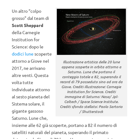
Un altro “colpo
grosso” dal team di
Scott Sheppard
della Carnegie
Institution for
Science: dopo le
dodici lune
scoperte
attorno a Giove nel
Illustrazione artistica delle 20 lune
appena scoperte in orbita attorno a
2017, ne arrivano
Saturno. Lune che portano il
altre venti. Questa
conteggio totale a 82, superando il
record di 79 posseduto sino ad ora da
volta tutte
Giove. Crediti illustrazione: Carnegie
individuate attorno
Institution for Science. Crediti
al sesto pianeta del
immagine di Saturno: Nasa/ Jpl-
Caltech / Space Science Institute.
Sistema solare, il
Crediti sfondo stellato: Paolo Sartorio
gigante gassoso
/ Shutterstock
Saturno. Lune che,
insieme alle 62 già scoperte, portano a 82 il numero di
satelliti naturali del pianeta, superando il primato