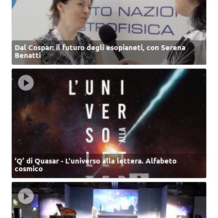
Dal Cospar: il futuro degli esopianeti, con Serena
Benatti
‘Q’ di Quasar - L'universo alla lettera. Alfabeto
cosmico