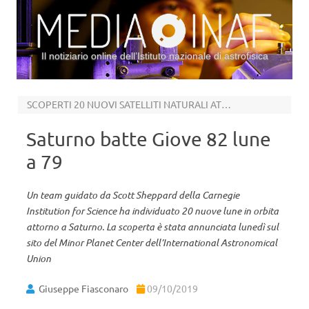
Il notiziario online dell’Istituto nazionale di astrofisica
Vai al contenuto
SCOPERTI 20 NUOVI SATELLITI NATURALI ATTORNO AL SESTO PIANETA
Saturno batte Giove 82 lune
a 79
Un team guidato da Scott Sheppard della Carnegie
Institution for Science ha individuato 20 nuove lune in orbita
attorno a Saturno. La scoperta è stata annunciata lunedì sul
sito del Minor Planet Center dell’International Astronomical
Union
Giuseppe Fiasconaro
09/10/2019