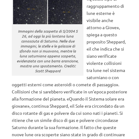
raggruppamento di
lune esterne è
visibile anche
attorno a Giove»,
Immagini della scoperta di S/2004 S
spiega a questo
26, ad oggi la più lontana luna
conosciuta di Saturno. Nelle due
proposito Sheppard,
immagini, le stelle e le galassie di
«il che indica che si
sfondo non si muovono, mentre la
siano verificate
luna saturniana appena scoperta,
evidenziata con una barra arancione,
violente collisioni
mostra uno spostamento. Crediti:
tra lune nel sistema
Scott Sheppard
saturniano o con
oggetti esterni come asteroidi o comete di passaggio».
Collisioni che si sarebbero verificate in un’epoca posteriore
alla formazione del pianeta. «Quando il Sistema solare era
giovane», continua Sheppard, «il Sole era circondato da un
disco rotante di gas e polvere da cui sono nati i pianeti. Si
ritiene che un simile disco di gas e polvere circondasse
Saturno durante la sua formazione. Il fatto che queste
nuove lune ora scoperte siano state in grado di continuare