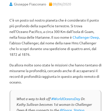
Giuseppe Fiasconaro
09/06/2020
C’è un posto sul nostro pianeta che è considerato il punto
più profondo della superficie terrestre. Si trova
nell’Oceano Pacifico, a circa 300 Km dall’isola di Guam,
nella fossa delle Marianne. Il suo nome è
Challenger Deep,
l’abisso Challenger, dal nome della nave Hms Challenger
che lo scoprì durante una spedizione di quattro anni, dal
1872 al 1876.
Da allora molte sono state le missioni che hanno tentano di
misurarne la profondità, cercando anche di accaparrarsi il
record di profondità raggiunta in questo angolo remoto di
oceano.
What a way to kick off
#WorldOceansDay
Dr.
Kathy Sullivan becomes 1st woman to Challenger
Deep & then connects to the
@Space_Station