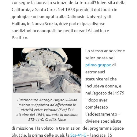
consegue la laurea in scienze della Terra all’Università della
California, a Santa Cruz. Nel 1978 prende il dottorato in
geologia e oceanografia alla Dalhousie University di
Halifax, in Nuova Scozia, dove partecipa a diverse
spedizioni oceanografiche negli oceani Atlantico e
Pacifico.
Lo stesso anno viene
selezionata nel
primo gruppo
di
astronauti
statunitensi che
includeva donne, e
nell’agosto del 1979
– dopo aver
L’astronauta Kathryn Dwyer Sullivan
mentre si appresta ad effettuare le
completato
attività extra-veicolari (Eva) l’11
l’addestramento –
ottobre del 1984, durante la missione
STS-41-G. Crediti: Nasa
diviene specialista
di missione. Ha volato in tre missioni del programma Space
Shuttle, la prima delle quali, la
Sts-41-G
– lanciata il 5