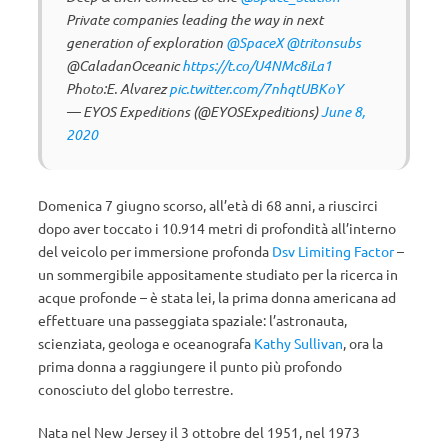
Private companies leading the way in next
generation of exploration
@SpaceX
@tritonsubs
@CaladanOceanic
https://t.co/U4NMc8iLa1
Photo:E. Alvarez
pic.twitter.com/7nhqtUBKoY
— EYOS Expeditions (@EYOSExpeditions)
June 8,
2020
Domenica 7 giugno scorso, all’età di 68 anni, a riuscirci
dopo aver toccato i 10.914 metri di profondità all’interno
del veicolo per immersione profonda
Dsv Limiting Factor
–
un sommergibile appositamente studiato per la ricerca in
acque profonde – è stata lei, la prima donna americana ad
effettuare una passeggiata spaziale: l’astronauta,
scienziata, geologa e oceanografa
Kathy Sullivan
, ora la
prima donna a raggiungere il punto più profondo
conosciuto del globo terrestre.
Nata nel New Jersey il 3 ottobre del 1951, nel 1973