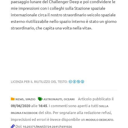
paesaggio lunare del Challenger Deep e poi condividere le
mie impressioni con i colleghi sulla Stazione spaziale
internazionale circa il nostro straordinario veicolo spaziale
esterno riutilizzabile nello spazio interno è stato un giorno
straordinario, che capita una volta nella vita».
LICENZA PER IL RIUTILIZZO DEL TESTO:
,
,
Articolo pubblicato il
NEWS
SPAZIO
ASTRONAUTI
OCEANI
09/06/2020
alle
16:45
. I commenti sono aperti a tutti
SULLA
del sito. Per segnalare alla redazione refusi,
PAGINA FACEBOOK
imprecisioni ed errori è invece disponibile un
.
MODULO DEDICATO
Doi:
10.20371/INAF/2724-2641/1691026