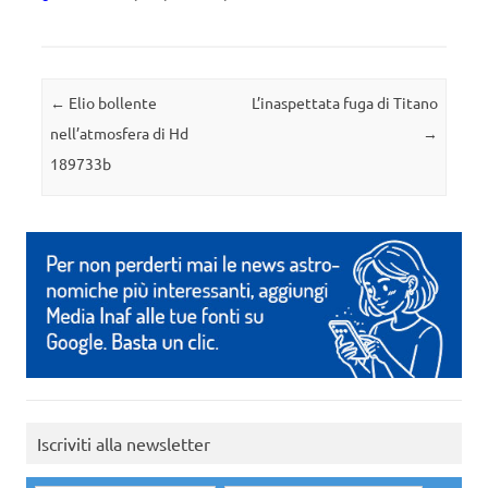
Navigazione articolo
←
Elio bollente
L’inaspettata fuga di Titano
nell’atmosfera di Hd
→
189733b
Iscriviti alla newsletter