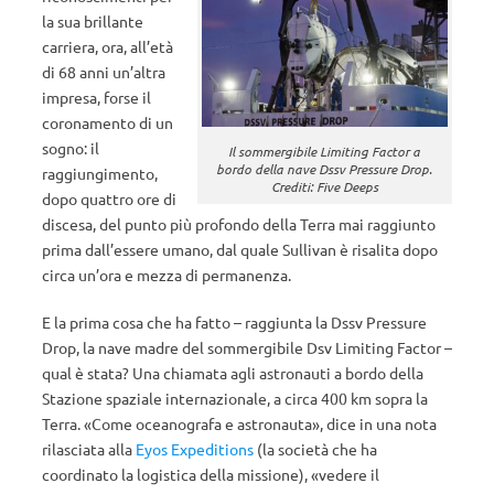
la sua brillante
carriera, ora, all’età
di 68 anni un’altra
impresa, forse il
coronamento di un
sogno: il
Il sommergibile Limiting Factor a
bordo della nave Dssv Pressure Drop.
raggiungimento,
Crediti: Five Deeps
dopo quattro ore di
discesa, del punto più profondo della Terra mai raggiunto
prima dall’essere umano, dal quale Sullivan è risalita dopo
circa un’ora e mezza di permanenza.
E la prima cosa che ha fatto – raggiunta la Dssv Pressure
Drop, la nave madre del sommergibile Dsv Limiting Factor –
qual è stata? Una chiamata agli astronauti a bordo della
Stazione spaziale internazionale, a circa 400 km sopra la
Terra. «Come oceanografa e astronauta», dice in una nota
rilasciata alla
Eyos Expeditions
(la società che ha
coordinato la logistica della missione), «vedere il