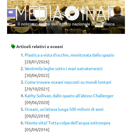
Il notiziario online dell’Istituto nazionale di astrofisica
Vai al contenuto
Articoli relativi a
oceani
Plastica a vista d’occhio, monitorata dallo spazio
[28/01/2026]
Ventimila leghe sotto i mari extraterrestri
[30/06/2022]
Come trovare oceani nascosti su mondi lontani
[29/10/2021]
Kathy Sullivan, dallo spazio all’abisso Challenger
[09/06/2020]
Oceani, un’attesa lunga 500 milioni di anni
[09/02/2018]
Niente vita? Tutta colpa dell’acqua sottosopra
[05/04/2016]