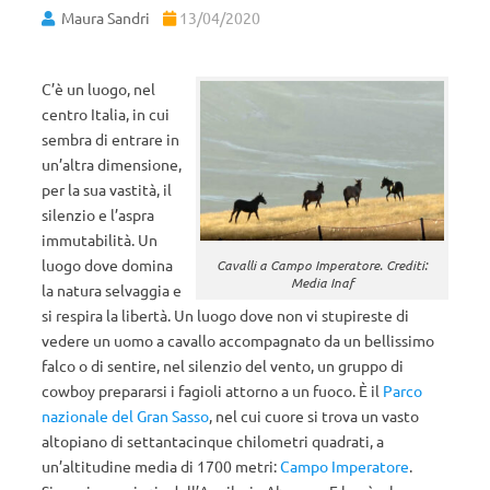
Maura Sandri
13/04/2020
C’è un luogo, nel
centro Italia, in cui
sembra di entrare in
un’altra dimensione,
per la sua vastità, il
silenzio e l’aspra
immutabilità. Un
luogo dove domina
Cavalli a Campo Imperatore. Crediti:
Media Inaf
la natura selvaggia e
si respira la libertà. Un luogo dove non vi stupireste di
vedere un uomo a cavallo accompagnato da un bellissimo
falco o di sentire, nel silenzio del vento, un gruppo di
cowboy prepararsi i fagioli attorno a un fuoco. È il
Parco
nazionale del Gran Sasso
, nel cui cuore si trova un vasto
altopiano di settantacinque chilometri quadrati, a
un’altitudine media di 1700 metri:
Campo Imperatore
.