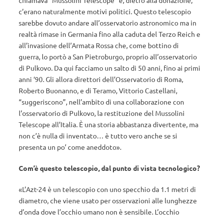
chiamava “Mussolini Telescope” e, dietro alla donazione,
c’erano naturalmente motivi politici. Questo telescopio
sarebbe dovuto andare all’osservatorio astronomico ma in
realtà rimase in Germania fino alla caduta del Terzo Reich e
all’invasione dell’Armata Rossa che, come bottino di
guerra, lo portò a San Pietroburgo, proprio all’osservatorio
di Pulkovo. Da qui facciamo un salto di 50 anni, fino ai primi
anni ‘90. Gli allora direttori dell’Osservatorio di Roma,
Roberto Buonanno, e di Teramo, Vittorio Castellani,
“suggeriscono”, nell’ambito di una collaborazione con
l’osservatorio di Pulkovo, la restituzione del Mussolini
Telescope all’Italia. È una storia abbastanza divertente, ma
non c’è nulla di inventato… è tutto vero anche se si
presenta un po’ come aneddoto».
Com’è questo telescopio, dal punto di vista tecnologico?
«L’Azt-24 è un telescopio con uno specchio da 1.1 metri di
diametro, che viene usato per osservazioni alle lunghezze
d’onda dove l’occhio umano non è sensibile. L’occhio