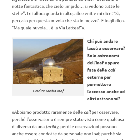
notte fantastica, che cielo limpido… si vedono tutte le
stelle”. Lui allora guarda in alto, allo zenit e mi dice: “Sì,
peccato per questa nuvola che sta in mezzo”. E io gli dico:
“Ma quale nuvola… è la Via Lattea!”».
Chi può andare
lassù a osservare?
Solo astronomi
dell’Inaf oppure
fate delle
call
esterne per
permettere
Crediti: Media Inaf
l’accesso anche ad
altri astronomi?
«Abbiamo prodotto raramente delle
call
per osservare,
perché l’osservatorio è sempre stato visto come qualcosa
di diverso da una
facility
, però le osservazioni possono
anche essere condotte da personale non Inaf, purché sia