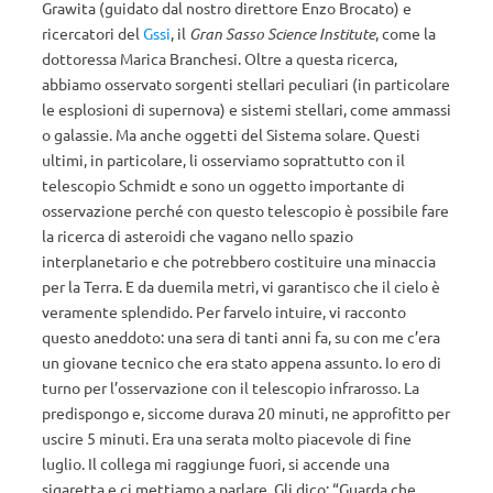
Grawita (guidato dal nostro direttore Enzo Brocato) e
ricercatori del
Gssi
, il
Gran Sasso Science Institute
, come la
dottoressa Marica Branchesi. Oltre a questa ricerca,
abbiamo osservato sorgenti stellari peculiari (in particolare
le esplosioni di supernova) e sistemi stellari, come ammassi
o galassie. Ma anche oggetti del Sistema solare. Questi
ultimi, in particolare, li osserviamo soprattutto con il
telescopio Schmidt e sono un oggetto importante di
osservazione perché con questo telescopio è possibile fare
la ricerca di asteroidi che vagano nello spazio
interplanetario e che potrebbero costituire una minaccia
per la Terra. E da duemila metri, vi garantisco che il cielo è
veramente splendido. Per farvelo intuire, vi racconto
questo aneddoto: una sera di tanti anni fa, su con me c’era
un giovane tecnico che era stato appena assunto. Io ero di
turno per l’osservazione con il telescopio infrarosso. La
predispongo e, siccome durava 20 minuti, ne approfitto per
uscire 5 minuti. Era una serata molto piacevole di fine
luglio. Il collega mi raggiunge fuori, si accende una
sigaretta e ci mettiamo a parlare. Gli dico: “Guarda che