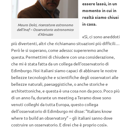
essere lassù, in un
momento in cui in
realtà siamo chiusi
in casa.
Mauro Dolci, ricercatore astronomo
dell’Inaf – Osservatorio astronomico
d’Abruzzo
«Sì, ci sono aneddoti
più divertenti, altri che richiamano situazioni più difficili…
Però le si superano, come adesso: supereremo anche
questa. Permettimi di chiudere con una considerazione,
che mi è stata fatta da un collega dell’osservatorio di
Edimburgo. Noi italiani siamo capaci di abbinare le nostre
bellezze tecnologiche e scientifiche degli osservatori alle
bellezze naturali, paesaggistiche, o anche storiche e
architettoniche, e questa è una cosa non da poco. Poco più
di un anno fa, durante un meeting a Teramo dove sono
venuti colleghi da tutta Europa, questo collega
dell’osservatorio di Edimburgo mi disse: “Italians know
where to build an observatory” – gli italiani sanno dove
costruire un osservatorio. E direi che è proprio così».