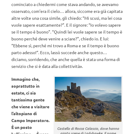
cominciato a chiedermi come stava andando, se avevamo
osservato, com’era il cielo… allora, siccome era già capitata
altre volte una cosa simile, gli chiedo: “Mi scusi, ma lei cosa
vuole sapere esattamente?”. E il signore: “Io volevo sapere
se il tempo è buono”. “Quindi lei vuole sapere se il tempo è
buono perché deve venire a sciare?”, chiedo io. E lui:
“Ebbene sì, perché mi trovo a Roma e se il tempo è buono
parto adesso!“. Ecco, lassù succede anche questo…
diciamo, sorridendo, che anche quella è stata una forma di
servizio che si è data alla collettività».
Immagino che,
soprattutto in
estate, ci sia
tantissima gente
che viene a visitare
l’altopiano di
Campo Imperatore.
È un posto
Castello di Rocca Calascio, dove hanno
girato scene di
Ladyhawke
,
Il nome