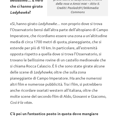
bellissimo… È vero
della rosa
e
Amici miei – Atto II.
che ci hanno girato
Crediti: Paoladc91/Wikimedia
Commons
Ladyhawke
?
«Sì, hanno girato
Ladyhawke
… non proprio dove si trova
l’Osservatorio bensì dall’altra parte dell’altopiano di Campo
Imperatore, che ricordiamo essere una zona a un’altitudine
media di circa 1700 metri di quota, pianeggiante, che si
estende per più di 10 km. In particolare, all’estremità
opposta rispetto a quella dove si trova l’Osservatorio, si
trovano le bellissime rovine di un castello medioevale che
si chiama Rocca Calascio. È lì che sono state girate alcune
delle scene di
Ladyhawke
, oltre che sulla zona
pianeggiante di Campo Imperatore. Ma anche numerosi
altri film e numerose pubblicità. Tra i film, si potrebbero
anche ricordare svariati western all’italiana, oltre che
molte scene del secondo film di Aldo, Giovanni e Giacomo,
Così è la vita
».
C’è poi un fantastico posto in quota dove mangiare