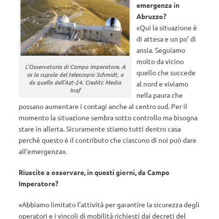
emergenza in
Abruzzo?
«Qui la situazione è
di attesa e un po’ di
ansia. Seguiamo
molto da vicino
L’Osservatorio di Campo Imperatore. A
quello che succede
sx la cupola del telescopio Schmidt, a
dx quella dell’Azt-24. Crediti: Media
al nord e viviamo
Inaf
nella paura che
possano aumentare i contagi anche al centro sud. Per il
momento la situazione sembra sotto controllo ma bisogna
stare in allerta. Sicuramente stiamo tutti dentro casa
perché questo è il contributo che ciascuno di noi può dare
all’emergenza».
Riuscite a osservare, in questi giorni, da Campo
Imperatore?
«Abbiamo limitato l’attività per garantire la sicurezza degli
operatori e i vincoli di mobilità richiesti dai decreti del