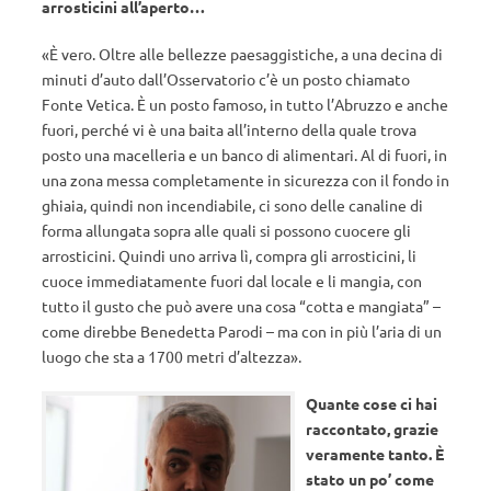
arrosticini all’aperto…
«È vero. Oltre alle bellezze paesaggistiche, a una decina di
minuti d’auto dall’Osservatorio c’è un posto chiamato
Fonte Vetica. È un posto famoso, in tutto l’Abruzzo e anche
fuori, perché vi è una baita all’interno della quale trova
posto una macelleria e un banco di alimentari. Al di fuori, in
una zona messa completamente in sicurezza con il fondo in
ghiaia, quindi non incendiabile, ci sono delle canaline di
forma allungata sopra alle quali si possono cuocere gli
arrosticini. Quindi uno arriva lì, compra gli arrosticini, li
cuoce immediatamente fuori dal locale e li mangia, con
tutto il gusto che può avere una cosa “cotta e mangiata” –
come direbbe Benedetta Parodi – ma con in più l’aria di un
luogo che sta a 1700 metri d’altezza».
Quante cose ci hai
raccontato, grazie
veramente tanto. È
stato un po’ come