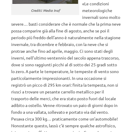
«Le condizioni
meteorologiche
Crediti: Media Inaf
invernali sono molto
severe… basti considerare che è normale che la prima neve
possa comparire già alla fine di agosto, anche se poi il
periodo più freddo dell’anno è naturalmente nella stagione
invernale, tra dicembre e febbraio, con la neve che si
protrae anche fino ad aprile, maggio. Ci sono stati degli
inverni, nell’ultimo ventennio del secolo appena trascorso,
dove si sono raggiunti picchi al di sotto dei 25 gradi sotto
lo zero. A parte le temperature, le tempeste di vento sono
particolarmente impressionanti. In una occasione si
registrò un picco di 295 km orari: finita la tempesta, non si
riuscì a trovare un pesante carrello metallico per il
trasporto delle merci, che era stato posto fuori dal locale
adibito a ostello. Venne ritrovato un paio di giorni dopo in
fondo a una vallata, sollevato e portato via dal vento.
Pesava circa 300 kg… praticamente come un’automobile!
Nonostante questo, lassù c’è sempre qualche astrofisico,