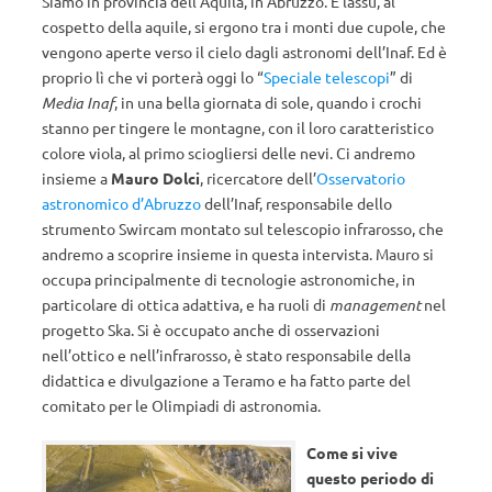
Siamo in provincia dell’Aquila, in Abruzzo. E lassù, al
cospetto della aquile, si ergono tra i monti due cupole, che
vengono aperte verso il cielo dagli astronomi dell’Inaf. Ed è
proprio lì che vi porterà oggi lo “
Speciale telescopi
” di
Media Inaf
, in una bella giornata di sole, quando i crochi
stanno per tingere le montagne, con il loro caratteristico
colore viola, al primo sciogliersi delle nevi. Ci andremo
insieme a
Mauro Dolci
, ricercatore dell’
Osservatorio
astronomico d’Abruzzo
dell’Inaf, responsabile dello
strumento Swircam montato sul telescopio infrarosso, che
andremo a scoprire insieme in questa intervista. Mauro si
occupa principalmente di tecnologie astronomiche, in
particolare di ottica adattiva, e ha ruoli di
management
nel
progetto Ska. Si è occupato anche di osservazioni
nell’ottico e nell’infrarosso, è stato responsabile della
didattica e divulgazione a Teramo e ha fatto parte del
comitato per le Olimpiadi di astronomia.
Come si vive
questo periodo di