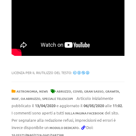
LICENZA PER IL RIUTILIZZO DEL TESTO:
,
,
,
,
,
ASTRONOMIA
NEWS
ABRUZZO
COVID
GRAN SASSO
GRAWITA
,
,
Articolo inizialmente
INAF
OA ABRUZZO
SPECIALE TELESCOPI
pubblicato il
13/04/2020
e aggiornato il
06/05/2020
alle
11:02
.
I commenti sono aperti a tutti
del sito.
SULLA PAGINA FACEBOOK
Per segnalare alla redazione refusi, imprecisioni ed errori è
invece disponibile un
.
Doi:
MODULO DEDICATO
10.20371/INAF/2724-2641/1687588