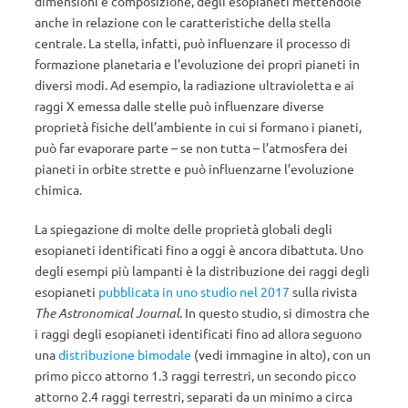
dimensioni e composizione, degli esopianeti mettendole
anche in relazione con le caratteristiche della stella
centrale. La stella, infatti, può influenzare il processo di
formazione planetaria e l’evoluzione dei propri pianeti in
diversi modi. Ad esempio, la radiazione ultravioletta e ai
raggi X emessa dalle stelle può influenzare diverse
proprietà fisiche dell’ambiente in cui si formano i pianeti,
può far evaporare parte – se non tutta – l’atmosfera dei
pianeti in orbite strette e può influenzarne l’evoluzione
chimica.
La spiegazione di molte delle proprietà globali degli
esopianeti identificati fino a oggi è ancora dibattuta. Uno
degli esempi più lampanti è la distribuzione dei raggi degli
esopianeti
pubblicata in uno studio nel 2017
sulla rivista
The Astronomical Journal
. In questo studio, si dimostra che
i raggi degli esopianeti identificati fino ad allora seguono
una
distribuzione bimodale
(vedi immagine in alto), con un
primo picco attorno 1.3 raggi terrestri, un secondo picco
attorno 2.4 raggi terrestri, separati da un minimo a circa