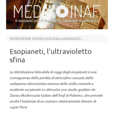
Il notiziario online dell’Istituto nazionale di astrofisica
Vai al contenuto
DIMENSIONE MODELLATA DALLA RADIAZIONE UV DELLE STELLE
Esopianeti, l’ultravioletto
sfina
La distribuzione bimodale di raggi degli esopianeti è una
conseguenza della perdita di atmosfera causata della
radiazione ultravioletta emessa dalla stella centrale e
incidente sui pianeti. Lo dimostra uno studio guidato da
Darius Modirrousta-Galian dell’Inaf di Palermo, che prevede
anche l’esistenza di un numero relativamente elevato di
super-Terre