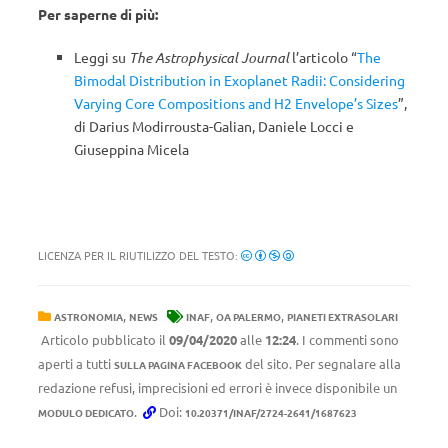
Per saperne di più:
Leggi su
The Astrophysical Journal
l’articolo “
The
Bimodal Distribution in Exoplanet Radii: Considering
Varying Core Compositions and H2 Envelope’s Sizes
”,
di Darius Modirrousta-Galian, Daniele Locci e
Giuseppina Micela
LICENZA PER IL RIUTILIZZO DEL TESTO:
,
,
,
ASTRONOMIA
NEWS
INAF
OA PALERMO
PIANETI EXTRASOLARI
Articolo pubblicato il
09/04/2020
alle
12:24
. I commenti sono
aperti a tutti
del sito. Per segnalare alla
SULLA PAGINA FACEBOOK
redazione refusi, imprecisioni ed errori è invece disponibile un
.
Doi:
MODULO DEDICATO
10.20371/INAF/2724-2641/1687623