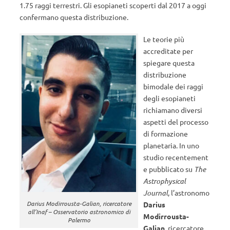
1.75 raggi terrestri. Gli esopianeti scoperti dal 2017 a oggi
confermano questa distribuzione.
Le teorie più
accreditate per
spiegare questa
distribuzione
bimodale dei raggi
degli esopianeti
richiamano diversi
aspetti del processo
di formazione
planetaria. In uno
studio recentement
e pubblicato su
The
Astrophysical
Journal
, l’astronomo
Darius Modirrousta-Galian, ricercatore
Darius
all’Inaf – Osservatorio astronomico di
Modirrousta-
Palermo
Galian
, ricercatore