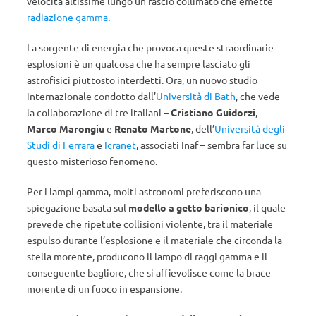
velocità altissime lungo un fascio collimato che emette
radiazione gamma
.
La sorgente di energia che provoca queste straordinarie
esplosioni è un qualcosa che ha sempre lasciato gli
astrofisici piuttosto interdetti. Ora, un nuovo studio
internazionale condotto dall’
Università di Bath
, che vede
la collaborazione di tre italiani –
Cristiano Guidorzi
,
Marco Marongiu
e
Renato Martone
, dell’
Università degli
Studi di Ferrara
e
Icranet
, associati Inaf – sembra far luce su
questo misterioso fenomeno.
Per i lampi gamma, molti astronomi preferiscono una
spiegazione basata sul
modello a getto barionico
, il quale
prevede che ripetute collisioni violente, tra il materiale
espulso durante l’esplosione e il materiale che circonda la
stella morente, producono il lampo di raggi gamma e il
conseguente bagliore, che si affievolisce come la brace
morente di un fuoco in espansione.