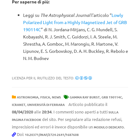
Per saperne di più:
Leggi su
The Astrophysical Journal
l’articolo “
Lowly
Polarized Light from a Highly Magnetized Jet of GRB
190114C
” di N. Jordana-Mitjans, C. G. Mundell, S.
Kobayashi, R. J. Smith, C. Guidorzi, I. A. Steele, M.
Shrestha, A. Gomboc, M. Marongiu, R. Martone, V.
Lipunov, E. S. Gorbovskoy, D. A. H. Buckley, R. Rebolo e
N. M. Budnev
LICENZA PER IL RIUTILIZZO DEL TESTO:
,
,
,
,
ASTRONOMIA
FISICA
NEWS
GAMMA RAY BURST
GRB 190114C
,
Articolo pubblicato il
ICRANET
UNIVERSITÀ DI FERRARA
08/04/2020
alle
20:34
. I commenti sono aperti a tutti
SULLA
del sito. Per segnalare alla redazione refusi,
PAGINA FACEBOOK
imprecisioni ed errori è invece disponibile un
.
MODULO DEDICATO
Doi:
10.20371/INAF/2724-2641/1687608