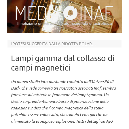
Il notiziario online dell’Istituto nazionale di astrofisica
Vai al contenuto
IPOTESI SUGGERITA DALLA RIDOTTA POLARIZZAZIONE DI GRB 190114C
Lampi gamma dal collasso di
campi magnetici
Un nuovo studio internazionale condotto dall’Università di
Bath, che vede coinvolti tre ricercatori associati Inaf, sembra
fare luce sul misterioso fenomeno dei lampi gamma. Un
livello sorprendentemente basso di polarizzazione della
radiazione indica che il campo magnetico della stella
potrebbe essere collassato, rilasciando l'energia che ha
alimentato la prodigiosa esplosione. Tutti i dettagli su ApJ