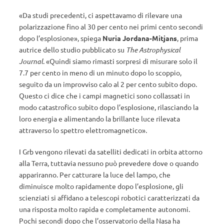
«Da studi precedenti, ci aspettavamo di rilevare una
polarizzazione fino al 30 per cento nei primi cento secondi
dopo l’esplosione», spiega
Nuria Jordana-Mitjans
, prima
autrice dello studio pubblicato su
The Astrophysical
Journal
. «Quindi siamo rimasti sorpresi di misurare solo il
7.7 per cento in meno di un minuto dopo lo scoppio,
seguito da un improvviso calo al 2 per cento subito dopo.
Questo ci dice che i campi magnetici sono collassati in
modo catastrofico subito dopo l’esplosione, rilasciando la
loro energia e alimentando la brillante luce rilevata
attraverso lo spettro elettromagnetico».
I Grb vengono rilevati da satelliti dedicati in orbita attorno
alla Terra, tuttavia nessuno può prevedere dove o quando
appariranno. Per catturare la luce del lampo, che
diminuisce molto rapidamente dopo l’esplosione, gli
scienziati si affidano a telescopi robotici caratterizzati da
una risposta molto rapida e completamente autonomi.
Pochi secondi dopo che l’osservatorio della Nasa ha