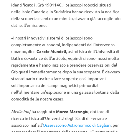
identificato il Grb 190114C, i telescopi robotici situati
nelle Isole Canarie e in Sudafrica hanno ricevuto la notifica
della scoperta e, entro un minuto, stavano già raccogliendo
dati sull’emissione.
«I nostri innovativi sistemi di telescopi sono
completamente autonomi, indipendenti dall’intervento
umano», dice
Carole Mundell
, astrofisica dell’Università di
Bath e co-autrice dell’articolo, «quindi si sono mossi molto
rapidamente e hanno iniziato a prendere osservazioni del
Grb quasi immediatamente dopo la sua scoperta. È davvero
straordinario riuscire a fare scoperte così importanti
sull’importanza dei campi magnetici primordiali
nell’alimentare un’esplosione in una galassia lontana, dalla
comodità delle nostre case».
Media Inaf
ha raggiunto
Marco Marongiu
, dottore di
ricerca in fisica all’Università degli Studi di Ferrara e
associato Inaf all’
Osservatorio Astronomico di Cagliari
, per
comprendere l’importanza della scoperta. «Questo studio