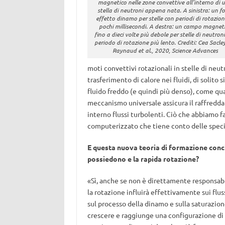
magnetico nelle zone convettive all’interno di 
stella di neutroni appena nata. A sinistra: un fo
effetto dinamo per stelle con periodi di rotazion
pochi millisecondi. A destra: un campo magnet
fino a dieci volte più debole per stelle di neutron
periodo di rotazione più lento. Crediti: Cea Sacle
Raynaud
et al.
, 2020,
Science Advances
moti convettivi rotazionali in stelle di ne
trasferimento di calore nei fluidi, di solito s
fluido freddo (e quindi più denso), come qua
meccanismo universale assicura il raffredda
interno flussi turbolenti. Ciò che abbiamo f
computerizzato che tiene conto delle specifi
E questa nuova teoria di formazione conc
possiedono e la rapida rotazione?
«Sì, anche se non è direttamente responsabil
la rotazione influirà effettivamente sui flu
sul processo della dinamo e sulla saturazio
crescere e raggiunge una configurazione di