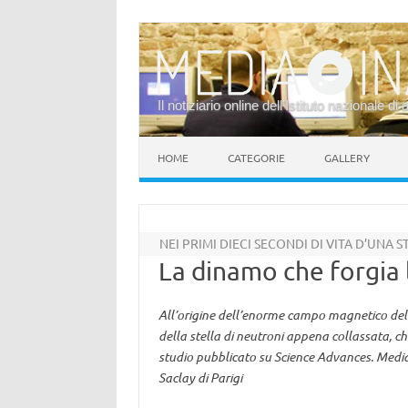
Il notiziario online dell’Istituto nazionale di 
Vai al contenuto
HOME
CATEGORIE
GALLERY
NEI PRIMI DIECI SECONDI DI VITA D’UNA 
La dinamo che forgia
All’origine dell’enorme campo magnetico dell
della stella di neutroni appena collassata, c
studio pubblicato su Science Advances. Media
Saclay di Parigi