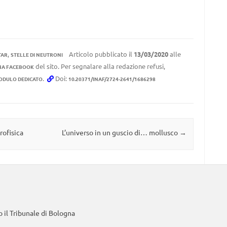
,
Articolo pubblicato il
13/03/2020
alle
TAR
STELLE DI NEUTRONI
del sito. Per segnalare alla redazione refusi,
NA FACEBOOK
.
Doi:
ODULO DEDICATO
10.20371/INAF/2724-2641/1686298
rofisica
L’universo in un guscio di… mollusco
→
 il Tribunale di Bologna