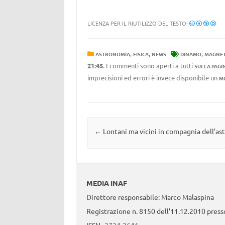
LICENZA PER IL RIUTILIZZO DEL TESTO:
,
,
,
ASTRONOMIA
FISICA
NEWS
DINAMO
MAGNE
21:45
. I commenti sono aperti a tutti
SULLA PAGI
imprecisioni ed errori è invece disponibile un
M
Navigazione articolo
←
Lontani ma vicini in compagnia dell’ast
MEDIA INAF
Direttore responsabile: Marco Malaspina
Registrazione n. 8150 dell’11.12.2010 presso