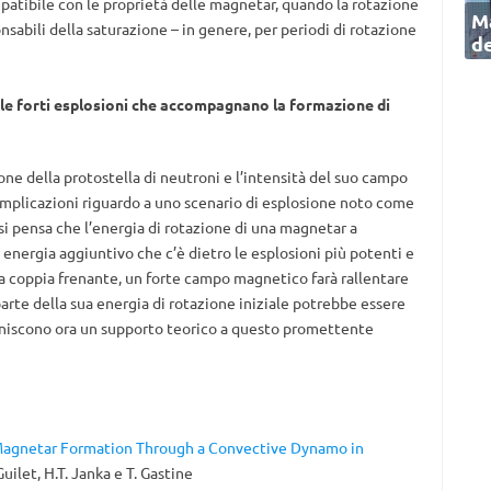
patibile con le proprietà delle magnetar, quando la rotazione
Ma
onsabili della saturazione – in genere, per periodi di rotazione
de
le forti esplosioni che accompagnano la formazione di
one della protostella di neutroni e l’intensità del suo campo
 implicazioni riguardo a uno scenario di esplosione noto come
 si pensa che l’energia di rotazione di una magnetar a
 energia aggiuntivo che c’è dietro le esplosioni più potenti e
a coppia frenante, un forte campo magnetico farà rallentare
parte della sua energia di rotazione iniziale potrebbe essere
 forniscono ora un supporto teorico a questo promettente
agnetar Formation Through a Convective Dynamo in
Guilet, H.T. Janka e T. Gastine