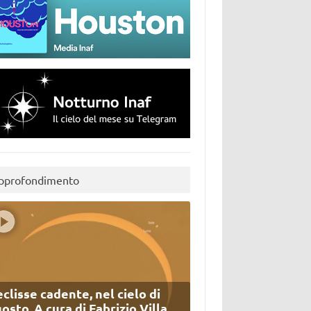
pprofondimento
eclisse cadente, nel cielo di
osto. A cura di Fabrizio Villa