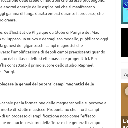
a rotazione delle stelle di neutroni che da esse provengono.
e enormi energie delle esplosioni che si manifestano
raggi gamma di lunga durata emessi durante il processo, che
no creare.
e, dell’Institut de Physique du Globe di Parigi e del Max
a sviluppato un nuovo e dettagliato modello, pubblicato oggi
 la genesi dei giganteschi campi magnetici che
verso l’amplificazione di deboli campi preesistenti quando
mano dal collasso delle stelle massicce progenitrici. Per
f
ha contattato il primo autore dello studio,
Raphaël
i Parigi.
A
iegare la genesi dei potenti campi magnetici delle
canale per la formazione delle magnetar nelle supernove a
a morte di stelle massicce. Proponiamo che i forti campi
to di un processo di amplificazione noto come “effetto
L’
e nel nucleo esterno della Terra e che genera il campo
ag