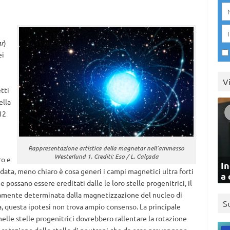
ar
)
ei
V
tti
ella
12
Rappresentazione artistica della magnetar nell’ammasso
Westerlund 1. Crediti: Eso / L. Calçada
ro e
In
data, meno chiaro è cosa generi i campi magnetici ultra forti
a 
possano essere ereditati dalle le loro stelle progenitrici, il
eramente determinata dalla magnetizzazione del nucleo di
S
ia, questa ipotesi non trova ampio consenso. La principale
elle stelle progenitrici dovrebbero rallentare la rotazione