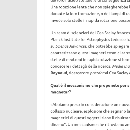
del loro nucleo stellare, e di conseguenza l
Una rotazione lenta che non spiegherebbe l
durante la loro formazione, o dei lampi di 
invece solo stelle in rapida rotazione posso
Un team di scienziati del Cea Saclay frances
Planck Institute for Astrophysics tedesco h
su
Science Advances
, che potrebbe spiegare
caratterizzano questi magneti cosmici attra
stelle di neutroni in rapida rotazione si for
conoscere i dettagli della ricerca,
Media Ina
Raynaud
, ricercatore
postdoc
al Cea Saclay d
Qual è il meccanismo che proponete per sp
magnetar?
«Abbiamo preso in considerazione un nuovo 
collasso nucleare, esplosioni che segnano l
magnetici di questi oggetti siano il risulta
dinamo”. Un meccanismo che ritroviamo anch