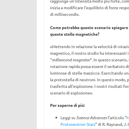
raggiunge un’intensità molto più forte, com
inizia a modificare l’equilibrio di forze resp
di millisecondi».
Come
potrebbe
questo scenario spiegare 
queste stelle magnetiche?
«Mettendo in relazione la velocità di rotazi
magnetico, il nostro studio ha interessanti
“
millisecond magnetar
“. In questo scenario,
rotazione rapida possa essere il serbatoio di
luminose di stelle massicce. Esercitando un
la protostella di neutroni. In questo modo, 
trasferita all’esplosione. I nostri risultati
scenario di esplosione».
Per saperne di più:
Leggi su
Science Advances
l’articolo “
M
Protoneutron Stars
” di
R. Raynaud, J. 