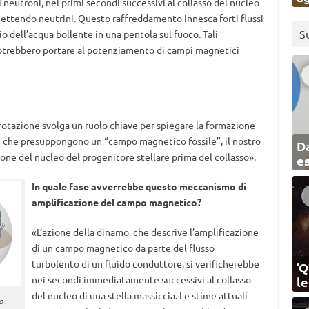
 neutroni, nei primi secondi successivi al collasso del nucleo
emettendo neutrini. Questo raffreddamento innesca forti flussi
S
io dell’acqua bollente in una pentola sul fuoco. Tali
potrebbero portare al potenziamento di campi magnetici
rotazione svolga un ruolo chiave per spiegare la formazione
i che presuppongono un “campo magnetico fossile”, il nostro
Da
ne del nucleo del progenitore stellare prima del collasso».
e
In quale fase avverrebbe questo meccanismo di
amplificazione del campo magnetico?
«L’azione della dinamo, che descrive l’amplificazione
di un campo magnetico da parte del flusso
turbolento di un fluido conduttore, si verificherebbe
‘Q
nei secondi immediatamente successivi al collasso
l
del nucleo di una stella massiccia. Le stime attuali
o