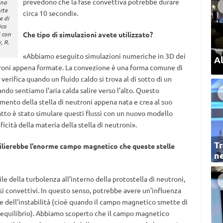
prevedono che la fase convettiva potrebbe durare
una
rte
circa 10 secondi».
e di
ico
i con
Che tipo di
simulazioni avete utilizzato?
y, R.
«Abbiamo eseguito simulazioni numeriche in 3D dei
Al
utroni appena formate. La convezione è una forma comune di
i verifica quando un fluido caldo si trova al di sotto di un
ndo sentiamo l’aria calda salire verso l’alto. Questo
mento della stella di neutroni appena nata e crea al suo
atto è stato simulare questi flussi con un nuovo modello
cità della materia della stella di neutroni».
Tr
ilierebbe l’enorme campo magnetico che queste stelle
ne
e della turbolenza all’interno della protostella di neutroni,
ssi convettivi. In questo senso, potrebbe avere un’influenza
ne dell’instabilità (cioè quando il campo magnetico smette di
 equilibrio). Abbiamo scoperto che il campo magnetico