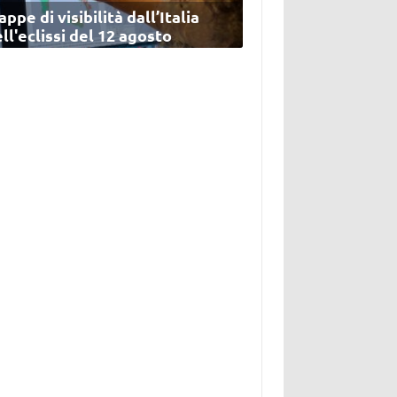
ppe di visibilità dall’Italia
ll'eclissi del 12 agosto