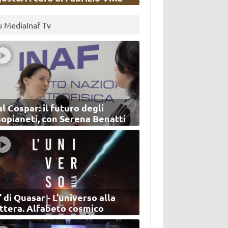
u MediaInaf Tv
l Cospar: il futuro degli
sopianeti, con Serena Benatti
’ di Quasar - L'universo alla
ettera. Alfabeto cosmico