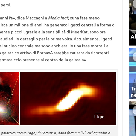
persi.
 anni fa», dice Maccagni a
Media Inaf
, «una fase meno
irca un milione di anni, ha generato i getti centrali a forma di
mente piccoli, grazie alla sensibilità di MeerKat, sono ora
Al
studiarli in dettaglio per la prima volta. Attualmente, i getti
dal nucleo centrale ma sono anch’essi in una fase morta. La
o galattico attivo di FornaxA sarebbe causata da ricorrenti
rmassiccio presente al centro della galassia».
Tr
ne
galattico attivo (Agn) di Fornax A, dalla forma a “S”. Nel riquadro a