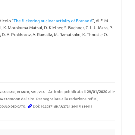
ticolo “
The flickering nuclear activity of Fornax A
”, di F. M.
, K. Morokuma-Matsui, D. Kleiner, S. Buchner, G. I. J. Józsa, P.
, D. A. Prokhorov, A. Ramaila, M. Ramatsoku, K. Thorat e O.
,
,
,
Articolo pubblicato il
29/01/2020
alle
 CAGLIARI
PLANCK
SRT
VLA
del sito. Per segnalare alla redazione refusi,
NA FACEBOOK
.
Doi:
ODULO DEDICATO
10.20371/INAF/2724-2641/1684411