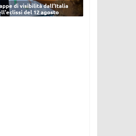
ppe di visibilità dall’Italia
ll'eclissi del 12 agosto