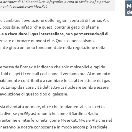
na distanza di 3260 anni luce. Infografica a cura di Media Inaf a partire
Ma
mmagini realizzate con MeerKat
de
 cambiare l’evoluzione delle regioni centrali di Fornax A, e
È possibile, infatti, che questi continui getti di plasma
e a riscaldare il gas interstellare, non permettendogli di
densare e formare nuove stelle. Questo meccanismo,
ente gioca un ruolo fondamentale nella regolazione della
e emessa da Fornax A indicano che solo molteplici e rapide
 lobi e i getti centrali così come li vediamo ora. Al momento
abilmente contribuito a cambiare le caratteristiche del gas
 A. La rapida ricorsività dell’attività nucleare sembra essere
evoluzione di questo tipo di galassie.
, sia diventata normale, oltre che fondamentale, la stretta
da diverse
facility
astronomiche come il Sardinia Radio
 di antenne e interferometri come MeerKat, Mwa e Vla che nel
zioneranno le nostre conoscenze in modo ancora più radicale.