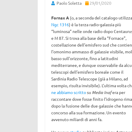
Paolo Soletta
29/01/2020
Fornax A
(o, a seconda del catalogo utilizza
Ngc 1316
) è la terza radio-galassia più
“luminosa” nelle onde radio dopo Centauru
e M 87. Si trova alla base della “Fornace”,
costellazione dell’emisfero sud che contie
l’omonimo ammasso di galassie visibile, mo
basso sull’orizzonte, fino a latitudini
mediterranee, e dunque osservabile da alcu
telescopi dell’emisfero boreale come il
Sardinia Radio Telescope (già a Milano, ad
esempio, risulta invisibile). L’ultima volta c
ne abbiamo scritto
su
Media Inaf
era per
raccontare dove fosse finito l’idrogeno rim
dopo la fusione delle due galassie che hann
concorso alla sua formazione. Un evento
avvenuto miliardi di anni fa.