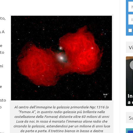
to,
s A
ne
V
lto
ni
he
In
asto
a 
o
Al centro dell’immagine la galassia primordiale Ngc 1316 (o
“Fornax A”, in quanto radio-galassia più brillante nella
costellazione della Fornace) distante oltre 60 milioni di anni
S
Luce da noi. In rosso è marcato l’immenso alone radio che
circonda la galassia, estendendosi per un milione di anni luce
da parte a parte. Il trattino bianco in basso a destra