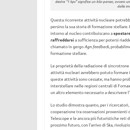
destra “1 kpc” significa un kilo-parsec, ovvero u
dalle i
Questa ricorrente attività nucleare potrebbe
persino la sua storia di formazione stellare. 
intorno al nucleo contribuiscano a
spostare 
raffreddarsi
a sufficienza per potersi riad
chiamato in gergo
Agn feedback
, probabilm
formazione stellare.
Le proprietà della radiazione di sincrotron
attività nucleari avrebbero potuto formare i
queste attività sono cessate, ma hanno prob
interstellare nelle regioni centrali di Fornax
un altro elemento necessario a descrivere l’
Lo studio dimostra quanto, per i ricercatori
cooperazione tra osservazioni provenienti 
Telescope e le ancora più futuristiche reti
prossimo futuro, con l’arrivo di Ska, rivolu