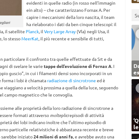
evidenti in quelle radio (in rosso nell’immagin
ein alto) – che caratterizzano Fornax A. Per
S
capire i meccanismi della loro nascita, il team
agliari
ha rielaborato i dati da ben cinque telescopi: il
, il satellite
Planck
, il
Very Large Array
(Vla) negli Usa, il
e, lo stesso
MeerKat
, il più recente e sensibile di tutti,
n particolare il confronto tra quelle effettuate da Srt e da
Da
gni di svelare le varie
tappe dell’evoluzione di Fornax A
. I
e
pio guscio”, in cui i filamenti densi sono incorporati in un
e forma i lobi è chiamata
radiazione di sincrotrone
ed è
che viaggiano a velocità prossima a quella della luce, seguendo
del campo magnetico che le convoglia.
assieme alle proprietà della loro radiazione di sincrotrone a
 essere formati attraverso
molteplici
episodi di attività
‘Q
prietà dei lobi indicano inoltre che l’ultimo episodio di
l
nterno particelle relativistiche è abbastanza recente e breve
o sarebbe iniziato
24 milioni di anni fa
, e avrebbe avuto una