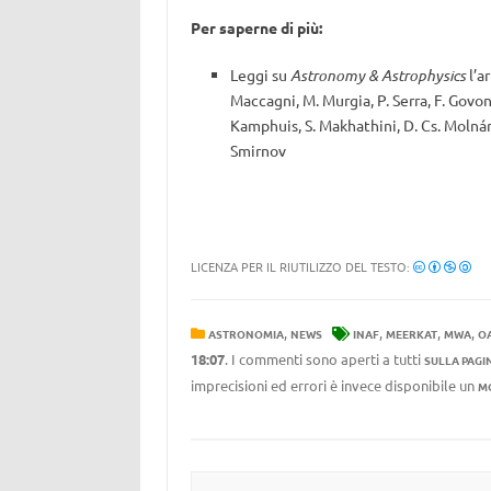
Per saperne di più:
Leggi su
Astronomy & Astrophysics
l’ar
Maccagni, M. Murgia, P. Serra, F. Govoni
Kamphuis, S. Makhathini, D. Cs. Molnár
Smirnov
LICENZA PER IL RIUTILIZZO DEL TESTO:
,
,
,
,
ASTRONOMIA
NEWS
INAF
MEERKAT
MWA
OA
18:07
. I commenti sono aperti a tutti
SULLA PAGI
imprecisioni ed errori è invece disponibile un
M