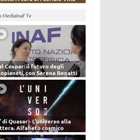
u MediaInaf Tv
l Cospar: il futuro degli
sopianeti, con Serena Benatti
’ di Quasar - L'universo alla
ettera. Alfabeto cosmico