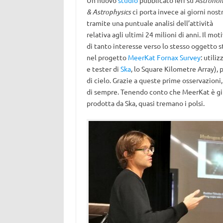
Un nuovo
studio
pubblicato ieri su
Astrono
& Astrophysics
ci porta invece ai giorni nostr
tramite una puntuale analisi dell’attività
relativa agli ultimi 24 milioni di anni. Il mot
di tanto interesse verso lo stesso oggetto s
nel progetto
MeerKat Fornax Survey
: utili
e tester di
Ska
, lo Square Kilometre Array), 
di cielo. Grazie a queste prime osservazioni
di sempre. Tenendo conto che MeerKat è gius
prodotta da Ska, quasi tremano i polsi.