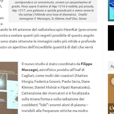
my
corrisponde a un arcominuto, ovvero un sessantesimo di
i,
grado. Poco sopra il centro di Ngc 1316 è visibile, più piccola,
Ngc 1317, una galassia a spirale grande più o meno come la
Via Lattea (100mila anni luce di diametro). Crediti
ivo
immagine: F. Maccagni, D. Kleiner, Inaf-Oac, Sarao
ta
zzando le 64 antenne del radiotelescopio MeerKat (precursore
punta a svelare quanti più segreti possibile di questo angolo
, sono state ottenute le immagini radio più nitide e profonde
to un aperitivo dell’incredibile quantità di dati che verrà
Il nuovo studio è stato coordinato da
Filippo
A
Maccagni,
astrofisico
postdoc
all’Inaf di
Cagliari, come molti dei coautori (Matteo
Murgia, Federica Govoni, Paolo Serra, Dane
Kleiner, Daniel Molnár e Mpati Ramatsoku).
L’attenzione dei ricercatori si è focalizzata
sulla strana forma e sulla radiazione dei
cosiddetti “lobi”: enormi aloni di plasma –
L’
invisibili alle frequenze ottiche ma molto
ag