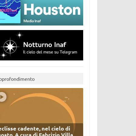
pprofondimento
eclisse cadente, nel cielo di
osto. A cura di Fabrizio Villa