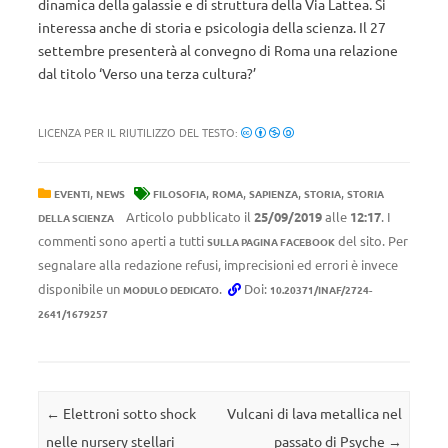
dinamica della galassie e di struttura della Via Lattea. Si
interessa anche di storia e psicologia della scienza. Il 27
settembre presenterà al convegno di Roma una relazione
dal titolo ‘Verso una terza cultura?’
LICENZA PER IL RIUTILIZZO DEL TESTO:
,
,
,
,
,
EVENTI
NEWS
FILOSOFIA
ROMA
SAPIENZA
STORIA
STORIA
Articolo pubblicato il
25/09/2019
alle
12:17
. I
DELLA SCIENZA
commenti sono aperti a tutti
del sito. Per
SULLA PAGINA FACEBOOK
segnalare alla redazione refusi, imprecisioni ed errori è invece
disponibile un
.
Doi:
MODULO DEDICATO
10.20371/INAF/2724-
2641/1679257
Navigazione articolo
←
Elettroni sotto shock
Vulcani di lava metallica nel
nelle nursery stellari
passato di Psyche
→