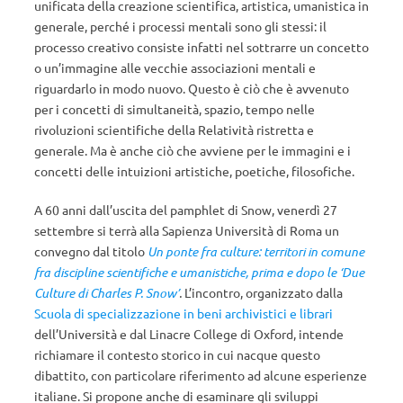
unificata della creazione scientifica, artistica, umanistica in
generale, perché i processi mentali sono gli stessi: il
processo creativo consiste infatti nel sottrarre un concetto
o un’immagine alle vecchie associazioni mentali e
riguardarlo in modo nuovo. Questo è ciò che è avvenuto
per i concetti di simultaneità, spazio, tempo nelle
rivoluzioni scientifiche della Relatività ristretta e
generale. Ma è anche ciò che avviene per le immagini e i
concetti delle intuizioni artistiche, poetiche, filosofiche.
A 60 anni dall’uscita del pamphlet di Snow, venerdì 27
settembre si terrà alla Sapienza Università di Roma un
convegno dal titolo
Un ponte fra culture: territori in comune
fra discipline scientifiche e umanistiche, prima e dopo le ‘Due
Culture di Charles P. Snow’
.
L’incontro, organizzato dalla
Scuola di specializzazione in beni archivistici e librari
dell’Università e dal Linacre College di Oxford, intende
richiamare il contesto storico in cui nacque questo
dibattito, con particolare riferimento ad alcune esperienze
italiane. Si propone anche di esaminare gli sviluppi