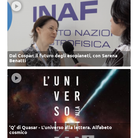
Dal Cospar: il futuro degli esopianeti, con Serena
Benatti
‘Q’ di Quasar - L'universo alla lettera. Alfabeto
cosmico