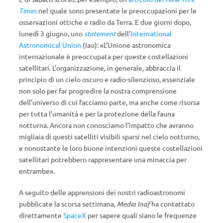
Times
nel quale sono presentate le preoccupazioni per le
osservazioni ottiche e radio da Terra. E due giorni dopo,
lunedì 3 giugno, uno
statement
dell’
International
Astronomical Union
(Iau): «L’Unione astronomica
internazionale è preoccupata per queste costellazioni
satellitari. L’organizzazione, in generale, abbraccia il
principio di un cielo oscuro e radio-silenzioso, essenziale
non solo per far progredire la nostra comprensione
dell’universo di cui facciamo parte, ma anche come risorsa
per tutta l’umanità e per la protezione della fauna
notturna. Ancora non conosciamo l’impatto che avranno
migliaia di questi satelliti visibili sparsi nel cielo notturno,
e nonostante le loro buone intenzioni queste costellazioni
satellitari potrebbero rappresentare una minaccia per
entrambe».
A seguito delle apprensioni dei nostri radioastronomi
pubblicate la scorsa settimana,
Media Inaf
ha contattato
direttamente
SpaceX
per sapere quali siano le frequenze