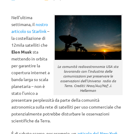
Nell’ultima
settimana, il
nostro
articolo su Starlink
–
la costellazione di
12mila satelliti che
Elon Musk
sta
mettendo in orbita
per garantire la
La comunità radioastronomia USA sta
lavorando con l’industria delle
copertura internet a
comunicazioni per preservare le
banda larga su scala
osservazioni dell’Universo radio da
Terra. Crediti: Nrao/Aui/Nsf; J.
planetaria – non è
Hellerman
stato l’unico a
presentare perplessità da parte della comunità
astronomica sulla rete di satelliti per uso commerciale che
potenzialmente potrebbe disturbare le osservazioni
scientifiche da Terra.
È di sabato scorso, per esempio, un
articolo del
New York