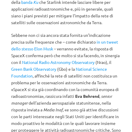
della
banda
Ku
che Starlink intende lasciare libere per
applicazioni radioastronomiche e, più in generale, quali
siano i piani previsti per mitigare l’impatto della rete di
satelliti sulle osservazioni astronomiche da Terra.
Sebbene non ci sia ancora stata fornita un’indicazione
precisa sulle frequenze che – come dichiarato
in un tweet
dello stesso Elon Musk
– verranno evitate, la risposta di
SpaceX conferma però che molto si sta facendo, in sinergia
con il
National Radio Astronomy Observatory
(Nrao), il
Green Bank Observatory
(Gbo) e la
National Science
Foundation
, affinché la rete di satelliti non costituisca un
problema per le osservazioni astronomiche da Terra.
«SpaceX si sta già coordinando con la comunità europea di
radioastronomia», rassicura infatti
Eva Behrend
,
senior
manager
dell’azienda aerospaziale statunitense, nella
risposta inviata a
Media Inaf
, «e sono già attive discussioni
con le parti interessate negli Stati Uniti per identificare in
modo proattivo le modalità con le quali lavorare insieme
per proteggere le attività radioastronomiche critiche. Sono