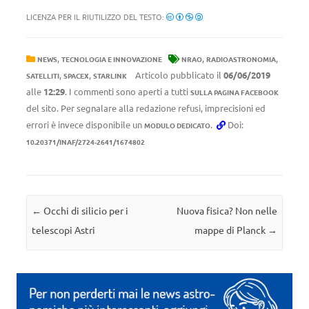
LICENZA PER IL RIUTILIZZO DEL TESTO:
,
,
,
NEWS
TECNOLOGIA E INNOVAZIONE
NRAO
RADIOASTRONOMIA
,
,
Articolo pubblicato il
06/06/2019
SATELLITI
SPACEX
STARLINK
alle
12:29
. I commenti sono aperti a tutti
SULLA PAGINA FACEBOOK
del sito. Per segnalare alla redazione refusi, imprecisioni ed
errori è invece disponibile un
.
Doi:
MODULO DEDICATO
10.20371/INAF/2724-2641/1674802
Navigazione articolo
←
Occhi di silicio per i
Nuova fisica? Non nelle
telescopi Astri
mappe di Planck
→