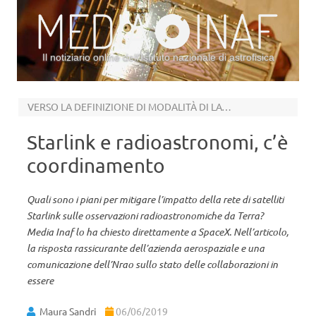
Il notiziario online dell’Istituto nazionale di astrofisica
Vai al contenuto
VERSO LA DEFINIZIONE DI MODALITÀ DI LAVORO CONDIVISE
Starlink e radioastronomi, c’è
coordinamento
Quali sono i piani per mitigare l’impatto della rete di satelliti
Starlink sulle osservazioni radioastronomiche da Terra?
Media Inaf lo ha chiesto direttamente a SpaceX. Nell’articolo,
la risposta rassicurante dell’azienda aerospaziale e una
comunicazione dell’Nrao sullo stato delle collaborazioni in
essere
Maura Sandri
06/06/2019