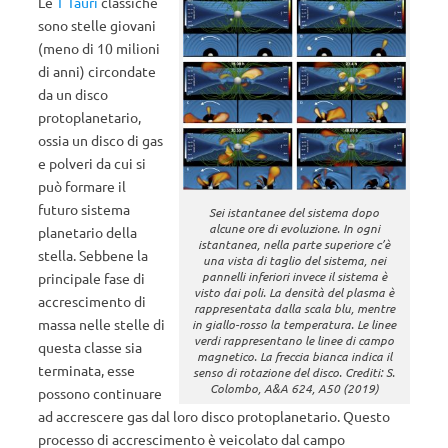
Le
T Tauri
classiche
sono stelle giovani
(meno di 10 milioni
di anni) circondate
da un disco
protoplanetario,
ossia un disco di gas
e polveri da cui si
può formare il
futuro sistema
Sei istantanee del sistema dopo
alcune ore di evoluzione. In ogni
planetario della
istantanea, nella parte superiore c’è
stella. Sebbene la
una vista di taglio del sistema, nei
pannelli inferiori invece il sistema è
principale fase di
visto dai poli. La densità del plasma è
accrescimento di
rappresentata dalla scala blu, mentre
massa nelle stelle di
in giallo-rosso la temperatura. Le linee
verdi rappresentano le linee di campo
questa classe sia
magnetico. La freccia bianca indica il
terminata, esse
senso di rotazione del disco. Crediti: S.
Colombo, A&A 624, A50 (2019)
possono continuare
ad accrescere gas dal loro disco protoplanetario. Questo
processo di accrescimento è veicolato dal campo