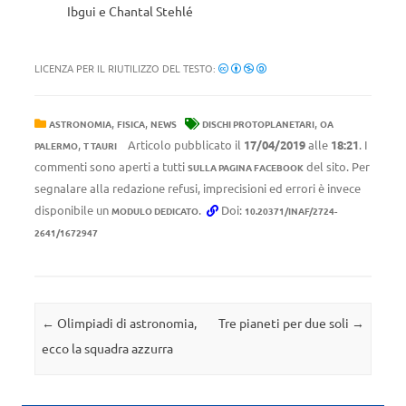
Ibgui e Chantal Stehlé
LICENZA PER IL RIUTILIZZO DEL TESTO:
,
,
,
ASTRONOMIA
FISICA
NEWS
DISCHI PROTOPLANETARI
OA
,
Articolo pubblicato il
17/04/2019
alle
18:21
. I
PALERMO
T TAURI
commenti sono aperti a tutti
del sito. Per
SULLA PAGINA FACEBOOK
segnalare alla redazione refusi, imprecisioni ed errori è invece
disponibile un
.
Doi:
MODULO DEDICATO
10.20371/INAF/2724-
2641/1672947
Navigazione articolo
←
Olimpiadi di astronomia,
Tre pianeti per due soli
→
ecco la squadra azzurra