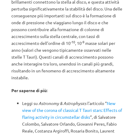
brillamenti connettono la stella al disco, e questa attività
perturba significativamente la stabilità del disco. Una delle
conseguenze più importanti sul disco è la formazione di
onde di pressione che viaggiano lungo il disco e che
possono contribuire alla formazione di colonne di
accrescimento sulla stella centrale, con tassi di
-10
-9
accrescimento dell’ordine di 10
, 10
masse solari per
anno (valori che vengono tipicamente osservati nelle
stelle T Tauri). Questi canali di accrescimento possono
anche interagire tra loro, unendosi in canali più grandi,
risultando in un fenomeno di accrescimento altamente
instabile.
Per saperne di più:
Leggi su
Astronomy & Astrophysics
l’articolo “
New
view of the corona of classical T Tauri stars: Effects of
flaring activity in circumstellar disks
“, di Salvatore
Colombo, Salvatore Orlando, Giovanni Peres, Fabio
Reale, Costanza Argiroffi, Rosaria Bonito, Laurent