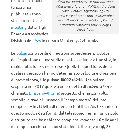
risultati ottenuti
della National Science Foundation e
l’Osservatorio a raggi X Chandra della
(ancora non
Nasa. Crediti: Jayanne English,
pubblicati) sono
University of Manitoba, utilizzando i
stati presentati al
dati Nrao / F. Schinzel et al., Drao /
Canadian Galactic Plane Survey e
meeting
della High
Nasa / Iras
Energy Astrophysics
Division dell’
Aas
in corso a Monterey, California
.
Le
pulsar
sono stelle di neutroni superdense, prodotte
dall’esplosione di una stella massiccia giunta a fine vita, in
rapida rotazione su se stesse. Quella in questione, della
quale i ricercatori hanno determinato velocità e direzione
di provenienza, è la
pulsar J0002+6216
. Una pulsar
scoperta nel 2017 grazie a un progetto di
citizen science
chiamato
Einstein@Home
: progetto che ha coinvolto
semplici cittadini – usando il “tempo morto” dei loro
computer – in attività di ricerca scientifica. Analizzando in
questo modo i dati forniti dal telescopio Fermi – un calcolo
distribuito che ha richiesto complessivamente 10mila anni
di tempo macchina – sono state identificate, a oggi, 23