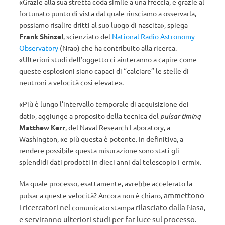
«Grazie alla sua stretta coda simile a una freccia, e grazie al
fortunato punto di vista dal quale riusciamo a osservarla,
possiamo risalire dritti al suo luogo di nascita», spiega
Frank Shinzel
, scienziato del
National Radio Astronomy
Observatory
(Nrao) che ha contribuito alla ricerca.
«Ulteriori studi dell’oggetto ci aiuteranno a capire come
queste esplosioni siano capaci di “calciare” le stelle di
neutroni a velocità così elevate».
«Più è lungo l’intervallo temporale di acquisizione dei
dati», aggiunge a proposito della tecnica del
pulsar timing
Matthew Kerr
, del Naval Research Laboratory, a
Washington, «e più questa è potente. In definitiva, a
rendere possibile questa misurazione sono stati gli
splendidi dati prodotti in dieci anni dal telescopio Fermi».
Ma quale processo, esattamente, avrebbe accelerato la
ammettono
pulsar a queste velocità? Ancora non è chiaro,
i ricercatori nel
rilasciato dalla Nasa,
comunicato stampa
e serviranno
ulteriori studi per far luce sul processo.