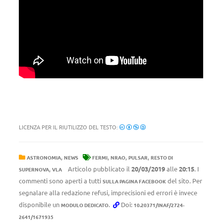
LICENZA PER IL RIUTILIZZO DEL TESTO:
,
,
,
,
ASTRONOMIA
NEWS
FERMI
NRAO
PULSAR
RESTO DI
,
Articolo pubblicato il
20/03/2019
alle
20:15
. I
SUPERNOVA
VLA
commenti sono aperti a tutti
del sito. Per
SULLA PAGINA FACEBOOK
segnalare alla redazione refusi, imprecisioni ed errori è invece
disponibile un
.
Doi:
MODULO DEDICATO
10.20371/INAF/2724-
2641/1671935