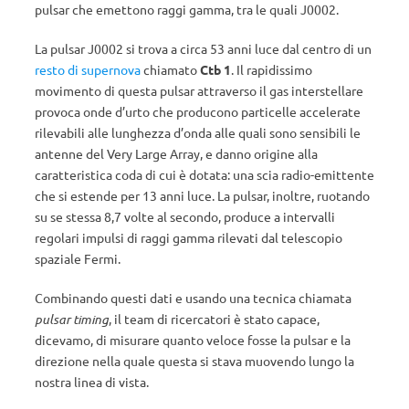
pulsar che emettono raggi gamma, tra le quali J0002.
La pulsar J0002 si trova a circa 53 anni luce dal centro di un
resto di supernova
chiamato
Ctb 1
. Il rapidissimo
movimento di questa pulsar attraverso il gas interstellare
provoca onde d’urto che producono particelle accelerate
rilevabili alle lunghezza d’onda alle quali sono sensibili le
antenne del Very Large Array, e danno origine alla
caratteristica coda di cui è dotata: una scia radio-emittente
che si estende per 13 anni luce. La pulsar, inoltre, ruotando
su se stessa 8,7 volte al secondo, produce a intervalli
regolari impulsi di raggi gamma rilevati dal telescopio
spaziale Fermi.
Combinando questi dati e usando una tecnica chiamata
pulsar timing
, il team di ricercatori è stato capace,
dicevamo, di misurare quanto veloce fosse la pulsar e la
direzione nella quale questa si stava muovendo lungo la
nostra linea di vista.