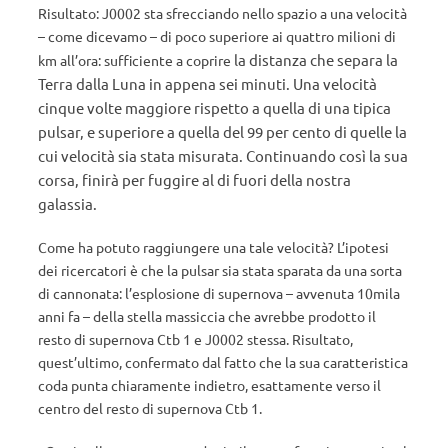
Risultato: J0002 sta sfrecciando nello spazio a una velocità
– come dicevamo – di poco superiore ai quattro milioni di
la distanza che separa la
km all’ora: sufficiente a coprire
Terra dalla Luna in appena sei minuti. Una velocità
cinque volte maggiore rispetto a quella di una tipica
pulsar, e superiore a quella del 99 per cento di quelle la
cui velocità sia stata misurata. Continuando così la sua
corsa,
finirà per fuggire al di fuori della nostra
galassia.
Come ha potuto raggiungere una tale velocità? L’ipotesi
dei ricercatori è che la pulsar sia stata sparata da una sorta
di cannonata: l’esplosione di supernova – avvenuta 10mila
anni fa – della stella massiccia che avrebbe prodotto il
resto di supernova Ctb 1 e J0002 stessa. Risultato,
quest’ultimo, confermato dal fatto che la sua caratteristica
coda punta chiaramente indietro, esattamente verso il
centro del resto di supernova Ctb 1.