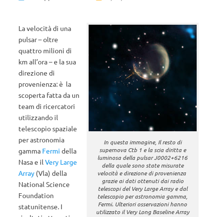
La velocità di una
pulsar – oltre
quattro milioni di
km all’ora – e la sua
direzione di
provenienza: è la
scoperta fatta da un
team di ricercatori
utilizzando il
telescopio spaziale
per astronomia
In questa immagine, Il resto di
supernova Ctb 1 e la scia diritta e
gamma
Fermi
della
luminosa della pulsar J0002+6216
Nasa e il
Very Large
della quale sono state misurate
Array
(Vla) della
velocità e direzione di provenienza
grazie ai dati ottenuti dai radio
National Science
telescopi del Very Large Array e dal
Foundation
telescopio per astronomia gamma,
Fermi. Ulteriori osservazioni hanno
statunitense. I
utilizzato il Very Long Baseline Array