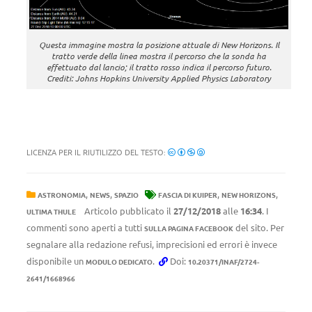
Questa immagine mostra la posizione attuale di New Horizons. Il
tratto verde della linea mostra il percorso che la sonda ha
effettuato dal lancio; il tratto rosso indica il percorso futuro.
Crediti: Johns Hopkins University Applied Physics Laboratory
LICENZA PER IL RIUTILIZZO DEL TESTO:
,
,
,
,
ASTRONOMIA
NEWS
SPAZIO
FASCIA DI KUIPER
NEW HORIZONS
Articolo pubblicato il
27/12/2018
alle
16:34
. I
ULTIMA THULE
commenti sono aperti a tutti
del sito. Per
SULLA PAGINA FACEBOOK
segnalare alla redazione refusi, imprecisioni ed errori è invece
disponibile un
.
Doi:
MODULO DEDICATO
10.20371/INAF/2724-
2641/1668966