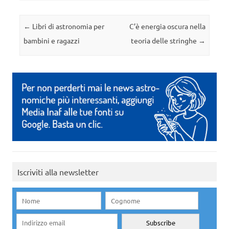
Navigazione articolo
←
Libri di astronomia per
C’è energia oscura nella
bambini e ragazzi
teoria delle stringhe
→
Iscriviti alla newsletter