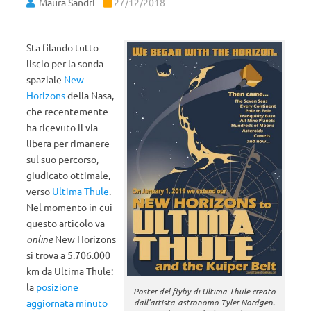
Maura Sandri
27/12/2018
Sta filando tutto
liscio per la sonda
spaziale
New
Horizons
della Nasa,
che recentemente
ha ricevuto il via
libera per rimanere
sul suo percorso,
giudicato ottimale,
verso
Ultima Thule
.
Nel momento in cui
questo articolo va
online
New Horizons
si trova a 5.706.000
km da Ultima Thule:
la
posizione
Poster del flyby di Ultima Thule creato
aggiornata minuto
dall’artista-astronomo Tyler Nordgen.