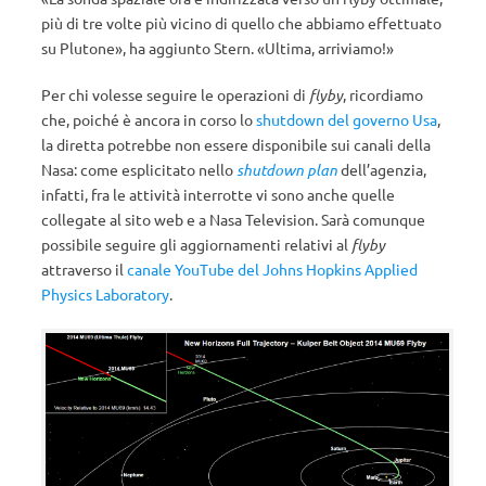
più di tre volte più vicino di quello che abbiamo effettuato
su Plutone», ha aggiunto Stern. «Ultima, arriviamo!»
Per chi volesse seguire le operazioni di
flyby
, ricordiamo
che, poiché è ancora in corso lo
shutdown del governo Usa
,
la diretta potrebbe non essere disponibile sui canali della
Nasa: come esplicitato nello
shutdown plan
dell’agenzia,
infatti, fra le attività interrotte vi sono anche quelle
collegate al sito web e a Nasa Television. Sarà comunque
possibile seguire gli aggiornamenti relativi al
flyby
attraverso il
canale YouTube del Johns Hopkins Applied
Physics Laboratory
.