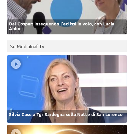
Dal Cospar: inseguendo l'eclissi in volo, con Lucia
Abbo
Su MediaInaf Tv
Silvia Casu a Tgr Sardegna sulla Notte di San Lorenzo