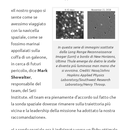
«Il nostro gruppo si
sente come se
avessimo viaggiato
con la navicella
spaziale, come se
fossimo marinai
In questa serie di immagini scattate
appollaiati sulla
dalla Long Range Reconnaissance
Imager (Lorri) a bordo di New Horizons,
coffa di un galeone,
Ultima Thule emerge da dietro le stelle
in cerca di futuri
e diventa più luminosa man mano che
pericoli», dice
Mark
si avvicina. Crediti: Nasa/Johns
Hopkins Applied Physics
Showalter
,
Laboratory/Southwest Research
responsabile del
Laboratory/Henry Throop.
team, del Seti
Institute. «Il team era pienamente d’accordo sul fatto che
la sonda spaziale dovesse rimanere sulla traiettoria più
vicina e la leadership della missione ha adottato la nostra
raccomandazione».
«La sonda spaziale ora è indirizzata verso un flyby ottimale,