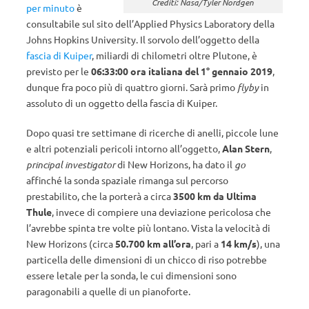
Crediti: Nasa/Tyler Nordgen
per minuto
è
consultabile sul sito dell’Applied Physics Laboratory della
Johns Hopkins University. Il sorvolo dell’oggetto della
fascia di Kuiper
, miliardi di chilometri oltre Plutone, è
previsto per le
06:33:00 ora italiana del 1° gennaio 2019
,
dunque fra poco più di quattro giorni. Sarà primo
flyby
in
assoluto di un oggetto della fascia di Kuiper.
Dopo quasi tre settimane di ricerche di anelli, piccole lune
e altri potenziali pericoli intorno all’oggetto,
Alan Stern
,
principal investigator
di New Horizons, ha dato il
go
affinché la sonda spaziale rimanga sul percorso
prestabilito, che la porterà a circa
3500 km da Ultima
Thule
, invece di compiere una deviazione pericolosa che
l’avrebbe spinta tre volte più lontano. Vista la velocità di
New Horizons (circa
50.700 km all’ora
, pari a
14 km/s
), una
particella delle dimensioni di un chicco di riso potrebbe
essere letale per la sonda, le cui dimensioni sono
paragonabili a quelle di un pianoforte.