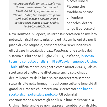
piccole lune di
Illustrazione della sonda spaziale New
Plutone che
Horizons della Nasa che sorvolerà
MU69 del 2014, soprannominato
avrebbero potuto
“Ultima Thule”, tra soli quattro giorni.
diffondere
Sarà il più lontano sorvolo di una
pericolosi detriti
sonda spaziale nella storia. Crediti:
NASA/JHUAPL/SwRI.
lungo il percorso di
New Horizons. All’epoca, un’intensa ricerca non ha rivelato
potenziali rischi per la missione ed il team ha optato per il
piano di volo originale, consentendo a New Horizons di
effettuare in totale sicurezza l’esplorazione storica del
sistema di Plutone nel luglio 2015. Quest’anno,
lo stesso
team ha condotto analisi simili sull’avvicinamento a Ultima
Thule
, ufficialmente designato come
Mu69 2014
. Qualsiasi
struttura ad anello che riflettesse anche solo cinque
decimilionesimi della luce solare intercettata sarebbe
stata visibile nelle immagini, così come tutte le lune più di
grandi di circa tre chilometri, ma i ricercatori
non hanno
scorto alcun potenziale pericolo
. Gli scienziati
continueranno a cercare gli anelli o le lune molto vicini a
Ultima Thule, anche se non rappresenterebbero un rischio.