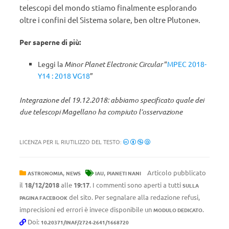
telescopi del mondo stiamo finalmente esplorando
oltre i confini del Sistema solare, ben oltre Plutone».
Per saperne di più:
Leggi la
Minor Planet Electronic Circular
“
MPEC 2018-
Y14 : 2018 VG18
”
Integrazione del 19.12.2018: abbiamo specificato quale dei
due telescopi Magellano ha compiuto l’osservazione
LICENZA PER IL RIUTILIZZO DEL TESTO:
,
,
Articolo pubblicato
ASTRONOMIA
NEWS
IAU
PIANETI NANI
il
18/12/2018
alle
19:17
. I commenti sono aperti a tutti
SULLA
del sito. Per segnalare alla redazione refusi,
PAGINA FACEBOOK
imprecisioni ed errori è invece disponibile un
.
MODULO DEDICATO
Doi:
10.20371/INAF/2724-2641/1668720