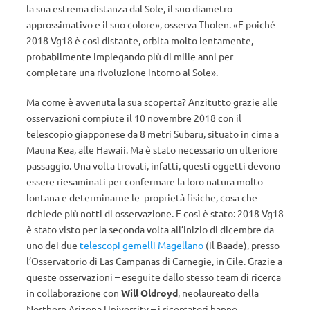
la sua estrema distanza dal Sole, il suo diametro
approssimativo e il suo colore», osserva Tholen. «E poiché
2018 Vg18 è così distante, orbita molto lentamente,
probabilmente impiegando più di mille anni per
completare una rivoluzione intorno al Sole».
Ma come è avvenuta la sua scoperta? Anzitutto grazie alle
osservazioni compiute il 10 novembre 2018 con il
telescopio giapponese da 8 metri Subaru, situato in cima a
Mauna Kea, alle Hawaii. Ma è stato necessario un ulteriore
passaggio. Una volta trovati, infatti, questi oggetti devono
essere riesaminati per confermare la loro natura molto
lontana e determinarne le proprietà fisiche, cosa che
richiede più notti di osservazione. E così è stato: 2018 Vg18
è stato visto per la seconda volta all’inizio di dicembre da
uno dei due
telescopi gemelli Magellano
(il Baade), presso
l’Osservatorio di Las Campanas di Carnegie, in Cile. Grazie a
queste osservazioni – eseguite dallo stesso team di ricerca
in collaborazione con
Will Oldroyd
, neolaureato della
Northern Arizona University – i ricercatori hanno