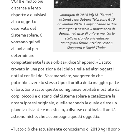
VG18 è molto più
distante e lento
rispetto a qualsiasi
Immagini di 2018 Vfg18 “Farout”,
ottenute dal Subaru Telescope il 10
altro oggetto
novembre 2018. Confrontando le due
osservato del
immagini si osserva il movimento di
Farout nell’arco di un’ora mentre le
Sistema solare. Ci
stelle di sfondo e le galassie
vorranno quindi
rimangono ferme. Crediti: Scott S.
Sheppard e David Tholen
alcuni anni per
determinare
completamente la sua orbita», dice Sheppard. «È stato
trovato in una posizione del cielo simile ad altri oggetti
noti ai confini del Sistema solare, suggerendo che
potrebbe avere lo stesso tipo di orbita della maggior parte
di loro. Sono state queste somiglianze orbitali mostrate dai
corpi piccoli e distanti del Sistema solare a ​​catalizzare la
nostra ipotesi originale, quella secondo la quale esiste un
pianeta distante e massiccio, a diverse centinaia di unità
astronomiche, che accompagna questi oggetti».
«Tutto ciò che attualmente conosciamo di 2018 Vg18 sono