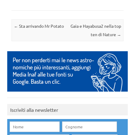
Navigazione articolo
←
Sta arrivando Mr Potato
Gaia e Hayabusa2 nella top
ten di Nature
→
Iscriviti alla newsletter