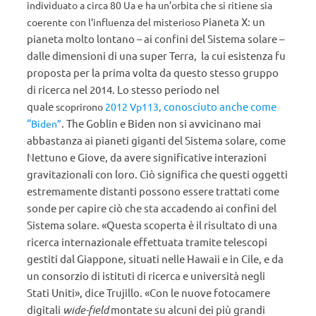
individuato a circa 80 Ua e ha un’orbita che si ritiene sia
ianeta X: un
coerente con l’influenza del misterioso P
pianeta molto lontano – ai confini del Sistema solare –
dalle dimensioni di una super Terra, la cui esistenza fu
proposta per la prima volta da questo stesso gruppo
di ricerca nel 2014. Lo stesso periodo nel
quale
, conosciuto anche come
scoprirono
2012 Vp113
“
. The Goblin e Biden
non si avvicinano mai
Biden”
abbastanza ai pianeti giganti del Sistema solare, come
Nettuno e Giove, da avere significative interazioni
gravitazionali con loro. Ciò significa che questi oggetti
estremamente distanti possono essere trattati come
sonde per capire ciò che sta accadendo ai confini del
Sistema solare. «Questa scoperta è il risultato di una
ricerca internazionale effettuata tramite telescopi
gestiti dal Giappone, situati nelle Hawaii e in Cile, e da
un consorzio di istituti di ricerca e università negli
Stati Uniti», dice Trujillo. «Con le nuove fotocamere
digitali
wide-field
montate su alcuni dei più grandi