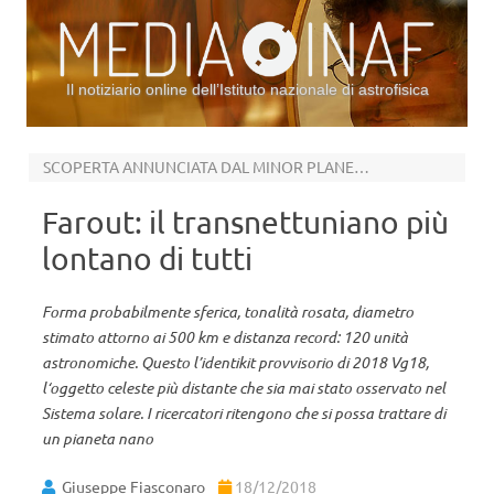
Il notiziario online dell’Istituto nazionale di astrofisica
Vai al contenuto
SCOPERTA ANNUNCIATA DAL MINOR PLANET CENTER
Farout: il transnettuniano più
lontano di tutti
Forma probabilmente sferica, tonalità rosata, diametro
stimato attorno ai 500 km e distanza record: 120 unità
astronomiche. Questo l’identikit provvisorio di 2018 Vg18,
l‘oggetto celeste più distante che sia mai stato osservato nel
Sistema solare. I ricercatori ritengono che si possa trattare di
un pianeta nano
Giuseppe Fiasconaro
18/12/2018