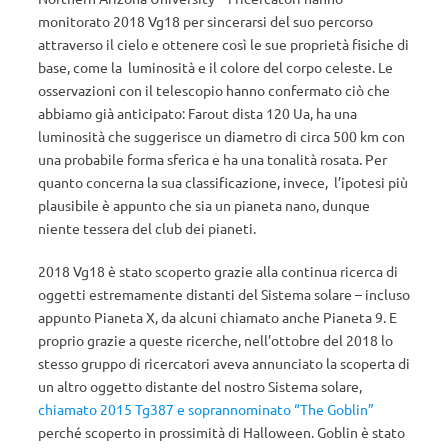
monitorato 2018 Vg18 per sincerarsi del suo percorso
attraverso il cielo e ottenere così le sue proprietà fisiche di
base, come la luminosità e il colore del corpo celeste. Le
osservazioni con il telescopio hanno confermato ciò che
abbiamo già anticipato: Farout dista 120 Ua, ha una
luminosità che suggerisce un diametro di circa 500 km con
una probabile forma sferica e ha una tonalità rosata. Per
quanto concerna la sua classificazione, invece, l’ipotesi più
plausibile è appunto che sia un pianeta nano, dunque
niente tessera del club dei pianeti.
2018 Vg18 è stato scoperto grazie alla continua ricerca di
oggetti estremamente distanti del Sistema solare – incluso
appunto Pianeta X, da alcuni chiamato anche Pianeta 9. E
proprio grazie a queste ricerche, nell’ottobre del 2018 lo
stesso gruppo di ricercatori aveva annunciato la scoperta di
un altro oggetto distante del nostro Sistema solare,
chiamato 2015 Tg387 e soprannominato “The Goblin”
perché scoperto in prossimità di Halloween. Goblin è stato