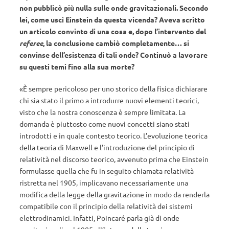
non pubblicò più nulla sulle onde gravitazionali. Secondo
lei, come uscì Einstein da questa vicenda? Aveva scritto
un articolo convinto di una cosa e, dopo l’intervento del
referee
, la conclusione cambiò completamente… si
convinse dell’esistenza di tali onde? Continuò a lavorare
su questi temi fino alla sua morte?
«È sempre pericoloso per uno storico della fisica dichiarare
chi sia stato il primo a introdurre nuovi elementi teorici,
visto che la nostra conoscenza è sempre limitata. La
domanda è piuttosto come nuovi concetti siano stati
introdotti e in quale contesto teorico. L’evoluzione teorica
della teoria di Maxwell e l’introduzione del principio di
relatività nel discorso teorico, avvenuto prima che Einstein
formulasse quella che fu in seguito chiamata relatività
ristretta nel 1905, implicavano necessariamente una
modifica della legge della gravitazione in modo da renderla
compatibile con il principio della relatività dei sistemi
elettrodinamici. Infatti, Poincaré parla già di onde