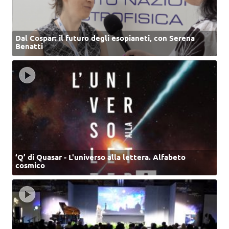
Dal Cospar: il futuro degli esopianeti, con Serena
Benatti
‘Q’ di Quasar - L'universo alla lettera. Alfabeto
cosmico