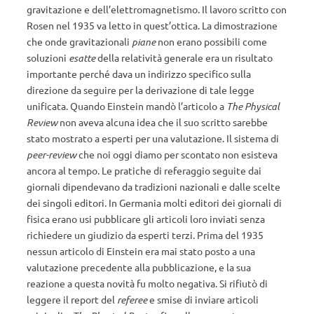
gravitazione e dell’elettromagnetismo. Il lavoro scritto con
Rosen nel 1935 va letto in quest’ottica. La dimostrazione
che onde gravitazionali
piane
non erano possibili come
soluzioni
esatte
della relatività generale era un risultato
importante perché dava un indirizzo specifico sulla
direzione da seguire per la derivazione di tale legge
unificata. Quando Einstein mandò l’articolo a
The Physical
Review
non aveva alcuna idea che il suo scritto sarebbe
stato mostrato a esperti per una valutazione. Il sistema di
peer-review
che noi oggi diamo per scontato non esisteva
ancora al tempo. Le pratiche di referaggio seguite dai
giornali dipendevano da tradizioni nazionali e dalle scelte
dei singoli editori. In Germania molti editori dei giornali di
fisica erano usi pubblicare gli articoli loro inviati senza
richiedere un giudizio da esperti terzi. Prima del 1935
nessun articolo di Einstein era mai stato posto a una
valutazione precedente alla pubblicazione, e la sua
reazione a questa novità fu molto negativa. Si rifiutò di
leggere il report del
referee
e smise di inviare articoli