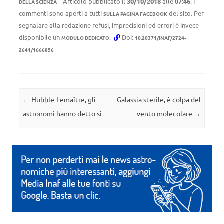
Articolo pubblicato il
30/10/2018
alle
07:46
. I
DELLA SCIENZA
commenti sono aperti a tutti
del sito. Per
SULLA PAGINA FACEBOOK
segnalare alla redazione refusi, imprecisioni ed errori è invece
disponibile un
.
Doi:
MODULO DEDICATO
10.20371/INAF/2724-
2641/1666856
Navigazione articolo
←
Hubble-Lemaître, gli
Galassia sterile, è colpa del
astronomi hanno detto sì
vento molecolare
→