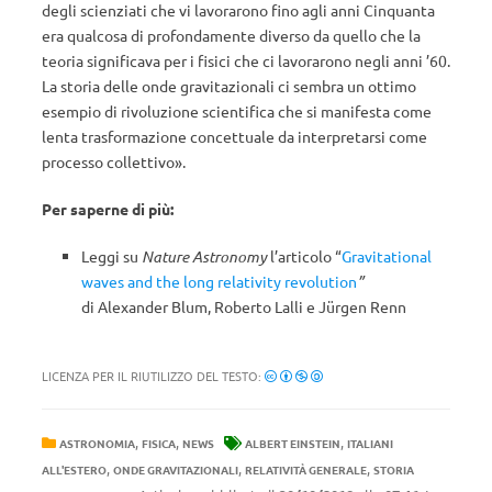
degli scienziati che vi lavorarono fino agli anni Cinquanta
era qualcosa di profondamente diverso da quello che la
teoria significava per i fisici che ci lavorarono negli anni ’60.
La storia delle onde gravitazionali ci sembra un ottimo
esempio di rivoluzione scientifica che si manifesta come
lenta trasformazione concettuale da interpretarsi come
processo collettivo».
Per saperne di più:
Leggi su
Nature Astronomy
l’articolo “
Gravitational
waves and the long relativity revolution
”
di Alexander Blum, Roberto Lalli e Jürgen Renn
LICENZA PER IL RIUTILIZZO DEL TESTO:
,
,
,
ASTRONOMIA
FISICA
NEWS
ALBERT EINSTEIN
ITALIANI
,
,
,
ALL'ESTERO
ONDE GRAVITAZIONALI
RELATIVITÀ GENERALE
STORIA