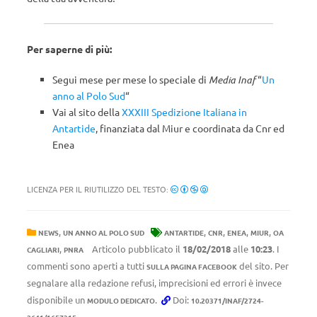
Per saperne di più:
Segui mese per mese lo speciale di
Media Inaf
“
Un
anno al Polo Sud
“
Vai al sito della
XXXIII Spedizione Italiana in
Antartide
, finanziata dal Miur e coordinata da Cnr ed
Enea
LICENZA PER IL RIUTILIZZO DEL TESTO:
,
,
,
,
,
NEWS
UN ANNO AL POLO SUD
ANTARTIDE
CNR
ENEA
MIUR
OA
,
Articolo pubblicato il
18/02/2018
alle
10:23
. I
CAGLIARI
PNRA
commenti sono aperti a tutti
del sito. Per
SULLA PAGINA FACEBOOK
segnalare alla redazione refusi, imprecisioni ed errori è invece
disponibile un
.
Doi:
MODULO DEDICATO
10.20371/INAF/2724-