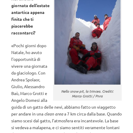
giornata dell’estate
antartica appena
finita che ti
piacerebbe
raccontarci?
«Pochi giorni dopo
Natale, ho avuto
l’opportunità di
vivere una giornata
da glaciologo. Con
Andrea Spolaor,
Giulio, Alessandro
Nello snow pit, la trincea. Crediti:
Baù, Marco Grotti e
Marco Grotti / Pnra
Angelo Domesi alla
guida di un gatto delle nevi, abbiamo fatto un viaggetto
per andare in una
clean area
a 7 km circa dalla base. Quando
siamo scesi dal gatto, l’atmosfera era incantevole. La base
si vedeva a malapena, e ci siamo sentiti veramente lontani