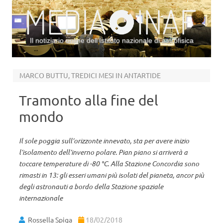
Il notiziario online dell’Istituto nazionale di astrofisica
Vai al contenuto
MARCO BUTTU, TREDICI MESI IN ANTARTIDE
Tramonto alla fine del
mondo
Il sole poggia sull’orizzonte innevato, sta per avere inizio
l’isolamento dell’inverno polare. Pian piano si arriverà a
toccare temperature di -80 °C. Alla Stazione Concordia sono
rimasti in 13: gli esseri umani più isolati del pianeta, ancor più
degli astronauti a bordo della Stazione spaziale
internazionale
Rossella Spiga
18/02/2018