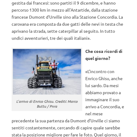
gestita dai francesi: sono partiti il 9 dicembre, e hanno
percorso 1300 km in mezzo all’Antartide, dalla stazione
francese Dumont d’Urville sino alla Stazione Concordia. La
carovana era composta da due gatti delle nevi in testa che
aprivano la strada, sette caterpillar al seguito. In tutto
undici avventurieri, tre dei quali italiani».
Che cosa ricordi di
quel giorno?
«L’incontro con
Enrico Ghisu, anche
lui sardo. Da mesi
abbiamo provato a
immaginare il suo
L’arrivo di Enrico Ghisu. Crediti: Marco
arrivo a Concordia, e
Buttu / Pnra
nel mese
precedente la sua partenza da Dumont d’Urville ci siamo
sentiti costantemente, cercando di capire quale sarebbe
stata la posizione migliore per fare le foto. Quel giorno, il