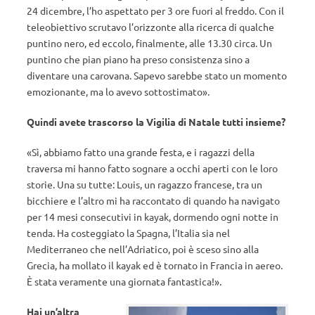
24 dicembre, l’ho aspettato per 3 ore fuori al freddo. Con il
teleobiettivo scrutavo l’orizzonte alla ricerca di qualche
puntino nero, ed eccolo, finalmente, alle 13.30 circa. Un
puntino che pian piano ha preso consistenza sino a
diventare una carovana. Sapevo sarebbe stato un momento
emozionante, ma lo avevo sottostimato».
Quindi avete trascorso la Vigilia di Natale tutti insieme?
«Sì, abbiamo fatto una grande festa, e i ragazzi della
traversa mi hanno fatto sognare a occhi aperti con le loro
storie. Una su tutte: Louis, un ragazzo francese, tra un
bicchiere e l’altro mi ha raccontato di quando ha navigato
per 14 mesi consecutivi in kayak, dormendo ogni notte in
tenda. Ha costeggiato la Spagna, l’Italia sia nel
Mediterraneo che nell’Adriatico, poi è sceso sino alla
Grecia, ha mollato il kayak ed è tornato in Francia in aereo.
È stata veramente una giornata fantastica!».
Hai un’altra