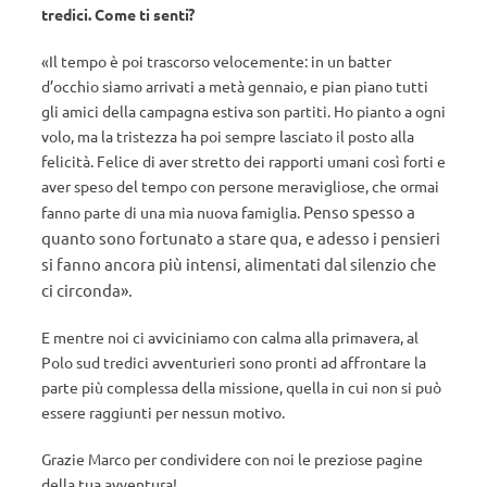
tredici. Come ti senti?
«Il tempo è poi trascorso velocemente: in un batter
d’occhio siamo arrivati a metà gennaio, e pian piano tutti
gli amici della campagna estiva son partiti. Ho pianto a ogni
volo, ma la tristezza ha poi sempre lasciato il posto alla
felicità. Felice di aver stretto dei rapporti umani così forti e
aver speso del tempo con persone meravigliose, che ormai
Penso spesso a
fanno parte di una mia nuova famiglia.
quanto sono fortunato a stare qua, e adesso i pensieri
si fanno ancora più intensi, alimentati dal silenzio che
ci circonda»
.
E mentre noi ci avviciniamo con calma alla primavera, al
Polo sud tredici avventurieri sono pronti ad affrontare la
parte più complessa della missione, quella in cui non si può
essere raggiunti per nessun motivo.
Grazie Marco per condividere con noi le preziose pagine
della tua avventura!