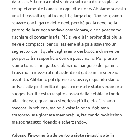
da tutto. Attorno a noi si vedeva solo una distesa piatta
completamente bianca, in ogni direzione
.
Abbiamo scavato
una trincea alta quattro metri e larga due. Non potevamo
scavare con il gatto delle nevi, perché poi la neve nella
parete della trincea andava campionata, e non potevamo
rischiare di contaminarla. Più si va giù in profondità più la
neve è compatta, per cui assieme alla pala usavamo un
seghetto, con il quale tagliavamo dei blocchi di neve per
poi portarli in superficie con un passamano. Per pranzo
siamo tornati nel gatto e abbiamo mangiato dei panini.
Eravamo in mezzo al nulla, dentro il gatto in un silenzio
assoluto. Abbiamo poi ripreso a scavare, e quando siamo
arrivati alla profondità di quattro metri è stato veramente
suggestivo. Il nostro respiro creava della nebbia in fondo
alla trincea, e quasi non si vedeva più il cielo. Ci siamo
spaccati la schiena, ma ne è valsa la pena. Abbiamo
trascorso una giornata memorabile, faticando moltissimo
ma soprattutto ridendo e scherzando».
Adesso l’inverno è alle porte e siete rimasti solo in