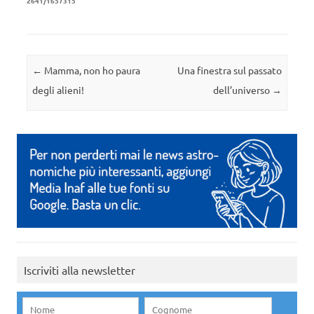
2641/1657315
Navigazione articolo
←
Mamma, non ho paura
Una finestra sul passato
degli alieni!
dell’universo
→
Iscriviti alla newsletter