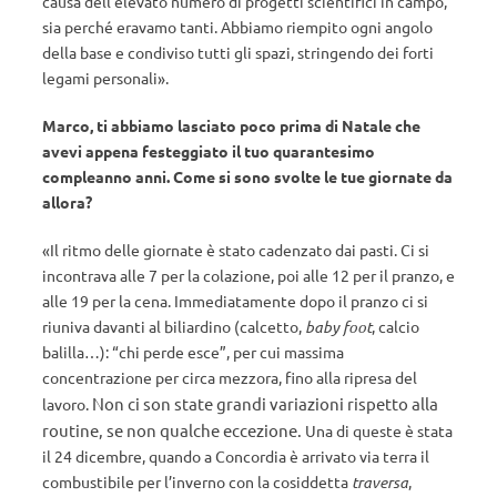
causa dell’elevato numero di progetti scientifici in campo,
sia perché eravamo tanti. Abbiamo riempito ogni angolo
della base e condiviso tutti gli spazi, stringendo dei forti
legami personali».
Marco, ti abbiamo lasciato poco prima di Natale che
avevi appena festeggiato il tuo quarantesimo
compleanno anni. Come si sono svolte le tue giornate da
allora?
«Il ritmo delle giornate è stato cadenzato dai pasti. Ci si
incontrava alle 7 per la colazione, poi alle 12 per il pranzo, e
alle 19 per la cena. Immediatamente dopo il pranzo ci si
riuniva davanti al biliardino (calcetto,
baby foot
, calcio
balilla…): “chi perde esce”, per cui massima
concentrazione per circa mezzora, fino alla ripresa del
Non ci son state grandi variazioni rispetto alla
lavoro.
routine, se non qualche eccezione
.
Una di queste è stata
il 24 dicembre, quando a Concordia è arrivato via terra il
combustibile per l’inverno con la cosiddetta
traversa
,