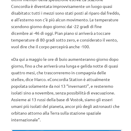
Concordia è diventata improvvisamente un luogo quasi
disabitato: tutti i mezzi sono stati posti al riparo dal freddo,
e all’esterno non c’è più alcun movimento. Le temperature
scendono giorno dopo giorno: dai -22 gradi di fine
dicembre ai -46 di oggi. Pian piano si arriverà a toccare
temperature di 80 gradi sotto zero, e considerato il vento,
vuol dire che il corpo percepirà anche -100.
«Da qui a maggio le ore di buio aumenteranno giorno dopo
giorno, fino a che arriverà una lunga e gelida notte di quasi
quattro mesi, che trascorreremo in compagnia delle
stelle», dice Marco. «Concordia Station è attualmente
popolata solamente da noi 13 “invernanti”, e resteremo
isolati sino a novembre, senza possibilità di evacuazione.
Assieme ai 13 russi della base di Vostok, siamo gli esseri
umani più isolati del pianeta, ancor più degli astronauti che
orbitano attorno alla Terra sulla stazione spaziale
internazionale”.