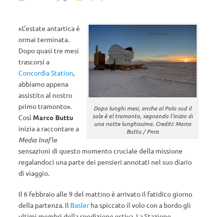
«L’estate antartica è
ormai terminata.
Dopo quasi tre mesi
trascorsi a
Concordia Station
,
abbiamo appena
assistito al nostro
primo tramonto».
Dopo lunghi mesi, anche al Polo sud il
sole è al tramonto, segnando l’inizio di
Così
Marco Buttu
una notte lunghissima. Crediti: Marco
inizia a raccontare a
Buttu / Pnra
Media Inaf
le
sensazioni di questo momento cruciale della missione
regalandoci una parte dei pensieri annotati nel suo diario
di viaggio.
Il 6 febbraio alle 9 del mattino è arrivato il fatidico giorno
della partenza. Il
Basler
ha spiccato il volo con a bordo gli
ultimi membri della spedizione estiva. La Stazione