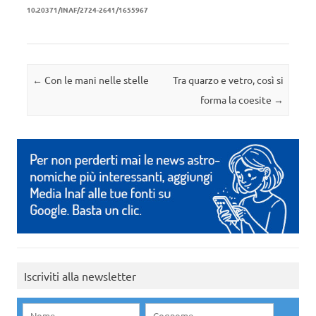
10.20371/INAF/2724-2641/1655967
Navigazione articolo
←
Con le mani nelle stelle
Tra quarzo e vetro, così si
forma la coesite
→
Iscriviti alla newsletter