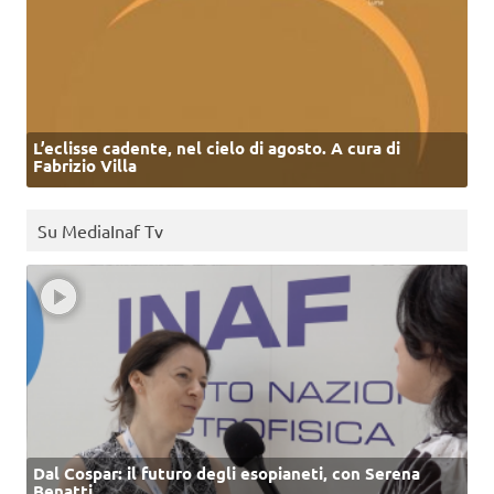
L’eclisse cadente, nel cielo di agosto. A cura di
Fabrizio Villa
Su MediaInaf Tv
Dal Cospar: il futuro degli esopianeti, con Serena
Benatti