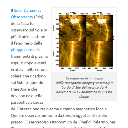
Il
Solar Dynamics
Observatory
(Sdo)
della Nasa ha
osservato sul Sole in
più di un’occasione
il fenomeno delle
piogge coronali
:
frammenti di plasma
espulsi dopo eventi
eruttivi nella corona
solare che ricadono
La sequenza di immagini
sul Sole seguendo
dall’Atmospheric Imaging Assembly a
bordo di Sdo dell’evento del 4
traiettorie che
novembre 2015 analizzato in questo
deviano da quella
studio
parabolica a causa
dell’interazione tra plasma e campo magnetico locale.
Queste osservazioni sono da tempo oggetto di studio
presso l’Osservatorio astronomico dell’Inaf di Palermo, per