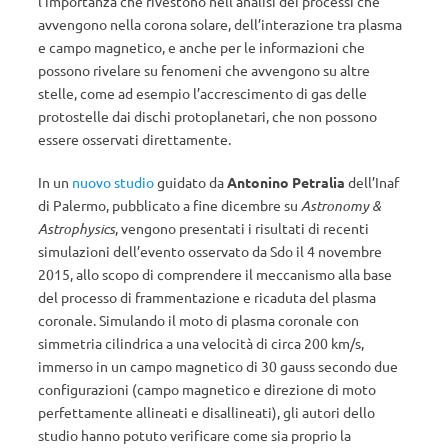
l’importanza che rivestono nell’analisi dei processi che
avvengono nella corona solare, dell’interazione tra plasma
e campo magnetico, e anche per le informazioni che
possono rivelare su fenomeni che avvengono su altre
stelle, come ad esempio l’accrescimento di gas delle
protostelle dai dischi protoplanetari, che non possono
essere osservati direttamente.
In un
nuovo studio
guidato da
Antonino Petralia
dell’Inaf
di Palermo, pubblicato a fine dicembre su
Astronomy &
Astrophysics
, vengono presentati i risultati di recenti
simulazioni dell’evento osservato da Sdo il 4 novembre
2015, allo scopo di comprendere il meccanismo alla base
del processo di frammentazione e ricaduta del plasma
coronale. Simulando il moto di plasma coronale con
simmetria cilindrica a una velocità di circa 200 km/s,
immerso in un campo magnetico di 30 gauss secondo due
configurazioni (campo magnetico e direzione di moto
perfettamente allineati e disallineati), gli autori dello
studio hanno potuto verificare come sia proprio la