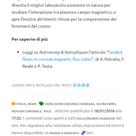
diventa il miglior laboratorio esistente in natura per
studiare l’interazione tra plasma e campo magnetico, e
apre finestre altrimenti chiuse per la comprensione dei
fenomeni del cosmo.
Per saperne di più:
Leggi su
Astronomy & Astrophysics
l’articolo “
Guided
flows in coronal magnetic flux tubes
”, di A. Petralia, F.
Reale e P. Testa
LICENZA PER IL RIUTILIZZO DEL TESTO:
,
,
,
FISICA
NEWS
ESPULSIONI CORONALI DI MASSA
OA PALERMO
,
Articolo pubblicato il
18/01/2018
alle
PIOGGIA CORONALE
SOLE
17:32
. I commenti sono aperti a tutti
del
SULLA PAGINA FACEBOOK
sito. Per segnalare alla redazione refusi, imprecisioni ed errori è
invece disponibile un
.
Doi:
MODULO DEDICATO